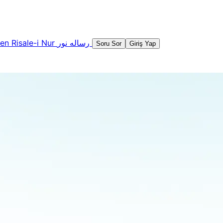
şen
Risale-i Nur
رساله نور
Soru Sor
Giriş Yap