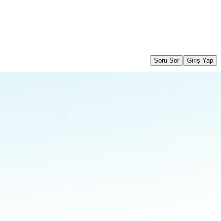
Soru Sor
Giriş Yap