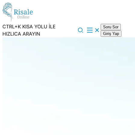
CTRL+K KISA YOLU İLE
Soru Sor
HIZLICA ARAYIN
Giriş Yap