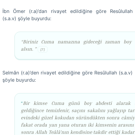
İbn Ömer (r.a)’dan rivayet edildiğine göre Resûlullah
(s.a.v) şöyle buyurdu:
“Biriniz Cuma namazına gideceği zaman boy 
alsın. ”
[7]
Selmân (r.a)’den rivayet edildiğine göre Resûlullah (s.a.v)
şöyle buyurdu:
“
Bir kimse Cuma günü boy abdesti alarak e
geldiğince temizlenir, saçını sakalını yağlayıp ta
evindeki güzel kokudan süründükten sonra câmiye
fakat orada yan yana oturan iki kimsenin arasını
sonra Allah Teâlâ’nın kendisine takdir ettiği kada