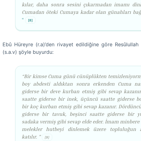
kılar,
daha sonra sesini çıkarmadan imamı dinl
Cumadan öteki Cumaya kadar olan günahları bağı
“
[8]
Ebû Hüreyre (r.a)’den rivayet edildiğine göre Resûlullah
(s.a.v) şöyle buyurdu:
“Bir kimse Cuma günü cünüplükten temizleniyorm
boy abdesti aldıktan sonra erkenden Cuma n
giderse bir deve kurban etmiş gibi sevap kazanır.
saatte giderse bir inek, üçüncü saatte giderse b
bir koç kurban etmiş gibi sevap kazanır. Dördüncü
giderse bir tavuk, beşinci saatte giderse bir 
sadaka vermiş gibi sevap elde eder. İmam minbere 
melekler hutbeyi dinlemek üzere topluluğun 
katılır. ”
[9]