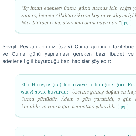
“Ey iman edenler! Cuma günü namaz için çağrı ya
zaman, hemen Allah’ın zikrine koşun ve alışverişi 
Eğer bilirseniz bu, sizin için daha hayırlıdır.”
[1]
Sevgili Peygamberimiz (s.a.v) Cuma gününün faziletine
ve Cuma günü yapılaması gereken bazı ibadet ve
adetlerle ilgili buyurduğu bazı hadisler şöyledir:
Ebû Hüreyre (r.a)’den rivayet edildiğine göre Res
(s.a.v) şöyle buyurdu: “
Üzerine güneş doğan en hayı
Cuma günüdür. Âdem o gün yaratıldı, o gün 
konuldu ve yine o gün cennetten çıkarıldı.”
[2]