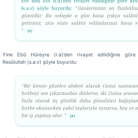
Evs İbni Evs (r.a)’den rivayet edildiğine göre Res
(s.a.v) şöyle buyurdu: “
Günlerinizin en faziletli
günüdür. Bu sebeple o gün bana çokça salât
getiriniz; zira sizin salâtü selâmlarınız bana s
”
[3]
Yine Ebû Hüreyre (r.a)’den rivayet edildiğine göre
Resûlullah (s.a.v) şöyle buyurdu:
“Bir kimse güzelce abdest alarak Cuma namazına
hutbeyi ses çıkarmadan dinlerse, iki Cuma arasın
fazla olarak üç günlük daha günahları bağışlan
hutbe okunurken çakıl taşlarıyla oynarsa, boş ve 
bir iş yapmış olur. ”
[4]