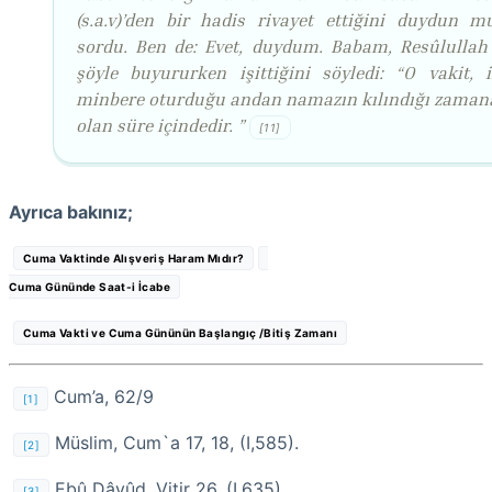
(s.a.v)’den bir hadis rivayet ettiğini duydun m
sordu. Ben de: Evet, duydum. Babam, Resûlullah (s
şöyle buyururken işittiğini söyledi: “O vakit,
minbere oturduğu andan namazın kılındığı zaman
olan süre içindedir. ”
[11]
Ayrıca bakınız;
Cuma Vaktinde Alışveriş Haram Mıdır?
Cuma Gününde Saat-i İcabe
Cuma Vakti ve Cuma Gününün Başlangıç /Bitiş Zamanı
Cum’a, 62/9
[1]
Müslim, Cum`a 17, 18, (I,585).
[2]
Ebû Dâvûd, Vitir 26, (I,635).
[3]