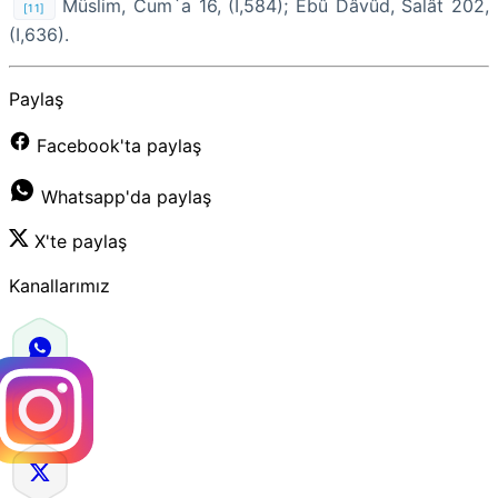
Müslim, Cum`a 16, (I,584); Ebû Dâvûd, Salât 202,
[11]
(I,636).
Paylaş
Facebook'ta paylaş
Whatsapp'da paylaş
X'te paylaş
Kanallarımız