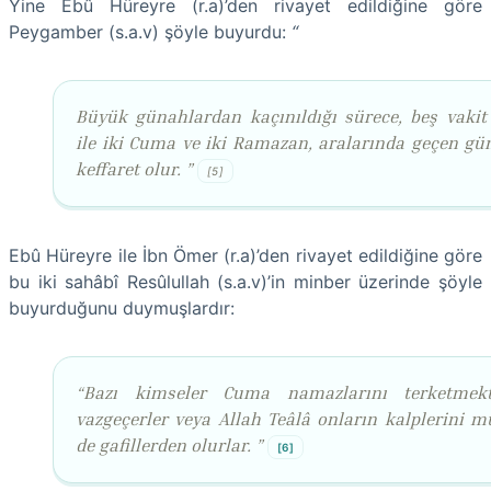
Yine Ebû Hüreyre (r.a)’den rivayet edildiğine göre
Peygamber (s.a.v) şöyle buyurdu:
“
Büyük günahlardan kaçınıldığı sürece, beş vaki
ile iki Cuma ve iki Ramazan, aralarında geçen gü
keffaret olur. ”
[5]
Ebû Hüreyre ile İbn Ömer (r.a)’den rivayet edildiğine göre
bu iki sahâbî Resûlullah (s.a.v)’in minber üzerinde şöyle
buyurduğunu duymuşlardır:
“Bazı kimseler Cuma namazlarını terketmek
vazgeçerler veya Allah Teâlâ onların kalplerini m
de gafillerden olurlar. ”
[6]