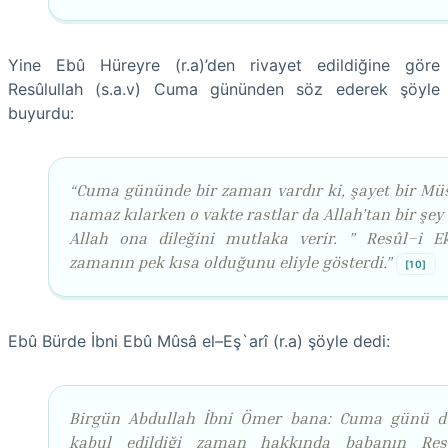
Yine Ebû Hüreyre (r.a)’den rivayet edildiğine göre
Resûlullah (s.a.v) Cuma gününden söz ederek şöyle
buyurdu:
“Cuma gününde bir zaman vardır ki, şayet bir M
namaz kılarken o vakte rastlar da Allah’tan bir şey 
Allah ona dileğini mutlaka verir. ” Resûl–i 
zamanın pek kısa olduğunu eliyle gösterdi.”
[10]
Ebû Bürde İbni Ebû Mûsâ el–Eş`arî (r.a) şöyle dedi:
Birgün Abdullah İbni Ömer bana: Cuma günü d
kabul edildiği zaman hakkında babanın Resû