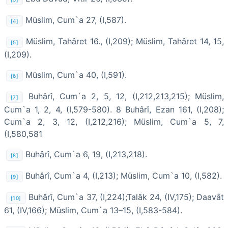
Müslim, Cum`a 27, (I,587).
[4]
Müslim, Tahâret 16., (I,209); Müslim, Tahâret 14, 15,
[5]
(I,209).
Müslim, Cum`a 40, (I,591).
[6]
Buhârî, Cum`a 2, 5, 12, (I,212,213,215); Müslim,
[7]
Cum`a 1, 2, 4, (I,579-580). 8 Buhârî, Ezan 161, (I,208);
Cum`a 2, 3, 12, (I,212,216); Müslim, Cum`a 5, 7,
(I,580,581
Buhârî, Cum`a 6, 19, (I,213,218).
[8]
Buhârî, Cum`a 4, (I,213); Müslim, Cum`a 10, (I,582).
[9]
Buhârî, Cum`a 37, (I,224);Talâk 24, (IV,175); Daavât
[10]
61, (IV,166); Müslim, Cum`a 13–15, (I,583-584).