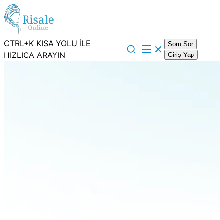
CTRL+K KISA YOLU İLE
Soru Sor
HIZLICA ARAYIN
Giriş Yap