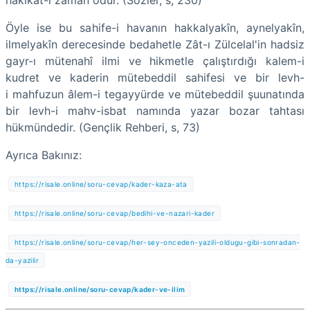
Öyle ise bu sahife-i havanın hakkalyakîn, aynelyakîn,
ilmelyakîn derecesinde bedahetle Zât-ı Zülcelal'in hadsiz
gayr-ı mütenahî ilmi ve hikmetle çalıştırdığı kalem-i
kudret ve kaderin mütebeddil sahifesi ve bir levh-
i mahfuzun âlem-i tegayyürde ve mütebeddil şuunatında
bir levh-i mahv-isbat namında yazar bozar tahtası
hükmündedir. (Gençlik Rehberi, s, 73)
Ayrıca Bakınız:
https://risale.online/soru-cevap/kader-kaza-ata
https://risale.online/soru-cevap/bedihi-ve-nazari-kader
https://risale.online/soru-cevap/her-sey-onceden-yazili-oldugu-gibi-sonradan-
da-yazilir
https://risale.online/soru-cevap/kader-ve-ilim