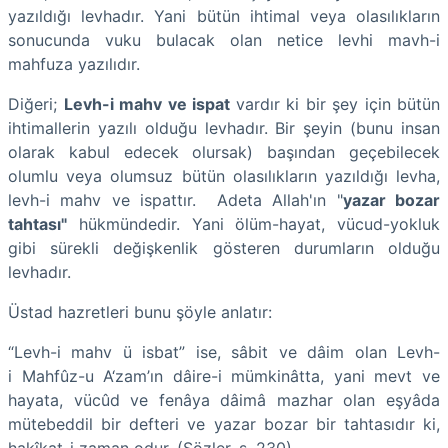
yazıldığı levhadır. Yani bütün ihtimal veya olasılıkların
sonucunda vuku bulacak olan netice levhi mavh-i
mahfuza yazılıdır.
Diğeri;
Levh-i mahv ve ispat
vardır ki bir şey için bütün
ihtimallerin yazılı olduğu levhadır. Bir şeyin (bunu insan
olarak kabul edecek olursak) başından geçebilecek
olumlu veya olumsuz bütün olasılıkların yazıldığı levha,
levh-i mahv ve ispattır. Adeta Allah'ın "
yazar bozar
tahtası"
hükmündedir. Yani ölüm-hayat, vücud-yokluk
gibi sürekli değişkenlik gösteren durumların olduğu
levhadır.
Üstad hazretleri bunu şöyle anlatır:
“Levh-i mahv ü isbat” ise, sâbit ve dâim olan Levh-
i Mahfûz-u A‘zam’ın dâire-i mümkinâtta, yani mevt ve
hayata, vücûd ve fenâya dâimâ mazhar olan eşyâda
mütebeddil bir defteri ve yazar bozar bir tahtasıdır ki,
hakîkat-i zaman odur. (Sözler, s, 230)