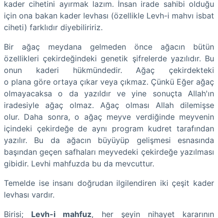
kader cihetini ayırmak lazım. İnsan irade sahibi olduğu
için ona bakan kader levhası (özellikle Levh-i mahvı isbat
ciheti) farklıdır diyebiliririz.
Bir ağaç meydana gelmeden önce ağacın bütün
özellikleri çekirdeğindeki genetik şifrelerde yazılıdır. Bu
onun kaderi hükmündedir. Ağaç çekirdekteki
o plana göre ortaya çıkar veya çıkmaz. Çünkü Eğer ağaç
olmayacaksa o da yazıldır ve yine sonuçta Allah'ın
iradesiyle ağaç olmaz. Ağaç olması Allah dilemişse
olur. Daha sonra, o ağaç meyve verdiğinde meyvenin
içindeki çekirdeğe de aynı program kudret tarafından
yazılır. Bu da ağacın büyüyüp gelişmesi esnasında
başından geçen safhaları meyvedeki çekirdeğe yazılması
gibidir. Levhi mahfuzda bu da mevcuttur.
Temelde ise insanı doğrudan ilgilendiren iki çeşit kader
levhası vardır.
Birisi;
Levh-i mahfuz
, her şeyin nihayet kararının