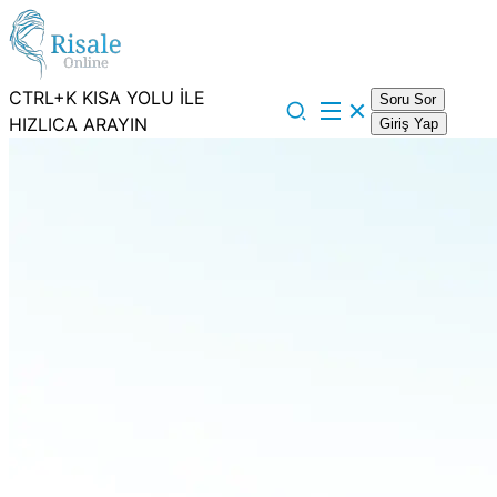
CTRL+K KISA YOLU İLE
Soru Sor
HIZLICA ARAYIN
Giriş Yap