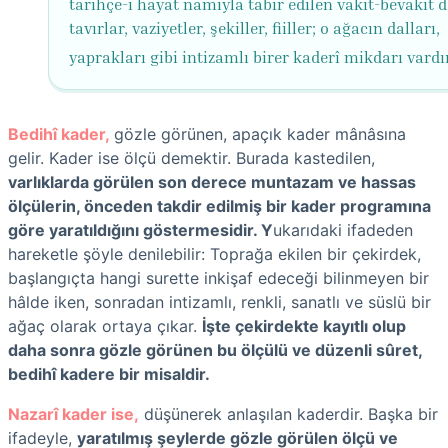
tarihçe-i hayat namıyla tabir edilen vakit-bevakit 
tavırlar, vaziyetler, şekiller, fiiller; o ağacın dalları,
yaprakları gibi intizamlı birer kaderî mikdarı vardır
Bedihî kader,
gözle görünen, apaçık kader mânâsına
gelir. Kader ise ölçü demektir. Burada kastedilen,
varlıklarda görülen son derece muntazam ve hassas
ölçülerin, önceden takdir edilmiş bir kader programına
göre yaratıldığını göstermesidir. Y
ukarıdaki ifadeden
hareketle şöyle denilebilir: Toprağa ekilen bir çekirdek,
başlangıçta hangi surette inkişaf edeceği bilinmeyen bir
hâlde iken, sonradan intizamlı, renkli, sanatlı ve süslü bir
ağaç olarak ortaya çıkar.
İşte çekirdekte kayıtlı olup
daha sonra gözle görünen bu ölçülü ve düzenli sûret,
bedihî kadere bir misaldir.
Nazarî kader ise,
düşünerek anlaşılan kaderdir. Başka bir
ifadeyle,
yaratılmış şeylerde gözle görülen ölçü ve