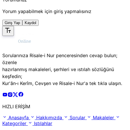
Yorum yapabilmek için giriş yapmalısınız
Giriş Yap
Kaydol
Sorularınıza Risale‑i Nur penceresinden cevap bulun;
özenle
hazırlanmış makaleleri, şerhleri ve ıstılah sözlüğünü
keşfedin;
Kur'ân‑ı Kerîm, Cevşen ve Risale‑i Nur'a tek tıkla ulaşın.
Risale Online Youtube Hesabı
Risale Online Instagram Hesabı
Risale Online X Hesabı
Risale Online Facebook Hesabı
HIZLI ERİŞİM
Anasayfa
Hakkımızda
Sorular
Makaleler
Kategoriler
Istılahlar