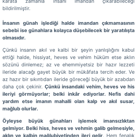
karata zamanla insanı imandan çıkarabileceği
bildirilmiştir.
İnsanın günah işlediği halde imandan çıkmamasının
sebebi ise günahlara kolayca düşebilecek bir yaratılışta
olmasıdır.
Çünkü insanın akıl ve kalbi bir şeyin yanlışlığını kabul
ettiği halde, hissiyat, heves ve vehim hüküm etse aklın
sözünü dinlemez; az ve ehemmiyetsiz bir hazır lezzeti
ileride alacağı gayet büyük bir mükâfata tercih eder. Ve
az hazır bir sıkıntıdan ileride göreceği büyük bir azabdan
daha çok çekinir.
Çünkü insandaki vehim, heves ve his
ileriyi görmüyorlar; belki inkâr ediyorlar. Nefis dahi
yardım etse imanın mahalli olan kalp ve akıl susar,
mağlub olurlar.
Öyleyse büyük günahları işlemek imansızlıktan
gelmiyor. Belki hiss, heves ve vehmin galib gelmesiyle,
aklın ve kalbin mağlubiyetinden ileri gelir
. Hem fenalık