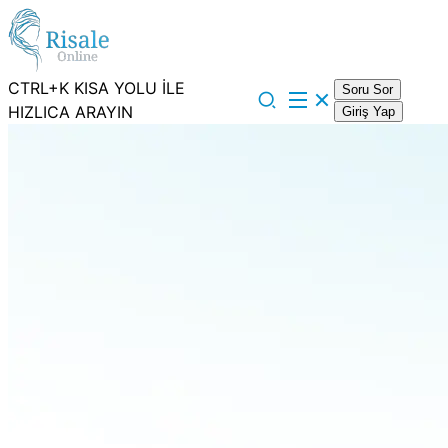
CTRL+K KISA YOLU İLE
Soru Sor
HIZLICA ARAYIN
Giriş Yap