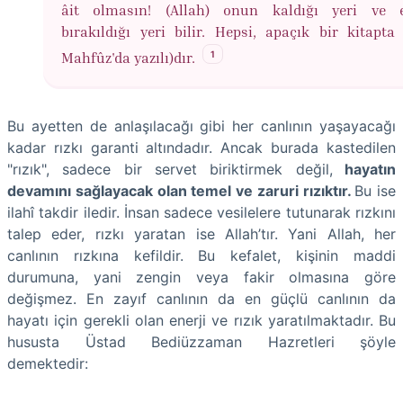
âit olmasın! (Allah) onun kaldığı yeri ve 
bırakıldığı yeri bilir. Hepsi, apaçık bir kitapta 
1
Mahfûz'da yazılı)dır.
Bu ayetten de anlaşılacağı gibi her canlının yaşayacağı
kadar rızkı garanti altındadır. Ancak burada kastedilen
"rızık", sadece bir servet biriktirmek değil,
hayatın
devamını sağlayacak olan temel ve zaruri rızıktır.
Bu ise
ilahî takdir iledir. İnsan sadece vesilelere tutunarak rızkını
talep eder, rızkı yaratan ise Allah’tır. Yani Allah, her
canlının rızkına kefildir. Bu kefalet, kişinin maddi
durumuna, yani zengin veya fakir olmasına göre
değişmez. En zayıf canlının da en güçlü canlının da
hayatı için gerekli olan enerji ve rızık yaratılmaktadır. Bu
hususta Üstad Bediüzzaman Hazretleri şöyle
demektedir: