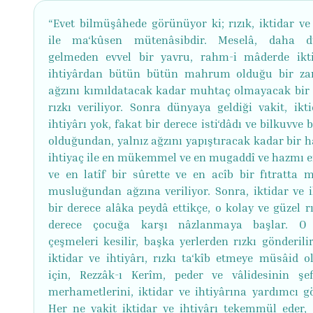
“Evet bilmüşâhede görünüyor ki; rızık, iktidar ve 
ile ma‘kûsen mütenâsibdir. Meselâ, daha d
gelmeden evvel bir yavru, rahm-i mâderde ikt
ihtiyârdan bütün bütün mahrum olduğu bir z
ağzını kımıldatacak kadar muhtaç olmayacak bir 
rızkı veriliyor. Sonra dünyaya geldiği vakit, ikti
ihtiyârı yok, fakat bir derece isti‘dâdı ve bilkuvve b
olduğundan, yalnız ağzını yapıştıracak kadar bir h
ihtiyaç ile en mükemmel ve en mugaddî ve hazmı e
ve en latîf bir sûrette ve en acîb bir fıtratta 
musluğundan ağzına veriliyor. Sonra, iktidar ve i
bir derece alâka peydâ ettikçe, o kolay ve güzel rı
derece çocuğa karşı nâzlanmaya başlar. 
çeşmeleri kesilir, başka yerlerden rızkı gönderili
iktidar ve ihtiyârı, rızkı ta‘kîb etmeye müsâid o
için, Rezzâk-ı Kerîm, peder ve vâlidesinin şe
merhametlerini, iktidar ve ihtiyârına yardımcı gö
Her ne vakit iktidar ve ihtiyârı tekemmül eder, 