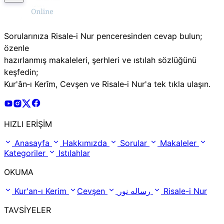
Sorularınıza Risale‑i Nur penceresinden cevap bulun;
özenle
hazırlanmış makaleleri, şerhleri ve ıstılah sözlüğünü
keşfedin;
Kur'ân‑ı Kerîm, Cevşen ve Risale‑i Nur'a tek tıkla ulaşın.
Risale Online Youtube Hesabı
Risale Online Instagram Hesabı
Risale Online X Hesabı
Risale Online Facebook Hesabı
HIZLI ERİŞİM
Anasayfa
Hakkımızda
Sorular
Makaleler
Kategoriler
Istılahlar
OKUMA
Kur'an-ı Kerim
Cevşen
رساله نور
Risale-i Nur
TAVSİYELER