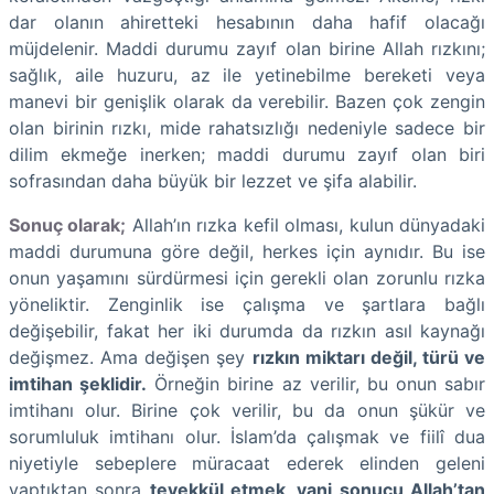
dar olanın ahiretteki hesabının daha hafif olacağı
müjdelenir. Maddi durumu zayıf olan birine Allah rızkını;
sağlık, aile huzuru, az ile yetinebilme bereketi veya
manevi bir genişlik olarak da verebilir. Bazen çok zengin
olan birinin rızkı, mide rahatsızlığı nedeniyle sadece bir
dilim ekmeğe inerken; maddi durumu zayıf olan biri
sofrasından daha büyük bir lezzet ve şifa alabilir.
Sonuç olarak;
Allah’ın rızka kefil olması, kulun dünyadaki
maddi durumuna göre değil, herkes için aynıdır. Bu ise
onun yaşamını sürdürmesi için gerekli olan zorunlu rızka
yöneliktir. Zenginlik ise çalışma ve şartlara bağlı
değişebilir, fakat her iki durumda da rızkın asıl kaynağı
değişmez. Ama değişen şey
rızkın miktarı değil, türü ve
imtihan şeklidir.
Örneğin birine az verilir, bu onun sabır
imtihanı olur. Birine çok verilir, bu da onun şükür ve
sorumluluk imtihanı olur. İslam’da çalışmak ve fiilî dua
niyetiyle sebeplere müracaat ederek elinden geleni
yaptıktan sonra
tevekkül etmek, yani sonucu Allah’tan