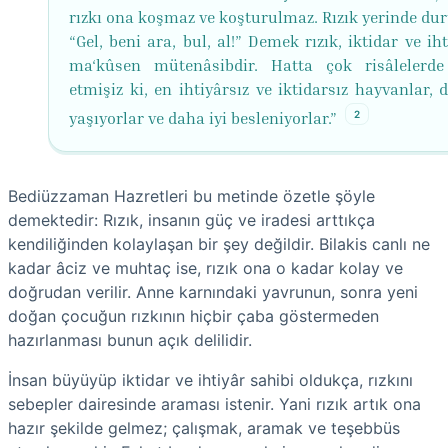
rızkı ona koşmaz ve koşturulmaz. Rızık yerinde dur
“Gel, beni ara, bul, al!” Demek rızık, iktidar ve iht
ma‘kûsen mütenâsibdir. Hatta çok risâlelerd
etmişiz ki, en ihtiyârsız ve iktidarsız hayvanlar, 
2
yaşıyorlar ve daha iyi besleniyorlar.”
Bediüzzaman Hazretleri bu metinde özetle şöyle
demektedir: Rızık, insanın güç ve iradesi arttıkça
kendiliğinden kolaylaşan bir şey değildir. Bilakis canlı ne
kadar âciz ve muhtaç ise, rızık ona o kadar kolay ve
doğrudan verilir. Anne karnındaki yavrunun, sonra yeni
doğan çocuğun rızkının hiçbir çaba göstermeden
hazırlanması bunun açık delilidir.
İnsan büyüyüp iktidar ve ihtiyâr sahibi oldukça, rızkını
sebepler dairesinde araması istenir. Yani rızık artık ona
hazır şekilde gelmez; çalışmak, aramak ve teşebbüs