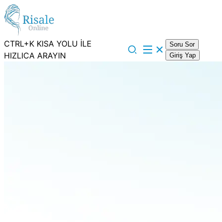
CTRL+K KISA YOLU İLE
Soru Sor
HIZLICA ARAYIN
Giriş Yap