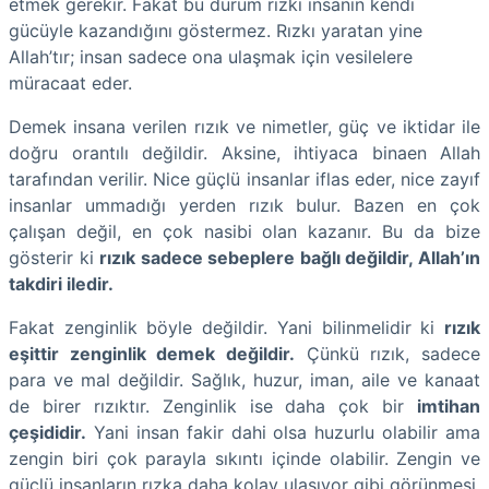
etmek gerekir. Fakat bu durum rızkı insanın kendi
gücüyle kazandığını göstermez. Rızkı yaratan yine
Allah’tır; insan sadece ona ulaşmak için vesilelere
müracaat eder.
Demek insana verilen rızık ve nimetler, güç ve iktidar ile
doğru orantılı değildir. Aksine, ihtiyaca binaen Allah
tarafından verilir. Nice güçlü insanlar iflas eder, nice zayıf
insanlar ummadığı yerden rızık bulur. Bazen en çok
çalışan değil, en çok nasibi olan kazanır. Bu da bize
gösterir ki
rızık sadece sebeplere bağlı değildir, Allah’ın
takdiri iledir.
Fakat zenginlik böyle değildir. Yani bilinmelidir ki
rızık
eşittir zenginlik demek değildir.
Çünkü rızık, sadece
para ve mal değildir. Sağlık, huzur, iman, aile ve kanaat
de birer rızıktır. Zenginlik ise daha çok bir
imtihan
çeşididir.
Yani insan fakir dahi olsa huzurlu olabilir ama
zengin biri çok parayla sıkıntı içinde olabilir. Zengin ve
güçlü insanların rızka daha kolay ulaşıyor gibi görünmesi,