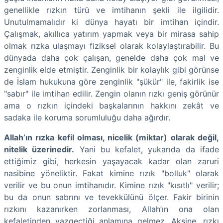
genellikle rızkın türü ve imtihanın şekli ile ilgilidir.
Unutulmamalıdır ki dünya hayatı bir imtihan içindir.
Çalışmak, akıllıca yatırım yapmak veya bir mirasa sahip
olmak rızka ulaşmayı fiziksel olarak kolaylaştırabilir. Bu
dünyada daha çok çalışan, genelde daha çok mal ve
zenginlik elde etmiştir. Zenginlik bir kolaylık gibi görünse
de İslam hukukuna göre zenginlik "şükür" ile, fakirlik ise
"sabır" ile imtihan edilir. Zengin olanın rızkı geniş görünür
ama o rızkın içindeki başkalarının hakkını zekât ve
sadaka ile koruma sorumluluğu daha ağırdır.
Allah’ın rızka kefil olması, nicelik (miktar) olarak değil,
nitelik üzerinedir.
Yani bu kefalet, yukarıda da ifade
ettiğimiz gibi, herkesin yaşayacak kadar olan zaruri
nasibine yöneliktir. Fakat kimine rızık "bolluk" olarak
verilir ve bu onun imtihanıdır. Kimine rızık "kısıtlı" verilir;
bu da onun sabrını ve tevekkülünü ölçer. Fakir birinin
rızkını kazanırken zorlanması, Allah’ın ona olan
kefaletinden vazgeçtiği anlamına gelmez. Aksine, rızkı