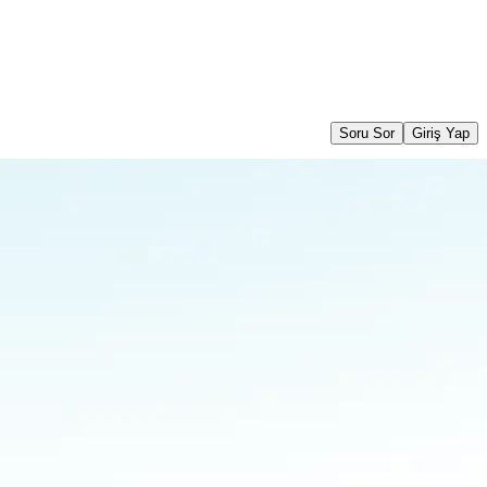
Soru Sor
Giriş Yap