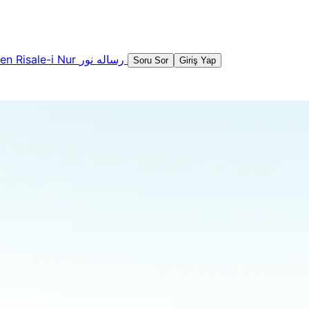
şen
Risale-i Nur
رساله نور
Soru Sor
Giriş Yap