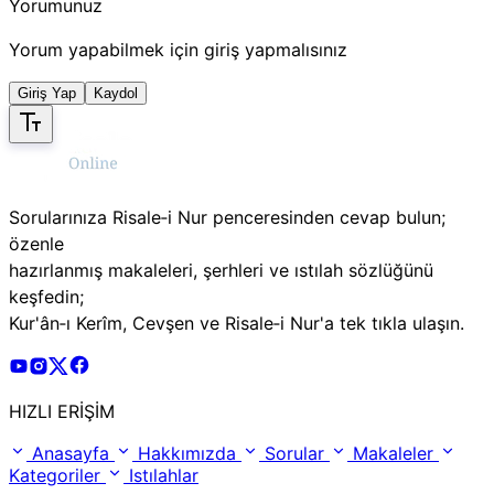
Yorumunuz
Yorum yapabilmek için giriş yapmalısınız
Giriş Yap
Kaydol
Sorularınıza Risale‑i Nur penceresinden cevap bulun;
özenle
hazırlanmış makaleleri, şerhleri ve ıstılah sözlüğünü
keşfedin;
Kur'ân‑ı Kerîm, Cevşen ve Risale‑i Nur'a tek tıkla ulaşın.
Risale Online Youtube Hesabı
Risale Online Instagram Hesabı
Risale Online X Hesabı
Risale Online Facebook Hesabı
HIZLI ERİŞİM
Anasayfa
Hakkımızda
Sorular
Makaleler
Kategoriler
Istılahlar