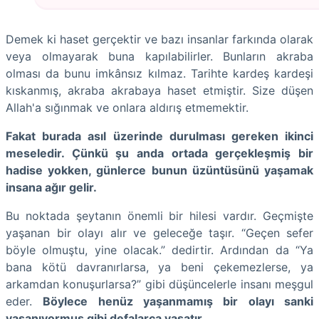
Demek ki haset gerçektir ve bazı insanlar farkında olarak
veya olmayarak buna kapılabilirler. Bunların akraba
olması da bunu imkânsız kılmaz. Tarihte kardeş kardeşi
kıskanmış, akraba akrabaya haset etmiştir. Size düşen
Allah'a sığınmak ve onlara aldırış etmemektir.
Fakat burada asıl üzerinde durulması gereken ikinci
meseledir. Çünkü şu anda ortada gerçekleşmiş bir
hadise yokken, günlerce bunun üzüntüsünü yaşamak
insana ağır gelir.
Bu noktada şeytanın önemli bir hilesi vardır. Geçmişte
yaşanan bir olayı alır ve geleceğe taşır. “Geçen sefer
böyle olmuştu, yine olacak.” dedirtir. Ardından da “Ya
bana kötü davranırlarsa, ya beni çekemezlerse, ya
arkamdan konuşurlarsa?” gibi düşüncelerle insanı meşgul
eder.
Böylece henüz yaşanmamış bir olayı sanki
yaşanıyormuş gibi defalarca yaşatır.