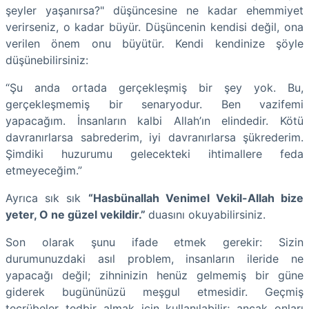
şeyler yaşanırsa?" düşüncesine ne kadar ehemmiyet
verirseniz, o kadar büyür. Düşüncenin kendisi değil, ona
verilen önem onu büyütür. Kendi kendinize şöyle
düşünebilirsiniz:
“Şu anda ortada gerçekleşmiş bir şey yok. Bu,
gerçekleşmemiş bir senaryodur. Ben vazifemi
yapacağım. İnsanların kalbi Allah’ın elindedir. Kötü
davranırlarsa sabrederim, iyi davranırlarsa şükrederim.
Şimdiki huzurumu gelecekteki ihtimallere feda
etmeyeceğim.”
Ayrıca sık sık
“Hasbünallah Venimel Vekil-Allah bize
yeter, O ne güzel vekildir.”
duasını okuyabilirsiniz.
Son olarak şunu ifade etmek gerekir: Sizin
durumunuzdaki asıl problem, insanların ileride ne
yapacağı değil; zihninizin henüz gelmemiş bir güne
giderek bugününüzü meşgul etmesidir. Geçmiş
tecrübeler tedbir almak için kullanılabilir; ancak onları