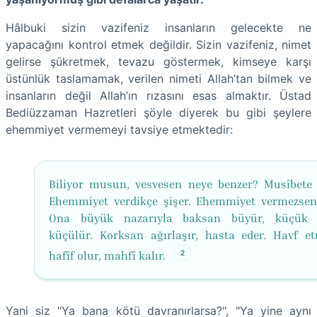
Hâlbuki sizin vazifeniz insanların gelecekte ne
yapacağını kontrol etmek değildir. Sizin vazifeniz, nimet
gelirse şükretmek, tevazu göstermek, kimseye karşı
üstünlük taslamamak, verilen nimeti Allah’tan bilmek ve
insanların değil Allah’ın rızasını esas almaktır. Üstad
Bediüzzaman Hazretleri şöyle diyerek bu gibi şeylere
ehemmiyet vermemeyi tavsiye etmektedir:
Biliyor musun, vesvesen neye benzer? Musîbete 
Ehemmiyet verdikçe şişer. Ehemmiyet vermezsen
Ona büyük nazarıyla baksan büyür, küçük 
küçülür. Korksan ağırlaşır, hasta eder. Havf e
2
hafîf olur, mahfî kalır.
Yani siz "Ya bana kötü davranırlarsa?", "Ya yine aynı