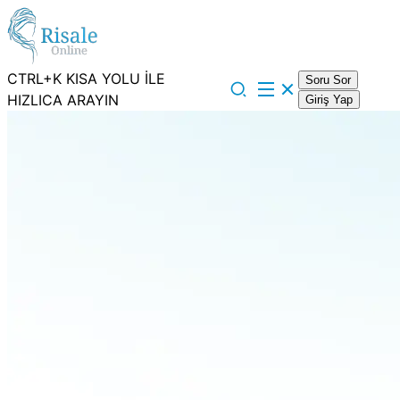
CTRL+K KISA YOLU İLE
Soru Sor
HIZLICA ARAYIN
Giriş Yap