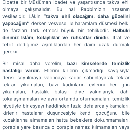
Elbette bir Müslüman ibadet ve yaşantısında takva ehli
olmaya çalışmalıdır. Bu hal Rabbimizin rızasının
vesilesidir. Lâkin
‘’takva ehli olacağım, daha güzelini
yapacağım’’
derken vesvese ile haramlara düşmesi belki
de farzları terk etmesi büyük bir tehlikedir.
Halbuki
dinimiz İslâm, kolaylıklar ve ruhsatlar dinidir.
İfrat ve
tefrit dediğimiz aşırılıklardan her daim uzak durmak
gerekir.
Bir misal daha verelim;
bazı kimselerde temizlik
hastalığı vardır.
Ellerini kirlerin çıkmadığı kaygısıyla
derisi soyulmaya varıncaya kadar sabunlayarak tekrar
tekrar yıkamaları, bazı kadınların evlerini her gün
yıkamaları, hastalık bulaşır diye yakınlarıyla dahi
tokalaşmamaları ve aynı ortamda oturmamaları, temizlik
niyetiyle bir eşyayı haddinden fazla defalarca yıkamaları,
kirlenir hastalanır düşüncesiyle kendi çocuğunu bile
kucaklarına almamaları hatta bebeklere dokunmamaları,
çorapla yere basınca o çorapla namaz kılmamaları veya