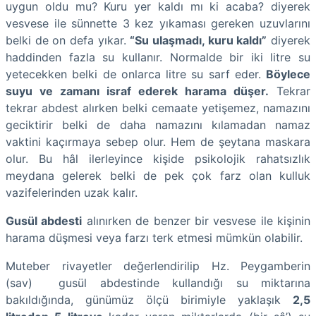
uygun oldu mu? Kuru yer kaldı mı ki acaba? diyerek
vesvese ile sünnette 3 kez yıkaması gereken uzuvlarını
belki de on defa yıkar.
“Su ulaşmadı, kuru kaldı”
diyerek
haddinden fazla su kullanır. Normalde bir iki litre su
yetecekken belki de onlarca litre su sarf eder.
Böylece
suyu ve zamanı israf ederek harama düşer.
Tekrar
tekrar abdest alırken belki cemaate yetişemez, namazını
geciktirir belki de daha namazını kılamadan namaz
vaktini kaçırmaya sebep olur. Hem de şeytana maskara
olur. Bu hâl ilerleyince kişide psikolojik rahatsızlık
meydana gelerek belki de pek çok farz olan kulluk
vazifelerinden uzak kalır.
Gusül abdesti
alınırken de benzer bir vesvese ile kişinin
harama düşmesi veya farzı terk etmesi mümkün olabilir.
Muteber rivayetler değerlendirilip Hz. Peygamberin
(sav) gusül abdestinde kullandığı su miktarına
bakıldığında, günümüz ölçü birimiyle yaklaşık
2,5