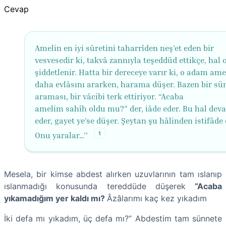
Cevap
Amelin en iyi sûretini taharrîden neş’et eden bir
vesvesedir ki, takvâ zannıyla teşeddüd ettikçe, hal 
şiddetlenir. Hatta bir dereceye varır ki, o adam ame
daha evlâsını ararken, harama düşer. Bazen bir sü
araması, bir vâcibi terk ettiriyor. “Acaba
amelim sahîh oldu mu?” der, iâde eder. Bu hal dev
eder, gayet ye’se düşer. Şeytan şu hâlinden istifâde 
1
Onu yaralar…’’
Mesela, bir kimse abdest alırken uzuvlarının tam ıslanıp
ıslanmadığı konusunda tereddüde düşerek
“Acaba
yıkamadığım yer kaldı mı?
Âzâlarımı kaç kez yıkadım
İki defa mı yıkadım, üç defa mı?” Abdestim tam sünnete