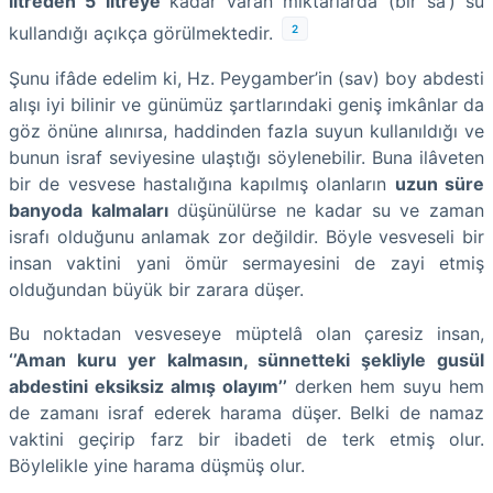
litreden 5 litreye
kadar varan miktarlarda (bir sâ’) su
2
kullandığı açıkça görülmektedir.
Şunu ifâde edelim ki, Hz. Peygamber’in (sav) boy abdesti
alışı iyi bilinir ve günümüz şartlarındaki geniş imkânlar da
göz önüne alınırsa, haddinden fazla suyun kullanıldığı ve
bunun israf seviyesine ulaştığı söylenebilir. Buna ilâveten
bir de vesvese hastalığına kapılmış olanların
uzun süre
banyoda kalmaları
düşünülürse ne kadar su ve zaman
israfı olduğunu anlamak zor değildir. Böyle vesveseli bir
insan vaktini yani ömür sermayesini de zayi etmiş
olduğundan büyük bir zarara düşer.
Bu noktadan vesveseye müptelâ olan çaresiz insan,
‘’Aman kuru yer kalmasın, sünnetteki şekliyle gusül
abdestini eksiksiz almış olayım’’
derken hem suyu hem
de zamanı israf ederek harama düşer. Belki de namaz
vaktini geçirip farz bir ibadeti de terk etmiş olur.
Böylelikle yine harama düşmüş olur.