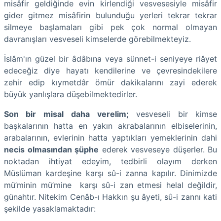
misâfir geldiğinde evin kirlendiği vesvesesiyle misâfir
gider gitmez misâfirin bulunduğu yerleri tekrar tekrar
silmeye başlamaları gibi pek çok normal olmayan
davranışları vesveseli kimselerde görebilmekteyiz.
İslâm'ın güzel bir âdâbına veya sünnet-i seniyeye riâyet
edeceğiz diye hayatı kendilerine ve çevresindekilere
zehir edip kıymetdâr ömür dakikalarını zayi ederek
büyük yanlışlara düşebilmektedirler.
Son bir misal
daha verelim;
vesveseli bir kimse
başkalarının hatta en yakın akrabalarının elbiselerinin,
arabalarının, evlerinin hatta yaptıkları yemeklerinin dahi
necis olmasından şüphe
ederek vesveseye düşerler. Bu
noktadan ihtiyat edeyim, tedbirli olayım derken
Müslüman kardeşine karşı sû-i zanna kapılır. Dinimizde
mü’minin mü’mine karşı sû-i zan etmesi helal değildir,
günahtır. Nitekim Cenâb-ı Hakkın şu âyeti, sû-i zannı kati
şekilde yasaklamaktadır: