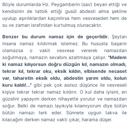
Böyle durumlarda Hz. Peygamberin (sav) beyan ettiği ve
kendisinin de tatbik ettiği gusül abdesti alma şekline
uyulup aşırılıklardan kaçınılırsa hem vesveseden hem de
su ve zaman israfından kurtulmuş olunacaktır.
Benzer bu durum namaz için de geçerlidir.
Şeytan
insana namaz kıldırmak istemez. Bu hususta başarılı
olamazsa o vakit vesvese vererek namazdan
soğutmaya, namazın sevabını azaltmaya çalışır.
"Madem
ki namaz kılıyorsun doğru düzgün kıl, namazın olmadı,
tekrar kıl, tekrar oku, eksik kıldın, elbisende necaset
var, taharetin eksik oldu, abdestin yarım oldu, kolun
kuru kaldı!..."
gibi pek çok asılsız düşünce ile vesveseli
kişiye tekrar tekrar namaz kıldırır. O kul daha iyisini, en
güzelini yapayım derken nihayette yorulur ve namazdan
soğur. Belki de namazı layıkıyla kılamıyorum diye bütün
bütün namazı terk eder. Sünnete uygun takva ile
kılacağım derken namaz vakti çıkar, harama düşer.