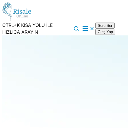
CTRL+K KISA YOLU İLE
Soru Sor
HIZLICA ARAYIN
Giriş Yap