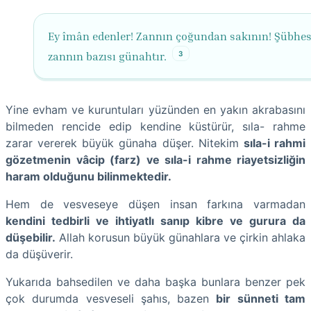
Ey îmân edenler! Zannın çoğundan sakının! Şübhes
3
zannın bazısı günahtır.
Yine evham ve kuruntuları yüzünden en yakın akrabasını
bilmeden rencide edip kendine küstürür, sıla- rahme
zarar vererek büyük günaha düşer. Nitekim
sıla-i rahmi
gözetmenin vâcip (farz) ve sıla-i rahme riayetsizliğin
haram olduğunu bilinmektedir.
Hem de vesveseye düşen insan farkına varmadan
kendini tedbirli ve ihtiyatlı sanıp kibre ve gurura da
düşebilir.
Allah korusun büyük günahlara ve çirkin ahlaka
da düşüverir.
Yukarıda bahsedilen ve daha başka bunlara benzer pek
çok durumda vesveseli şahıs, bazen
bir sünneti tam