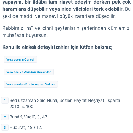
yapayım, bir âdâba tam riayet edeyim derken pek çok
haramlara düşebilir veya nice vâcipleri terk edebilir.
Bu
şekilde maddi ve manevi büyük zararlara düşebilir.
Rabbimiz insî ve cinnî şeytanların şerlerinden cümlemizi
muhafaza buyursun.
Konu ile alakalı detaylı izahlar için lütfen bakınız;
Vesvesenin Çaresi
Vesvese ve Akıldan Geçenler
Vesveseden Kurtulmanın Yolları
Bediüzzaman Said Nursi, Sözler, Hayrat Neşriyat, Isparta
2013, s. 100.
Buhârî, Vudû’, 3, 47.
Hucurât, 49 / 12.