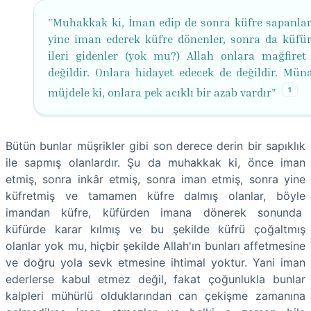
"Muhakkak ki, İman edip de sonra küfre sapanlar
yine iman ederek küfre dönenler, sonra da küfür
ileri gidenler (yok mu?) Allah onlara mağfiret
değildir. Onlara hidayet edecek de değildir. Müna
1
müjdele ki, onlara pek acıklı bir azab vardır"
Bütün bunlar müşrikler gibi son derece derin bir sapıklık
ile sapmış olanlardır. Şu da muhakkak ki, önce iman
etmiş, sonra inkâr etmiş, sonra iman etmiş, sonra yine
küfretmiş ve tamamen küfre dalmış olanlar, böyle
imandan küfre, küfürden imana dönerek sonunda
küfürde karar kılmış ve bu şekilde küfrü çoğaltmış
olanlar yok mu, hiçbir şekilde Allah'ın bunları affetmesine
ve doğru yola sevk etmesine ihtimal yoktur. Yani iman
ederlerse kabul etmez değil, fakat çoğunlukla bunlar
kalpleri mühürlü olduklarından can çekişme zamanına