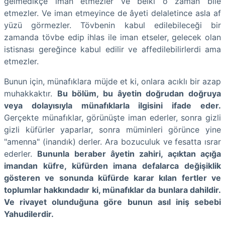
gelmedikçe iman etmezler ve belki o zaman bile
etmezler. Ve iman etmeyince de âyeti delaletince asla af
yüzü görmezler. Tövbenin kabul edilebileceği bir
zamanda tövbe edip ihlas ile iman etseler, gelecek olan
istisnası gereğince kabul edilir ve affedilebilirlerdi ama
etmezler.
Bunun için, münafıklara müjde et ki, onlara acıklı bir azap
muhakkaktır.
Bu bölüm, bu âyetin doğrudan doğruya
veya dolayısıyla münafıklarla ilgisini ifade eder.
Gerçekte münafıklar, görünüşte iman ederler, sonra gizli
gizli küfürler yaparlar, sonra müminleri görünce yine
"amenna" (inandık) derler. Ara bozuculuk ve fesatta ısrar
ederler.
Bununla beraber âyetin zahiri, açıktan açığa
imandan küfre, küfürden imana defalarca değişiklik
gösteren ve sonunda küfürde karar kılan fertler ve
toplumlar hakkındadır ki, münafıklar da bunlara dahildir.
Ve rivayet olunduğuna göre bunun asıl iniş sebebi
Yahudilerdir.