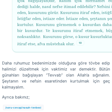
(çok bağışlayan)dır, Rahîm (çok merhamet ede
dediği halde, nasıl nefse itimad edilebilir? Nefsini
eden, kusurunu görür. Kusurunu itiraf eden, istiğf
İstiğfar eden, istiaze eder. İstiaze eden, şeytanın ş
kurtulur. Kusurunu görmemek o kusurdan dah
bir kusurdur. Ve kusurunu itiraf etmemek, bü
noksanlıktır. Kusurunu görse, o kusur kusurluktan
10
itiraf etse, afva müstehak olur.
Daha ruhumuz bedenimizde olduğuna göre tövbe edip
halimizi düzeltmek için vaktimiz var demektir. Bütün
günahları bağışlayan “Tevvab” olan Allah’a sığınalım.
Şeytanın ve nefsin esaretinden kurtulmak için geç
kalmayalım.
Ayrıca bakınız;
/soru-cevap/nasuh-tevbesi