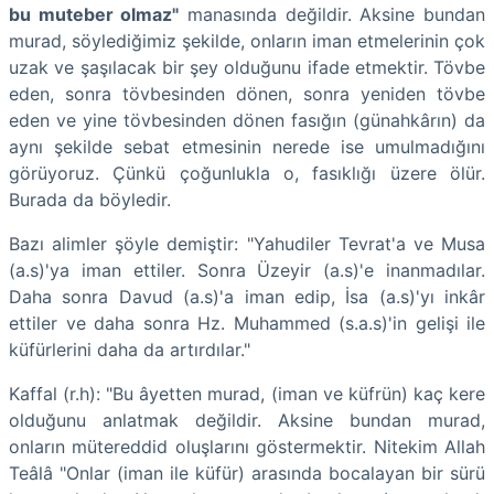
bu muteber olmaz"
manasında değildir. Aksine bundan
murad, söylediğimiz şekilde, onların iman etmelerinin çok
uzak ve şaşılacak bir şey olduğunu ifade etmektir. Tövbe
eden, sonra tövbesinden dönen, sonra yeniden tövbe
eden ve yine tövbesinden dönen fasığın (günahkârın) da
aynı şekilde sebat etmesinin nerede ise umulmadığını
görüyoruz. Çünkü çoğunlukla o, fasıklığı üzere ölür.
Burada da böyledir.
Bazı alimler şöyle demiştir: "Yahudiler Tevrat'a ve Musa
(a.s)'ya iman ettiler. Sonra Üzeyir (a.s)'e inanmadılar.
Daha sonra Davud (a.s)'a iman edip, İsa (a.s)'yı inkâr
ettiler ve daha sonra Hz. Muhammed (s.a.s)'in gelişi ile
küfürlerini daha da artırdılar."
Kaffal (r.h): "Bu âyetten murad, (iman ve küfrün) kaç kere
olduğunu anlatmak değildir. Aksine bundan murad,
onların mütereddid oluşlarını göstermektir. Nitekim Allah
Teâlâ "Onlar (iman ile küfür) arasında bocalayan bir sürü