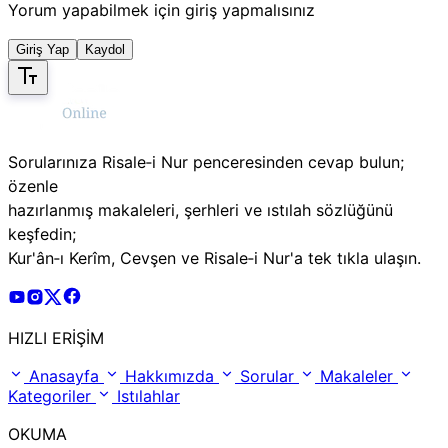
Yorum yapabilmek için giriş yapmalısınız
Giriş Yap
Kaydol
Sorularınıza Risale‑i Nur penceresinden cevap bulun;
özenle
hazırlanmış makaleleri, şerhleri ve ıstılah sözlüğünü
keşfedin;
Kur'ân‑ı Kerîm, Cevşen ve Risale‑i Nur'a tek tıkla ulaşın.
Risale Online Youtube Hesabı
Risale Online Instagram Hesabı
Risale Online X Hesabı
Risale Online Facebook Hesabı
HIZLI ERİŞİM
Anasayfa
Hakkımızda
Sorular
Makaleler
Kategoriler
Istılahlar
OKUMA