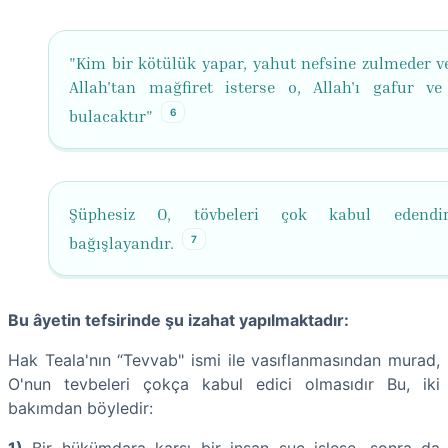
"Kim bir kötülük yapar, yahut nefsine zulmeder v
Allah'tan mağfiret isterse o, Allah'ı gafur v
6
bulacaktır"
Şüphesiz O, tövbeleri çok kabul edendi
7
bağışlayandır.
Bu âyetin tefsirinde şu izahat yapılmaktadır:
Hak Teala'nın “Tevvab" ismi ile vasıflanmasından murad,
O'nun tevbeleri çokça kabul edici olmasıdır Bu, iki
bakımdan böyledir: