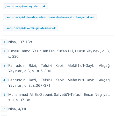
/soru-cevap/tovbeyi-bozmak
/soru-cevap/dinle-alay-eden-insana-tovbe-nasip-olmayacak-mi
/soru-cevap/devamli-gunah-islemek
Nisa, 137-138
Elmalılı Hamdi Yazır,Hak Dini Kur’an Dili, Huzur Yayınevi, c. 3,
s. 220
Fahruddin Râzi, Tefsir-i Kebir Mefâtihu’l-Gayb, Akçağ
Yayınları, c.8, s. 305-306
Fahruddin Râzi, Tefsir-i Kebir Mefâtihu’l-Gayb, Akçağ
Yayınları, c. 8, s.367-371
Muhammed Ali Es-Sabuni, Safvetü’t-Tefasir, Ensar Neşriyat,
s. 1, s. 37-38.
Nisa, 4/110