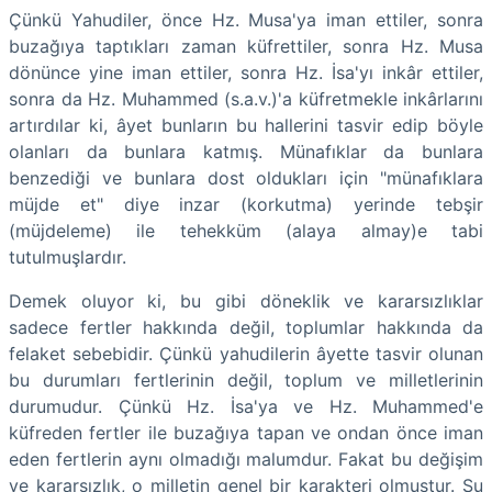
Çünkü Yahudiler, önce Hz. Musa'ya iman ettiler, sonra
buzağıya taptıkları zaman küfrettiler, sonra Hz. Musa
dönünce yine iman ettiler, sonra Hz. İsa'yı inkâr ettiler,
sonra da Hz. Muhammed (s.a.v.)'a küfretmekle inkârlarını
artırdılar ki, âyet bunların bu hallerini tasvir edip böyle
olanları da bunlara katmış. Münafıklar da bunlara
benzediği ve bunlara dost oldukları için "münafıklara
müjde et" diye inzar (korkutma) yerinde tebşir
(müjdeleme) ile tehekküm (alaya almay)e tabi
tutulmuşlardır.
Demek oluyor ki, bu gibi döneklik ve kararsızlıklar
sadece fertler hakkında değil, toplumlar hakkında da
felaket sebebidir. Çünkü yahudilerin âyette tasvir olunan
bu durumları fertlerinin değil, toplum ve milletlerinin
durumudur. Çünkü Hz. İsa'ya ve Hz. Muhammed'e
küfreden fertler ile buzağıya tapan ve ondan önce iman
eden fertlerin aynı olmadığı malumdur. Fakat bu değişim
ve kararsızlık, o milletin genel bir karakteri olmuştur. Şu