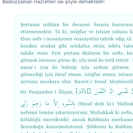
Bediüzzaman Hazretleri ise şöyle demektedir:
Şeytanın mühim bir desisesi: İnsana kusurunu
ettirmemektir. Tâ ki, istiğfar ve istiaze yolunu k
Hem nefs-i insaniyenin enaniyetini tahrik edip, tâ 
kendini avukat gibi müdafaa etsin; âdeta taks
takdis etsin. Evet şeytanı dinleyen bir nefis, k
görmek istemez; görse de, yüz tevil ile tevil ettirir.
nazar-ı rıza ile baktığı için ayıbını görmez. 
görmediği için itiraf etmez, istiğfar etmez, istiaz
şeytana maskara olur. Hazret-i Yusuf Aleyhissel
ِئُ نَفْسِى اِنَّ النَّفْسَ َلاَمَّارَةٌ
bir Peygamber-i Âlîşan,
بِالسُّوءِ اِلاَّ مَا رَحِمَ رَبِّى
(Yûsuf dedi ki:) 'Hâlbuk
nefsimi temize çıkarmıyorum. Muhakkak ki nefis
kötülüğü emredicidir; ancak Rabbimin merhamet
(koruduğu kimse)müstesnâ. Şübhesiz ki Rabbim