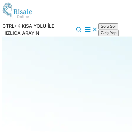
CTRL+K KISA YOLU İLE
Soru Sor
HIZLICA ARAYIN
Giriş Yap