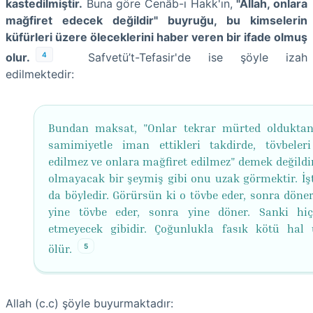
kastedilmiştir.
Buna göre Cenâb-ı Hakk'ın,
"Allah, onlara
mağfiret edecek değildir" buyruğu, bu kimselerin
küfürleri üzere öleceklerini haber veren bir ifade olmuş
4
olur.
Safvetü’t-Tefasir'de ise şöyle izah
edilmektedir:
Bundan maksat, "Onlar tekrar mürted oldukta
samimiyetle iman ettikleri takdirde, tövbeler
edilmez ve onlara mağfiret edilmez" demek değildir
olmayacak bir şeymiş gibi onu uzak görmektir. İşt
da böyledir. Görürsün ki o tövbe eder, sonra döner
yine tövbe eder, sonra yine döner. Sanki hi
etmeyecek gibidir. Çoğunlukla fasık kötü hal 
5
ölür.
Allah (c.c) şöyle buyurmaktadır: