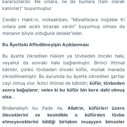
kararsızlardır. Ne onlara, ne de bunlara (tam olarak
katılırlar)" buyurmuştur.
Cenâb-ı Hakk'ın, müteakiben, "Münafıklara müjdele Ki
onlara pek acıklı birazab vardır" buyurmuş olması da
mananın böyle olduğuna delalet"eder.
Bu Âyetteki Affedilmeyişin Açıklanması
Bu âyette zikredilen hüküm ya tövbeden önceki hale,
veyahut da sonraki hale bağlanmıştır. Birinci ihtimal
bâtıldır, çünkü tövbeden önceki küfür, mutlak manada
zikredilmemiştir. Bu durumda bu âyette zikredilen şartlar
zayi olmuş olur. İkinci ihtimal de bâtıldır;
küfür, tövbeden
sonra bağışlanır; velev ki bu küfür bin kere dahi olmuş
olsa
...
Binâenaleyh bu ifade ile,
Allah'ın, küfürleri üzere
öleceklerini ve kesinlikle o küfürden tövbe
etmeyeceklerini bildiği birtakım muayyen kimseler