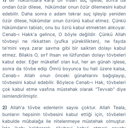
1)
Bir hükümdara karşı bir insan suç işlese, sonra da
ondan özür dilese, hükümdar onun özür dilemesini kabul
edebilir. Daha sonra o adam tekrar suç işleyip yeniden
özür dilese, hükümdar onun özrünü kabul etmez. Çünkü
hükümdarın tabiatı, onu bu özrü kabul etmekten alıkoyar.
Cenab-ı Hakk'a gelince, O böyle değildir. Çünkü Allah
tövbeyi ne rikkatten (yufka yüreklilikten), ne fayda
te'mini veya zarar savma gibi bir saikten dolayı kabul
etmez. Bilakis O, sırf ihsan ve lütfundan dolayı tövbeleri
kabul eder. Eğer mükellef olan kul, her an günah işlese,
sonra da tövbe edip Ömrü boyunca bu hali üzere kalsa,
Cenab-ı Allah onun önceki günahlarını bağışlayıp,
tövbesini kabul edebilir. Böylece Cenab-ı Hak, tövbeleri
çok kabul etme vasfına müstehak olarak "Tevvab" diye
isimlendirilmiştir.
2)
Allah'a tövbe edenlerin sayısı çoktur. Allah Teala,
bunların hepsinin tövbesini kabul ettiği için, tövbeleri
kabulde mübalağa ile nitelenmeye müstehak olmuştur.