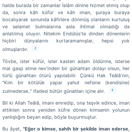
halde burada bir zamanlar İslâm dinine hizmet etmiş olup
da, sonra kâh küfür ve kâh iman, şuraya buraya
bocalıyarak sonunda kâfirlere dönmüş olanların kurtuluş
ve selamet bulmalarına asla ihtimal olmadığı da
anlatılmış oluyor. Nitekim Endülüs'te dinden dönenlerin
hiçbiri dünyalarını kurtaramamışlar, hepsi yok
2
olmuşlardır.
Tövbe, ister küfür, ister kasten adam öldürme, isterse
mal gasp etme nev'inden bir günahtan dolayı olsun, her
türlü günahtan ötürü yapılabilir. Çünkü Hak Teâlâ'nın,
"Kim bir kötülük yapar yahut nefsine (kendisine)
3
zulmederse.." ifadesi bütün günahları içine alır.
Bil ki Allah Teâlâ, imanı emredip, ona teşvik edince, iman
ettikten sonra yeniden küfre dönen kimsenin yolunun
yanlışlığını beyan edip, böyle buyurmuştur.
Bu âyet,
"Eğer o kimse, sahih bir şekilde iman ederse,