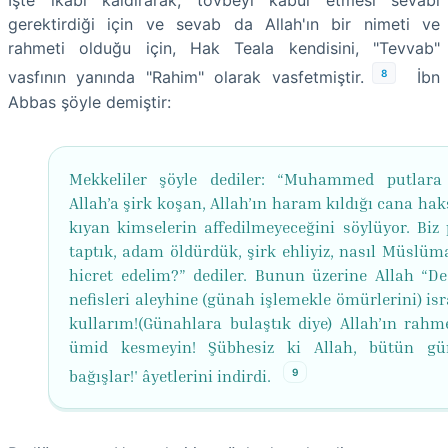
İşte ikabı kaldırarak, tövbeyi kabul etmesi sevabı
gerektirdiği için ve sevab da Allah'ın bir nimeti ve
rahmeti olduğu için, Hak Teala kendisini, "Tevvab"
8
vasfının yanında "Rahim" olarak vasfetmiştir.
İbn
Abbas şöyle demiştir:
Mekkeliler şöyle dediler: “Muhammed putlara
Allah’a şirk koşan, Allah’ın haram kıldığı cana hak
kıyan kimselerin affedilmeyeceğini söylüyor. Biz 
taptık, adam öldürdük, şirk ehliyiz, nasıl Müslüm
hicret edelim?” dediler. Bunun üzerine Allah “De 
nefisleri aleyhine (günah işlemekle ömürlerini) is
kullarım!(Günahlara bulaştık diye) Allah’ın rahm
ümid kesmeyin! Şübhesiz ki Allah, bütün gü
9
bağışlar!' âyetlerini indirdi.