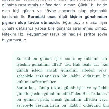
günahta ısrar etmiş sınıfına dahil olmaz. Çünkü bu halde
olan kişi günah ve tövbe arasında olup pişmanlık
içerisindedir.
Buradaki esas ölçü kişinin günahından
pişman olup tövbe etmesidir.
Eğer böyle olursa aynı
günahı defalarca yapsa bile günahta ısrar etmiş olmaz.
Nitekim Hz. Peygamber (sav) bir hadis-i şerifte şöyle
buyurmuştur:
Bir kul bir günah işler sonra ey rabbim! “bi
işledim günahımı affet!” der. Hak Teala da: “Ku
günah işledi, ancak günahını affeden veya
sebebiyle cezalandıran bir Rabb’i olduğunu bil
kulumu affettim”. Der.
Sonra kul, dönüp tekrar günah işler ve ey Rabbi
günah işledim günahımı affet!” der. Hak Teala da:
bir günah işledi, ancak günahını affeden vey
sebebiyle cezalandıran bir Rabb’i olduğunu bil