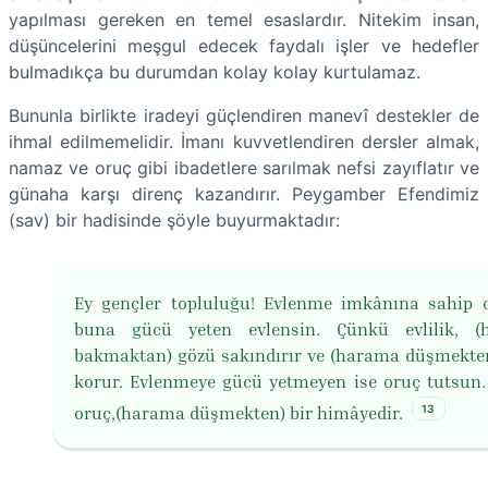
yapılması gereken en temel esaslardır. Nitekim insan,
düşüncelerini meşgul edecek faydalı işler ve hedefler
bulmadıkça bu durumdan kolay kolay kurtulamaz.
Bununla birlikte iradeyi güçlendiren manevî destekler de
ihmal edilmemelidir. İmanı kuvvetlendiren dersler almak,
namaz ve oruç gibi ibadetlere sarılmak nefsi zayıflatır ve
günaha karşı direnç kazandırır. Peygamber Efendimiz
(sav) bir hadisinde şöyle buyurmaktadır:
Ey gençler topluluğu! Evlenme imkânına sahip 
buna gücü yeten evlensin. Çünkü evlilik, (
bakmaktan) gözü sakındırır ve (harama düşmekten)
korur. Evlenmeye gücü yetmeyen ise oruç tutsun
13
oruç,(harama düşmekten) bir himâyedir.