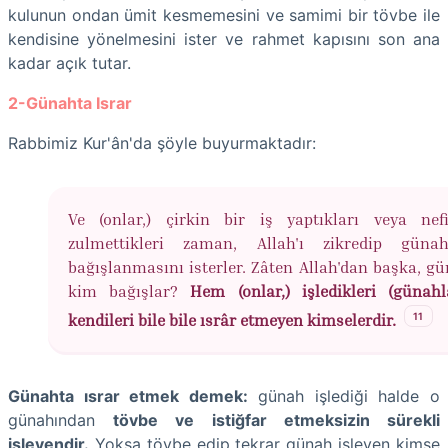
kulunun ondan ümit kesmemesini ve samimi bir tövbe ile
kendisine yönelmesini ister ve rahmet kapısını son ana
kadar açık tutar.
2-Günahta Israr
Rabbimiz Kur'ân'da şöyle buyurmaktadır:
Ve (onlar,) çirkin bir iş yaptıkları veya nefi
zulmettikleri zaman, Allah'ı zikredip günah
bağışlanmasını isterler. Zâten Allah'dan başka, gü
kim bağışlar?
Hem (onlar,) işledikleri (günahl
11
kendileri bile bile ısrâr etmeyen kimselerdir.
Günahta ısrar etmek demek:
günah işlediği halde o
günahından
tövbe ve istiğfar etmeksizin sürekli
işleyendir.
Yoksa tövbe edip tekrar günah işleyen kimse