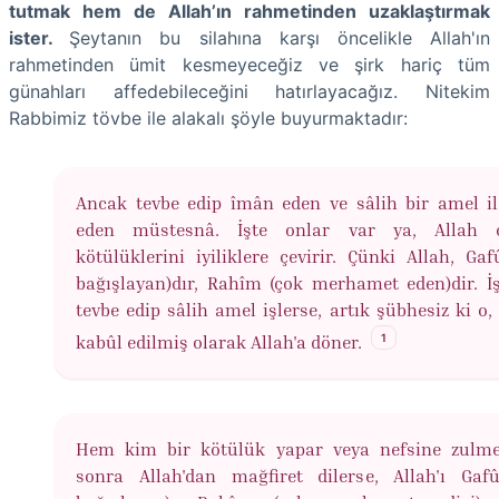
tutmak hem de Allah’ın rahmetinden uzaklaştırmak
ister.
Şeytanın bu silahına karşı öncelikle Allah'ın
rahmetinden ümit kesmeyeceğiz ve şirk hariç tüm
günahları affedebileceğini hatırlayacağız. Nitekim
Rabbimiz tövbe ile alakalı şöyle buyurmaktadır:
Ancak tevbe edip îmân eden ve sâlih bir amel i
eden müstesnâ. İşte onlar var ya, Allah o
kötülüklerini iyiliklere çevirir. Çünki Allah, Gaf
bağışlayan)dır, Rahîm (çok merhamet eden)dir. İ
tevbe edip sâlih amel işlerse, artık şübhesiz ki o,
1
kabûl edilmiş olarak Allah'a döner.
Hem kim bir kötülük yapar veya nefsine zulm
sonra Allah'dan mağfiret dilerse, Allah'ı Gaf