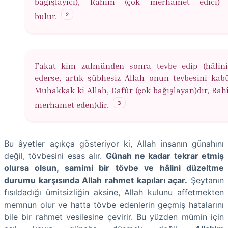
bağışlayıcı), Rahîm (çok merhamet edici) 
2
bulur.
Fakat kim zulmünden sonra tevbe edip (hâlini
ederse, artık şübhesiz Allah onun tevbesini kabû
Muhakkak ki Allah, Gafûr (çok bağışlayan)dır, Rah
3
merhamet eden)dir.
Bu âyetler açıkça gösteriyor ki, Allah insanın günahını
değil, tövbesini esas alır.
Günah ne kadar tekrar etmiş
olursa olsun, samimi bir tövbe ve hâlini düzeltme
durumu karşısında Allah rahmet kapıları açar.
Şeytanın
fısıldadığı ümitsizliğin aksine, Allah kulunu affetmekten
memnun olur ve hatta tövbe edenlerin geçmiş hatalarını
bile bir rahmet vesilesine çevirir. Bu yüzden mümin için