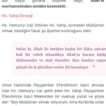
asıl kayıp günaha düşmek değil,
Allah’ın
merhametinden ümidini kesmektir.
Hz. Vahşi Örneği
Hz. Hamza’yı (ra) öldüren Hz. Vahşi, sonradan Müslüman
olmak istediğini fakat şu âyetten korktuğunu iletir:
Onlar ki, Allah ile berâber başka bir ilâha yalvar
hak bir sebeb olmadıkça Allah'ın haram kıldı
öldürmezler ve zinâ etmezler. Kim bunları yapar
4
günah ile (o günâhın cezâsı ile) karşılaşır.
Uhud Harbi’nde Peygamber Efendimizin (sav) amcası
olan Hz. Hamza’yı (ra) şehit eden Hz. Vahşi, Peygamber
Efendimize (sav) Mekke’den bir mektup yazar ve şöyle
der: "Ben Müslüman olmak istiyorum. Ama Kur’ân’da onlar