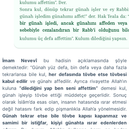
kulumu affettim”. Der.
Sonra kul, dönüp tekrar günah işler ve ey Rabbi
günah işledim günahımı affet!” der. Hak Teala da: 
bir günah işledi, ancak günahını affeden vey
sebebiyle cezalandıran bir Rabb’i olduğunu bild
kulumu üç defa affettim”. Kulum dilediğini yapsın.
İmam Nevevî
bu hadisin açıklamasında şöyle
demektedir: “Günah yüz defa, bin defa veya daha fazla
tekrarlansa bile kul,
her defasında tövbe etse tövbesi
kabul edilir
ve günahı affedilir. Ayrıca rivayette Allah’ın
kuluna
“dilediğini yap ben seni affettim”
demesi kul,
günah işleyip tövbe ettiği müddetçe geçerlidir. Sonuç
olarak İslâm’da esas olan, insanın hatasında ısrar etmesi
değil hatasını fark edip pişmanlıkla Allah’a yönelmesidir.
Günah tekrar etse bile tövbe kapısı kapanmaz ve
samimi bir istiğfar, kişiyi günahta ısrar edenlerden