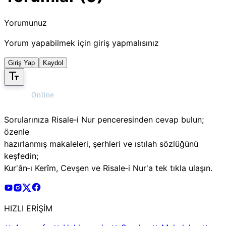
Yorumunuz
Yorum yapabilmek için giriş yapmalısınız
Giriş Yap
Kaydol
Sorularınıza Risale‑i Nur penceresinden cevap bulun;
özenle
hazırlanmış makaleleri, şerhleri ve ıstılah sözlüğünü
keşfedin;
Kur'ân‑ı Kerîm, Cevşen ve Risale‑i Nur'a tek tıkla ulaşın.
Risale Online Youtube Hesabı
Risale Online Instagram Hesabı
Risale Online X Hesabı
Risale Online Facebook Hesabı
HIZLI ERİŞİM