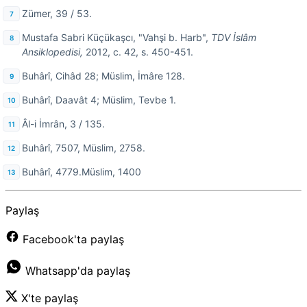
Zümer, 39 / 53.
Mustafa Sabri Küçükaşcı, "Vahşi b. Harb",
TDV İslâm
Ansiklopedisi,
2012, c. 42, s. 450-451.
Buhârî, Cihâd 28; Müslim, İmâre 128.
Buhârî, Daavât 4; Müslim, Tevbe 1.
Âl-i İmrân, 3 / 135.
Buhârî, 7507, Müslim, 2758.
Buhârî, 4779.Müslim, 1400
Paylaş
Facebook'ta paylaş
Whatsapp'da paylaş
X'te paylaş