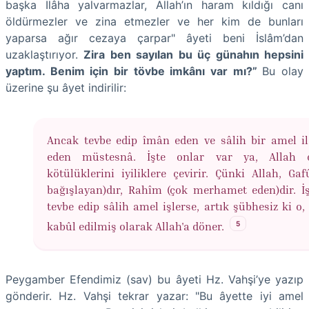
başka İlâha yalvarmazlar, Allah’ın haram kıldığı canı
öldürmezler ve zina etmezler ve her kim de bunları
yaparsa ağır cezaya çarpar" âyeti beni İslâm’dan
uzaklaştırıyor.
Zira ben sayılan bu üç günahın hepsini
yaptım. Benim için bir tövbe imkânı var mı?”
Bu olay
üzerine şu âyet indirilir:
Ancak tevbe edip îmân eden ve sâlih bir amel i
eden müstesnâ. İşte onlar var ya, Allah o
kötülüklerini iyiliklere çevirir. Çünki Allah, Gaf
bağışlayan)dır, Rahîm (çok merhamet eden)dir. İ
tevbe edip sâlih amel işlerse, artık şübhesiz ki o,
5
kabûl edilmiş olarak Allah'a döner.
Peygamber Efendimiz (sav) bu âyeti Hz. Vahşi’ye yazıp
gönderir. Hz. Vahşi tekrar yazar: "Bu âyette iyi amel