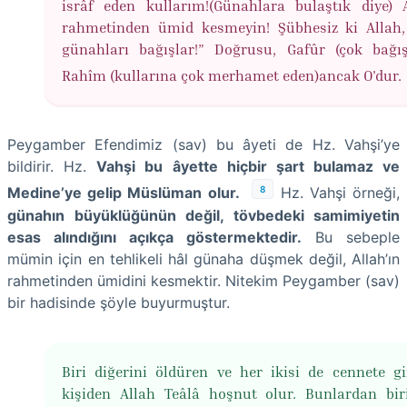
isrâf eden kullarım!(Günahlara bulaştık diye) A
rahmetinden ümid kesmeyin! Şübhesiz ki Allah
günahları bağışlar!” Doğrusu, Gafûr (çok bağış
Rahîm (kullarına çok merhamet eden)ancak O'dur.
Peygamber Efendimiz (sav) bu âyeti de Hz. Vahşi’ye
bildirir. Hz.
Vahşi bu âyette hiçbir şart bulamaz ve
8
Medine’ye gelip Müslüman olur.
Hz. Vahşi örneği,
günahın büyüklüğünün değil, tövbedeki samimiyetin
esas alındığını açıkça göstermektedir.
Bu sebeple
mümin için en tehlikeli hâl günaha düşmek değil, Allah’ın
rahmetinden ümidini kesmektir. Nitekim Peygamber (sav)
bir hadisinde şöyle buyurmuştur.
Biri diğerini öldüren ve her ikisi de cennete gi
kişiden Allah Teâlâ hoşnut olur. Bunlardan bir