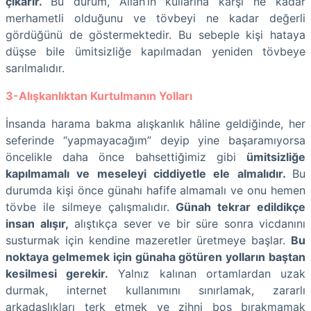
çıkarır.
Bu durum, Allah’ın kullarına karşı ne kadar
merhametli olduğunu ve tövbeyi ne kadar değerli
gördüğünü de göstermektedir. Bu sebeple kişi hataya
düşse bile ümitsizliğe kapılmadan yeniden tövbeye
sarılmalıdır.
3-Alışkanlıktan Kurtulmanın Yolları
İnsanda harama bakma alışkanlık hâline geldiğinde, her
seferinde “yapmayacağım” deyip yine başaramıyorsa
öncelikle daha önce bahsettiğimiz gibi
ümitsizliğe
kapılmamalı ve meseleyi ciddiyetle ele almalıdır.
Bu
durumda kişi önce günahı hafife almamalı ve onu hemen
tövbe ile silmeye çalışmalıdır.
Günah tekrar edildikçe
insan alışır,
alıştıkça sever ve bir süre sonra vicdanını
susturmak için kendine mazeretler üretmeye başlar.
Bu
noktaya gelmemek için günaha götüren yolların baştan
kesilmesi gerekir.
Yalnız kalınan ortamlardan uzak
durmak, internet kullanımını sınırlamak, zararlı
arkadaşlıkları terk etmek ve zihni boş bırakmamak