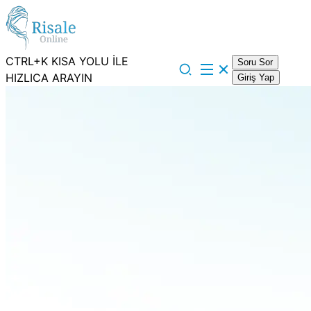
CTRL+K KISA YOLU İLE
Soru Sor
HIZLICA ARAYIN
Giriş Yap