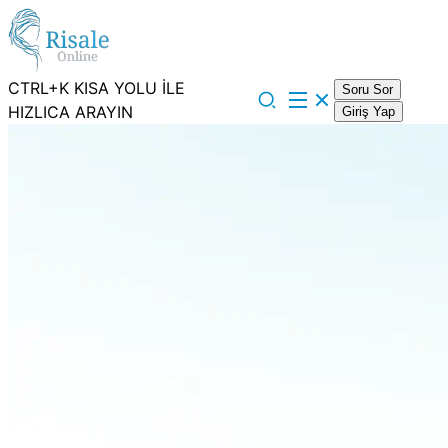
CTRL+K KISA YOLU İLE
Soru Sor
HIZLICA ARAYIN
Giriş Yap