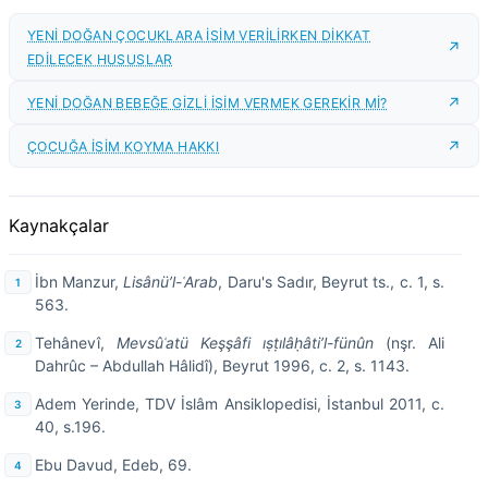
YENİ DOĞAN ÇOCUKLARA İSİM VERİLİRKEN DİKKAT
EDİLECEK HUSUSLAR
YENİ DOĞAN BEBEĞE GİZLİ İSİM VERMEK GEREKİR Mİ?
ÇOCUĞA İSİM KOYMA HAKKI
Kaynakçalar
İbn Manzur,
Lisânü’l-ʿArab
, Daru's Sadır, Beyrut ts., c. 1, s.
563.
Tehânevî,
Mevsûʿatü Keşşâfi
ıṣṭılâḥâti’l-fünûn
(nşr. Ali
Dahrûc – Abdullah Hâlidî), Beyrut 1996, c. 2, s. 1143.
Adem Yerinde, TDV İslâm Ansiklopedisi, İstanbul 2011, c.
40, s.196.
Ebu Davud, Edeb, 69.