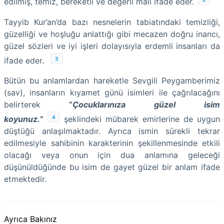
edilmiş, temiz, bereketli ve değerli malı ifade eder.
Tayyib Kur’an’da bazı nesnelerin tabiatındaki temizliği,
güzelliği ve hoşluğu anlattığı gibi mecazen doğru inancı,
güzel sözleri ve iyi işleri dolayısıyla erdemli insanları da
3
ifade eder.
Bütün bu anlamlardan hareketle Sevgili Peygamberimiz
(sav), insanların kıyamet günü isimleri ile çağrılacağını
belirterek
“
Çocuklarınıza güzel isim
4
koyunuz.
”
şeklindeki mübarek emirlerine de uygun
düştüğü anlaşılmaktadır. Ayrıca ismin sürekli tekrar
edilmesiyle sahibinin karakterinin şekillenmesinde etkili
olacağı veya onun için dua anlamına geleceği
düşünüldüğünde bu isim de gayet güzel bir anlam ifade
etmektedir.
Ayrıca Bakınız