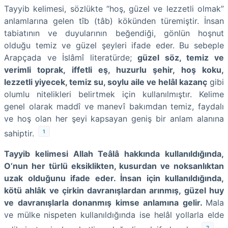
Tayyib kelimesi, sözlükte “hoş, güzel ve lezzetli olmak”
anlamlarına gelen tîb (tâb) kökünden türemiştir. İnsan
tabiatının ve duyularının beğendiği, gönlün hoşnut
olduğu temiz ve güzel şeyleri ifade eder. Bu sebeple
Arapçada ve İslâmî literatürde;
güzel söz, temiz ve
verimli toprak, iffetli eş, huzurlu şehir, hoş koku,
lezzetli yiyecek, temiz su, soylu aile ve helâl kazanç
gibi
olumlu nitelikleri belirtmek için kullanılmıştır. Kelime
genel olarak maddî ve manevî bakımdan temiz, faydalı
ve hoş olan her şeyi kapsayan geniş bir anlam alanına
1
sahiptir.
Tayyib kelimesi Allah Teâlâ hakkında kullanıldığında,
O’nun her türlü eksiklikten, kusurdan ve noksanlıktan
uzak olduğunu ifade eder. İnsan için kullanıldığında,
kötü ahlâk ve çirkin davranışlardan arınmış, güzel huy
ve davranışlarla donanmış kimse anlamına gelir.
Mala
ve mülke nispeten kullanıldığında ise helâl yollarla elde
2