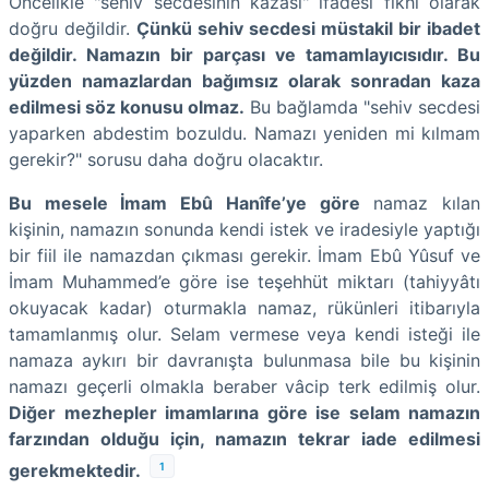
Öncelikle "sehiv secdesinin kazası" ifadesi fıkhi olarak
doğru değildir.
Çünkü sehiv secdesi müstakil bir ibadet
değildir. Namazın bir parçası ve tamamlayıcısıdır. Bu
yüzden namazlardan bağımsız olarak sonradan kaza
edilmesi söz konusu olmaz.
Bu bağlamda "sehiv secdesi
yaparken abdestim bozuldu. Namazı yeniden mi kılmam
gerekir?" sorusu daha doğru olacaktır.
Bu mesele İmam Ebû Hanîfe’ye göre
namaz kılan
kişinin, namazın sonunda kendi istek ve iradesiyle yaptığı
bir fiil ile namazdan çıkması gerekir. İmam Ebû Yûsuf ve
İmam Muhammed’e göre ise teşehhüt miktarı (tahiyyâtı
okuyacak kadar) oturmakla namaz, rükünleri itibarıyla
tamamlanmış olur. Selam vermese veya kendi isteği ile
namaza aykırı bir davranışta bulunmasa bile bu kişinin
namazı geçerli olmakla beraber vâcip terk edilmiş olur.
Diğer mezhepler imamlarına göre ise selam namazın
farzından olduğu için, namazın tekrar iade edilmesi
1
gerekmektedir.