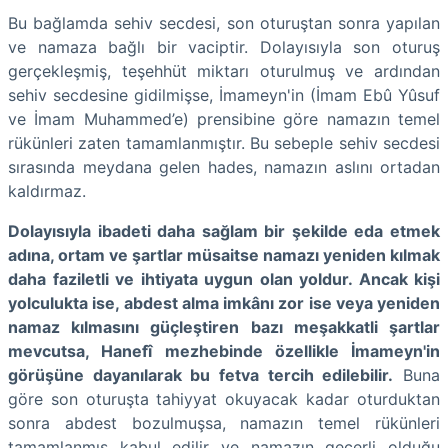
Bu bağlamda sehiv secdesi, son oturuştan sonra yapılan
ve namaza bağlı bir vaciptir. Dolayısıyla son oturuş
gerçekleşmiş, teşehhüt miktarı oturulmuş ve ardından
sehiv secdesine gidilmişse, İmameyn'in (İmam Ebû Yûsuf
ve İmam Muhammed’e) prensibine göre namazın temel
rükünleri zaten tamamlanmıştır. Bu sebeple sehiv secdesi
sırasında meydana gelen hades, namazın aslını ortadan
kaldırmaz.
Dolayısıyla ibadeti daha sağlam bir şekilde eda etmek
adına, ortam ve şartlar müsaitse namazı yeniden kılmak
daha faziletli ve ihtiyata uygun olan yoldur. Ancak kişi
yolculukta ise, abdest alma imkânı zor ise veya yeniden
namaz kılmasını güçleştiren bazı meşakkatli şartlar
mevcutsa, Hanefî mezhebinde özellikle İmameyn'in
görüşüne dayanılarak bu fetva tercih edilebilir.
Buna
göre son oturuşta tahiyyat okuyacak kadar oturduktan
sonra abdest bozulmuşsa, namazın temel rükünleri
tamamlanmış kabul edilir ve namazın geçerli olduğu