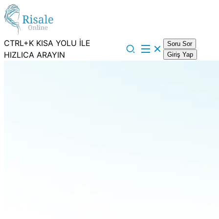
CTRL+K KISA YOLU İLE
Soru Sor
HIZLICA ARAYIN
Giriş Yap