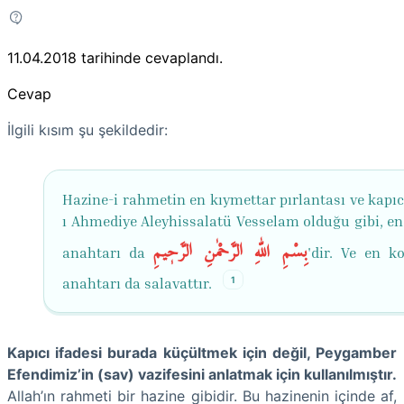
11.04.2018
tarihinde cevaplandı.
Cevap
İlgili kısım şu şekildedir:
Hazine-i rahmetin en kıymettar pırlantası ve kapıc
ı Ahmediye Aleyhissalatü Vesselam olduğu gibi, en 
بِسْمِ اللّٰهِ الرَّحْمٰنِ الرَّحٖیمِ
anahtarı da
'dir. Ve en ko
1
anahtarı da salavattır.
Kapıcı ifadesi burada küçültmek için değil, Peygamber
Efendimiz’in (sav) vazifesini anlatmak için kullanılmıştır.
Allah’ın rahmeti bir hazine gibidir. Bu hazinenin içinde af,