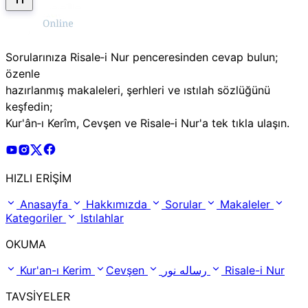
Sorularınıza Risale‑i Nur penceresinden cevap bulun;
özenle
hazırlanmış makaleleri, şerhleri ve ıstılah sözlüğünü
keşfedin;
Kur'ân‑ı Kerîm, Cevşen ve Risale‑i Nur'a tek tıkla ulaşın.
Risale Online Youtube Hesabı
Risale Online Instagram Hesabı
Risale Online X Hesabı
Risale Online Facebook Hesabı
HIZLI ERİŞİM
Anasayfa
Hakkımızda
Sorular
Makaleler
Kategoriler
Istılahlar
OKUMA
Kur'an-ı Kerim
Cevşen
رساله نور
Risale-i Nur
TAVSİYELER