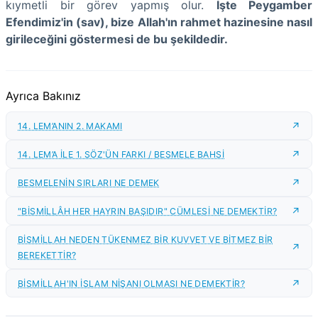
kıymetli bir görev yapmış olur.
İşte Peygamber
Efendimiz'in (sav), bize Allah'ın rahmet hazinesine nasıl
girileceğini göstermesi de bu şekildedir.
Ayrıca Bakınız
14. LEM’ANIN 2. MAKAMI
14. LEM’A İLE 1. SÖZ'ÜN FARKI / BESMELE BAHSİ
BESMELENİN SIRLARI NE DEMEK
"BİSMİLLÂH HER HAYRIN BAŞIDIR" CÜMLESİ NE DEMEKTİR?
BİSMİLLAH NEDEN TÜKENMEZ BİR KUVVET VE BİTMEZ BİR
BEREKETTİR?
BİSMİLLAH'IN İSLAM NİŞANI OLMASI NE DEMEKTİR?