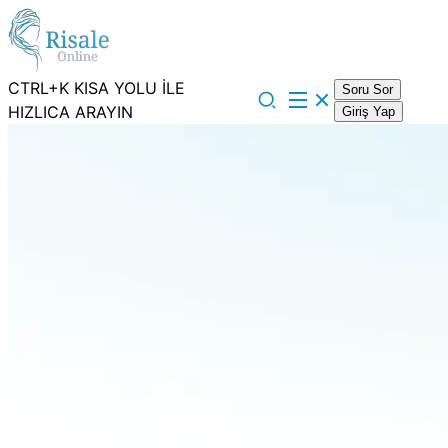
CTRL+K KISA YOLU İLE
Soru Sor
HIZLICA ARAYIN
Giriş Yap