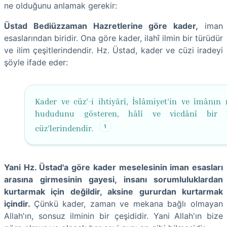
ne olduğunu anlamak gerekir:
Üstad Bediüzzaman Hazretlerine göre kader,
iman
esaslarından biridir. Ona göre kader, ilahî ilmin bir türüdür
ve ilim çeşitlerindendir. Hz. Üstad, kader ve cüzi iradeyi
şöyle ifade eder:
Kader ve cüz’-i ihtiyârî, İslâmiyet’in ve îmânın 
hududunu gösteren, hâlî ve vicdânî bir 
1
cüz’lerindendir.
Yani Hz. Üstad'a göre kader meselesinin iman esasları
arasına girmesinin gayesi, insanı sorumluluklardan
kurtarmak için değildir, aksine gururdan kurtarmak
içindir.
Çünkü kader, zaman ve mekana bağlı olmayan
Allah'ın, sonsuz ilminin bir çeşididir. Yani Allah'ın bize