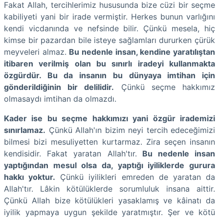
Fakat Allah, tercihlerimiz hususunda bize cüzi bir seçme
kabiliyeti yani bir irade vermiştir. Herkes bunun varlığını
kendi vicdanında ve nefsinde bilir. Çünkü mesela, hiç
kimse bir pazardan bile isteye sağlamları dururken çürük
meyveleri almaz.
Bu nedenle insan, kendine yaratılıştan
itibaren verilmiş olan bu sınırlı iradeyi kullanmakta
özgürdür. Bu da insanın bu dünyaya imtihan için
gönderildiğinin bir delilidir.
Çünkü seçme hakkımız
olmasaydı imtihan da olmazdı.
Kader ise bu seçme hakkımızı yani özgür irademizi
sınırlamaz.
Çünkü Allah'ın bizim neyi tercih edeceğimizi
bilmesi bizi mesuliyetten kurtarmaz. Zira seçen insanın
kendisidir. Fakat yaratan Allah'tır.
Bu nedenle insan
yaptığından mesul olsa da, yaptığı iyiliklerde gurura
hakkı yoktur.
Çünkü iyilikleri emreden de yaratan da
Allah'tır. Lâkin kötülüklerde sorumluluk insana aittir.
Çünkü Allah bize kötülükleri yasaklamış ve kâinatı da
iyilik yapmaya uygun şekilde yaratmıştır. Şer ve kötü