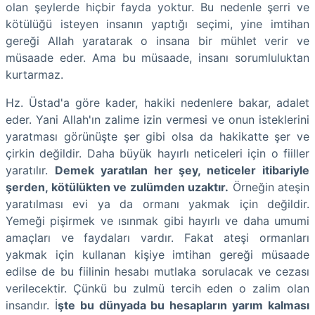
olan şeylerde hiçbir fayda yoktur. Bu nedenle şerri ve
kötülüğü isteyen insanın yaptığı seçimi, yine imtihan
gereği Allah yaratarak o insana bir mühlet verir ve
müsaade eder. Ama bu müsaade, insanı sorumluluktan
kurtarmaz.
Hz. Üstad'a göre kader, hakiki nedenlere bakar, adalet
eder. Yani Allah'ın zalime izin vermesi ve onun isteklerini
yaratması görünüşte şer gibi olsa da hakikatte şer ve
çirkin değildir. Daha büyük hayırlı neticeleri için o fiiller
yaratılır.
Demek yaratılan her şey, neticeler itibariyle
şerden, kötülükten ve zulümden uzaktır.
Örneğin ateşin
yaratılması evi ya da ormanı yakmak için değildir.
Yemeği pişirmek ve ısınmak gibi hayırlı ve daha umumi
amaçları ve faydaları vardır. Fakat ateşi ormanları
yakmak için kullanan kişiye imtihan gereği müsaade
edilse de bu fiilinin hesabı mutlaka sorulacak ve cezası
verilecektir. Çünkü bu zulmü tercih eden o zalim olan
insandır. İ
şte bu dünyada bu hesapların yarım kalması