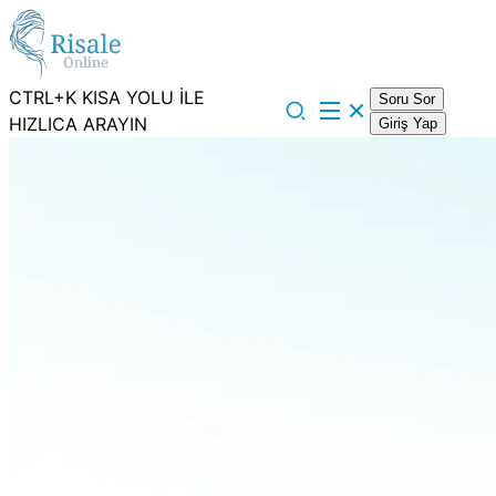
CTRL+K KISA YOLU İLE
Soru Sor
HIZLICA ARAYIN
Giriş Yap