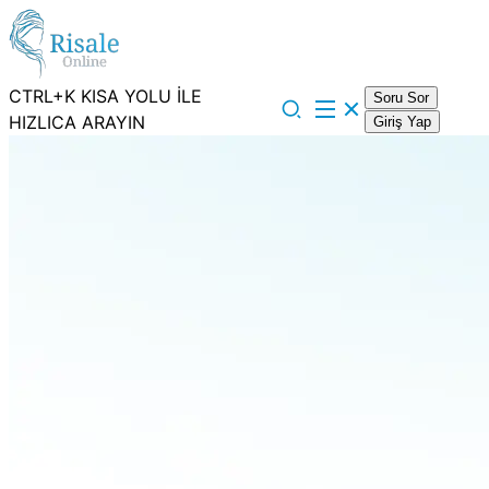
CTRL+K KISA YOLU İLE
Soru Sor
HIZLICA ARAYIN
Giriş Yap