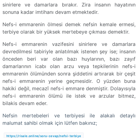
sinirlere ve damarlara bırakır. Zira
insanın hayatının
sonuna kadar imtihanı devam etmektedir.
Nefs-i emmarenin ölmesi demek nefsin kemale ermesi,
terbiye olarak bir yüksek mertebeye çıkması demektir.
Nefs-i emmarenin vazifesini sinirlere ve damarlara
devredilmesi
tabiriyle anlatılmak istenen şey ise; insanın
önceden beri var olan bazı huylarının, bazı zayıf
damarlarının icabı olan arzu veya tepkilerinin nefs-i
emmarenin ölümünden sonra şiddetini artırarak bir çeşit
nefs-i emmarenin yerine geçmesidir. O yüzden buna
hakiki değil, mecazî nefs-i emmare denmiştir. Dolayısıyla
nefs-i emmarenin ölümü ile istek ve arzular bitmez,
bilakis devam eder.
Nefsin mertebeleri ve terbiyesi ile alakalı detaylı
malumat sahibi olmak için lütfen bakınız;
https://risale.online/soru-cevap/nefsi-terbiye