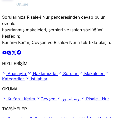
Sorularınıza Risale‑i Nur penceresinden cevap bulun;
özenle
hazırlanmış makaleleri, şerhleri ve ıstılah sözlüğünü
keşfedin;
Kur'ân‑ı Kerîm, Cevşen ve Risale‑i Nur'a tek tıkla ulaşın.
Risale Online Youtube Hesabı
Risale Online Instagram Hesabı
Risale Online X Hesabı
Risale Online Facebook Hesabı
HIZLI ERİŞİM
Anasayfa
Hakkımızda
Sorular
Makaleler
Kategoriler
Istılahlar
OKUMA
Kur'an-ı Kerim
Cevşen
رساله نور
Risale-i Nur
TAVSİYELER