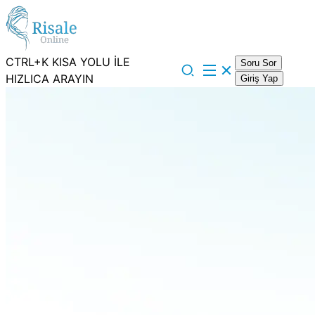
CTRL+K KISA YOLU İLE
Soru Sor
HIZLICA ARAYIN
Giriş Yap