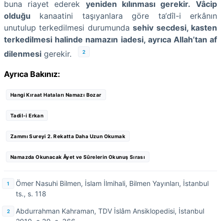
buna riayet ederek
yeniden kılınması gerekir.
Vâcip
olduğu
kanaatini taşıyanlara göre ta‘dîl-i erkânın
unutulup terkedilmesi durumunda
sehiv secdesi, kasten
terkedilmesi halinde namazın iadesi, ayrıca Allah’tan af
2
dilenmesi
gerekir.
Ayrıca Bakınız:
Hangi Kıraat Hataları Namazı Bozar
Tadil-i Erkan
Zammı Sureyi 2. Rekatta Daha Uzun Okumak
Namazda Okunacak Âyet ve Sûrelerin Okunuş Sırası
Ömer Nasuhi Bilmen, İslam İlmihali, Bilmen Yayınları, İstanbul
ts., s. 11
8
Abdurrahman Kahraman, TDV İslâm Ansiklopedisi, İstanbul