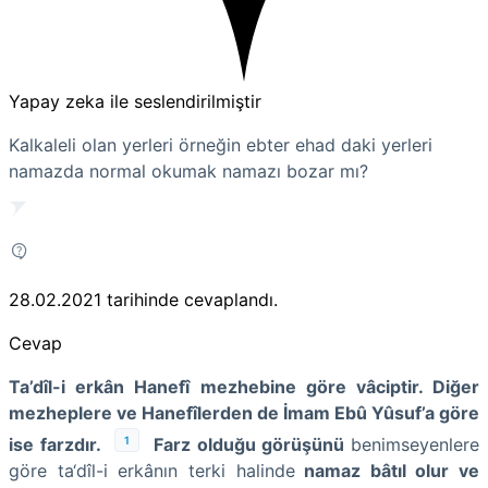
Yapay zeka ile seslendirilmiştir
Kalkaleli olan yerleri örneğin ebter ehad daki yerleri
namazda normal okumak namazı bozar mı?
28.02.2021
tarihinde cevaplandı.
Cevap
Ta’dîl-i erkân Hanefî mezhebine göre vâciptir. Diğer
mezheplere ve Hanefîlerden de İmam Ebû Yûsuf’a göre
1
ise farzdır.
Farz olduğu görüşünü
benimseyenlere
göre ta‘dîl-i erkânın terki halinde
namaz bâtıl olur ve