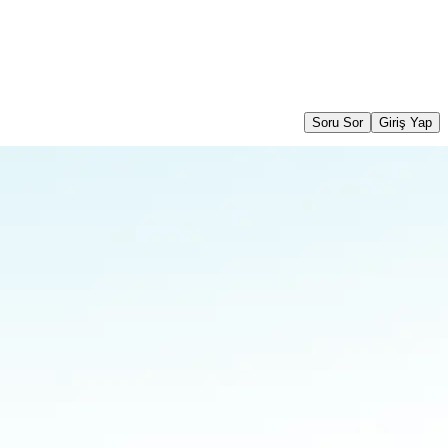
Soru Sor
Giriş Yap