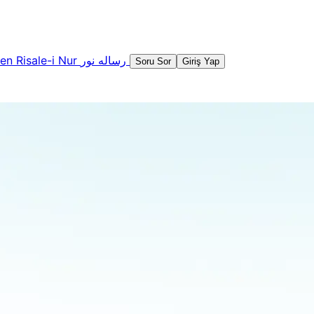
şen
Risale-i Nur
رساله نور
Soru Sor
Giriş Yap