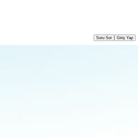
Soru Sor
Giriş Yap