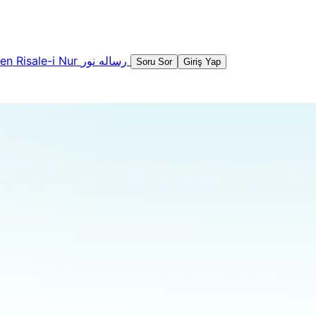
şen
Risale-i Nur
رساله نور
Soru Sor
Giriş Yap