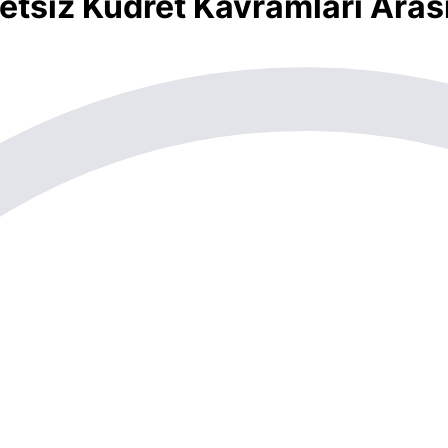
yetsiz Kudret Kavramları Aras