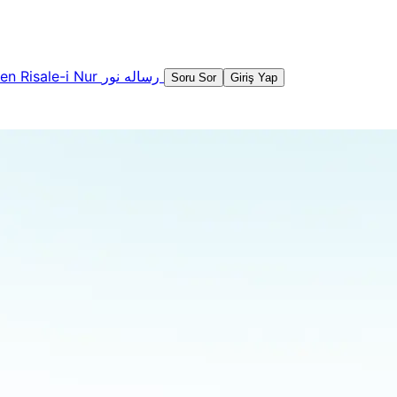
şen
Risale-i Nur
رساله نور
Soru Sor
Giriş Yap