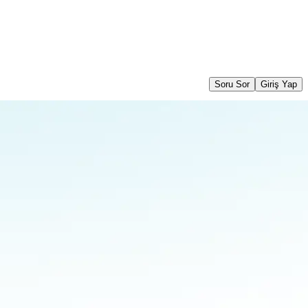
Soru Sor
Giriş Yap