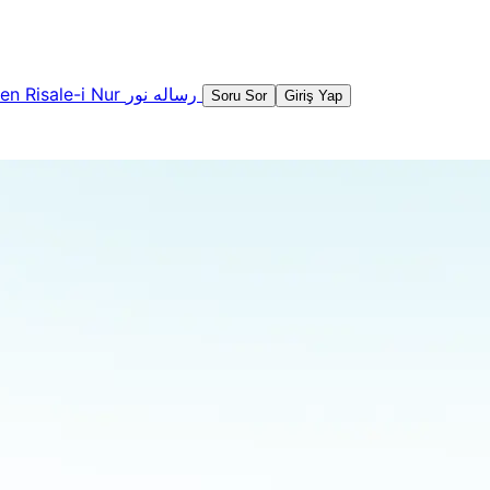
şen
Risale-i Nur
رساله نور
Soru Sor
Giriş Yap