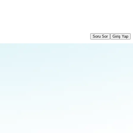
Soru Sor
Giriş Yap