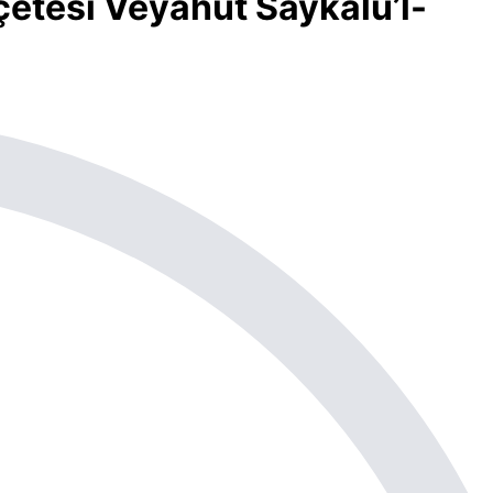
eçetesi Veyahut Saykalü’l-