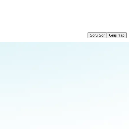
Soru Sor
Giriş Yap