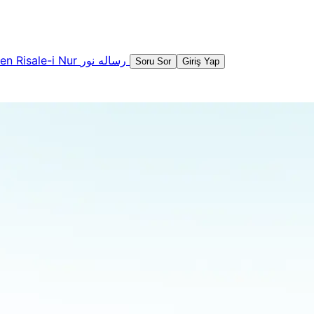
şen
Risale-i Nur
رساله نور
Soru Sor
Giriş Yap