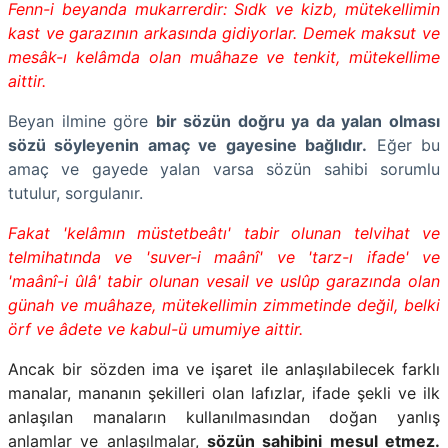
Fenn-i beyanda mukarrerdir: Sıdk ve kizb, mütekellimin
kast ve garazının arkasında gidiyorlar. Demek maksut ve
mesâk-ı kelâmda olan muâhaze ve tenkit, mütekellime
aittir.
Beyan ilmine göre
bir sözün doğru ya da yalan olması
sözü söyleyenin amaç ve gayesine bağlıdır.
Eğer bu
amaç ve gayede yalan varsa sözün sahibi sorumlu
tutulur, sorgulanır.
Fakat 'kelâmın müstetbeâtı' tabir olunan telvihat ve
telmihatında ve 'suver-i maânî' ve 'tarz-ı ifade' ve
'maânî-i ûlâ' tabir olunan vesail ve uslûp garazında olan
günah ve muâhaze, mütekellimin zimmetinde değil, belki
örf ve âdete ve kabul-ü umumiye aittir.
Ancak bir sözden ima ve işaret ile anlaşılabilecek farklı
manalar, mananın şekilleri olan lafızlar, ifade şekli ve ilk
anlaşılan manaların kullanılmasından doğan yanlış
anlamlar ve anlaşılmalar,
sözün sahibini mesul etmez.