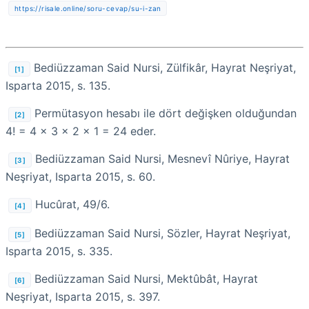
https://risale.online/soru-cevap/su-i-zan
Bediüzzaman Said Nursi, Zülfikâr, Hayrat Neşriyat,
[1]
Isparta 2015, s. 135.
Permütasyon hesabı ile dört değişken olduğundan
[2]
4! = 4 x 3 x 2 x 1 = 24 eder.
Bediüzzaman Said Nursi, Mesnevî Nûriye, Hayrat
[3]
Neşriyat, Isparta 2015, s. 60.
Hucûrat, 49/6.
[4]
Bediüzzaman Said Nursi, Sözler, Hayrat Neşriyat,
[5]
Isparta 2015, s. 335.
Bediüzzaman Said Nursi, Mektûbât, Hayrat
[6]
Neşriyat, Isparta 2015, s. 397.