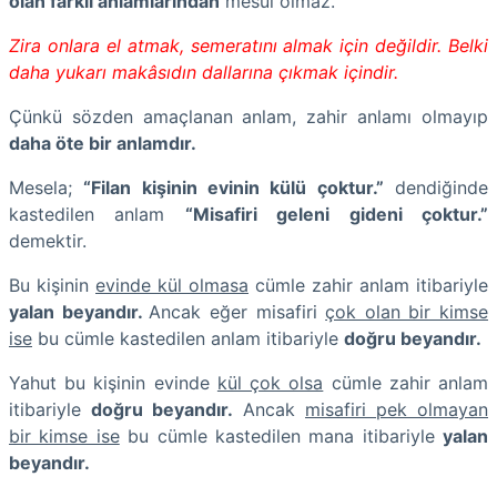
olan farklı anlamlarından
mesul olmaz.
Zira onlara el atmak, semeratını almak için değildir. Belki
daha yukarı makâsıdın dallarına çıkmak içindir.
Çünkü sözden amaçlanan anlam, zahir anlamı olmayıp
daha öte bir anlamdır.
Mesela;
“Filan kişinin evinin külü çoktur.”
dendiğinde
kastedilen anlam
“Misafiri geleni gideni çoktur.”
demektir.
Bu kişinin
evinde kül olmasa
cümle zahir anlam itibariyle
yalan beyandır.
Ancak eğer misafiri
çok olan bir kimse
ise
bu cümle kastedilen anlam itibariyle
doğru beyandır.
Yahut bu kişinin evinde
kül çok olsa
cümle zahir anlam
itibariyle
doğru beyandır.
Ancak
misafiri pek olmayan
bir kimse ise
bu cümle kastedilen mana itibariyle
yalan
beyandır.