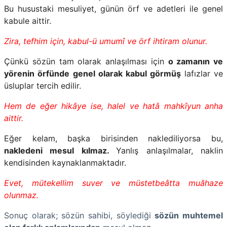
Bu husustaki mesuliyet, günün örf ve adetleri ile genel
kabule aittir.
Zira, tefhim için, kabul-ü umumî ve örf ihtiram olunur.
Çünkü sözün tam olarak anlaşılması için
o zamanın ve
yörenin örfünde genel olarak kabul görmüş
lafızlar ve
üsluplar tercih edilir.
Hem de eğer hikâye ise, halel ve hatâ mahkîyun anha
aittir.
Eğer kelam, başka birisinden naklediliyorsa bu,
nakledeni mesul kılmaz.
Yanlış anlaşılmalar, naklin
kendisinden kaynaklanmaktadır.
Evet, mütekellim suver ve müstetbeâtta muâhaze
olunmaz.
Sonuç olarak; sözün sahibi, söylediği
sözün muhtemel