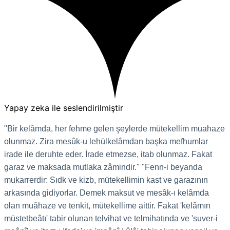
Yapay zeka ile seslendirilmiştir
"Bir kelâmda, her fehme gelen şeylerde mütekellim muahaze
olunmaz. Zira mesûk-u lehülkelâmdan başka mefhumlar
irade ile deruhte eder. İrade etmezse, itab olunmaz. Fakat
garaz ve maksada mutlaka zâmindir." "Fenn-i beyanda
mukarrerdir: Sıdk ve kizb, mütekellimin kast ve garazının
arkasında gidiyorlar. Demek maksut ve mesâk-ı kelâmda
olan muâhaze ve tenkit, mütekellime aittir. Fakat 'kelâmın
müstetbeâtı' tabir olunan telvihat ve telmihatında ve 'suver-i