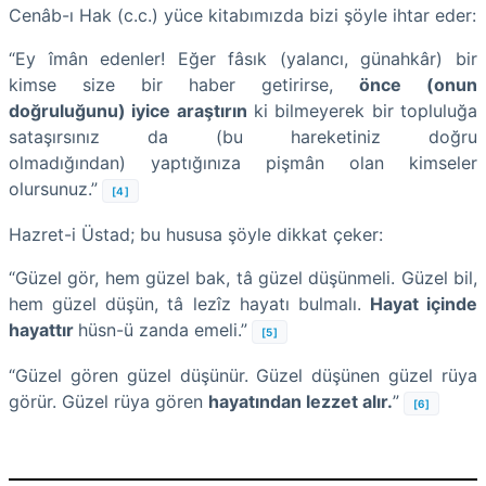
Cenâb-ı Hak (c.c.) yüce kitabımızda bizi şöyle ihtar eder:
“Ey îmân edenler! Eğer fâsık (yalancı, günahkâr) bir
kimse size bir haber getirirse,
önce (onun
doğruluğunu) iyice araştırın
ki bilmeyerek bir topluluğa
sataşırsınız da (bu hareketiniz doğru
olmadığından) yaptığınıza pişmân olan kimseler
olursunuz.”
[4]
Hazret-i Üstad; bu hususa şöyle dikkat çeker:
“Güzel gör, hem güzel bak, tâ güzel düşünmeli. Güzel bil,
hem güzel düşün, tâ lezîz hayatı bulmalı.
Hayat içinde
hayattır
hüsn-ü zanda emeli.”
[5]
“Güzel gören güzel düşünür. Güzel düşünen güzel rüya
görür. Güzel rüya gören
hayatından lezzet alır.
”
[6]