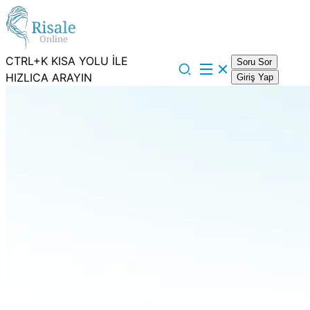
CTRL+K KISA YOLU İLE
Soru Sor
HIZLICA ARAYIN
Giriş Yap