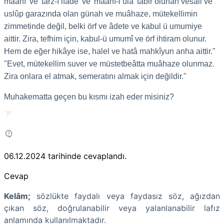
maânî' ve 'tarz-ı ifade' ve 'maânî-i ûlâ' tabir olunan vesail ve
uslûp garazında olan günah ve muâhaze, mütekellimin
zimmetinde değil, belki örf ve âdete ve kabul ü umumiye
aittir. Zira, tefhim için, kabul-ü umumî ve örf ihtiram olunur.
Hem de eğer hikâye ise, halel ve hatâ mahkîyun anha aittir."
"Evet, mütekellim suver ve müstetbeâtta muâhaze olunmaz.
Zira onlara el atmak, semeratını almak için değildir."
Muhakematta geçen bu kısmı izah eder misiniz?
06.12.2024
tarihinde cevaplandı.
Cevap
Kelâm;
sözlükte faydalı veya faydasız söz, ağızdan
çıkan söz, doğrulanabilir veya yalanlanabilir lafız
anlamında kullanılmaktadır.