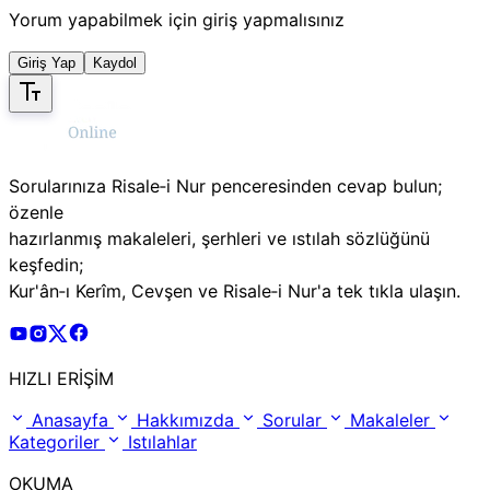
Yorum yapabilmek için giriş yapmalısınız
Giriş Yap
Kaydol
Sorularınıza Risale‑i Nur penceresinden cevap bulun;
özenle
hazırlanmış makaleleri, şerhleri ve ıstılah sözlüğünü
keşfedin;
Kur'ân‑ı Kerîm, Cevşen ve Risale‑i Nur'a tek tıkla ulaşın.
Risale Online Youtube Hesabı
Risale Online Instagram Hesabı
Risale Online X Hesabı
Risale Online Facebook Hesabı
HIZLI ERİŞİM
Anasayfa
Hakkımızda
Sorular
Makaleler
Kategoriler
Istılahlar
OKUMA