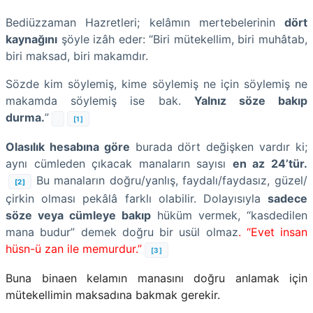
Bediüzzaman Hazretleri; kelâmın mertebelerinin
dört
kaynağını
şöyle izâh eder: “Biri mütekellim, biri muhâtab,
biri maksad, biri makamdır.
Sözde kim söylemiş, kime söylemiş ne için söylemiş ne
makamda söylemiş ise bak.
Yalnız söze bakıp
durma.
”
[1]
Olasılık hesabına göre
burada dört değişken vardır ki;
aynı cümleden çıkacak manaların sayısı
en az 24’tür.
Bu manaların doğru/yanlış, faydalı/faydasız, güzel/
[2]
çirkin olması pekâlâ farklı olabilir. Dolayısıyla
sadece
söze veya cümleye bakıp
hüküm vermek, “kasdedilen
mana budur” demek doğru bir usül olmaz
. “Evet insan
hüsn-ü zan ile memurdur.”
[3]
Buna binaen kelamın manasını doğru anlamak için
mütekellimin maksadına bakmak gerekir.