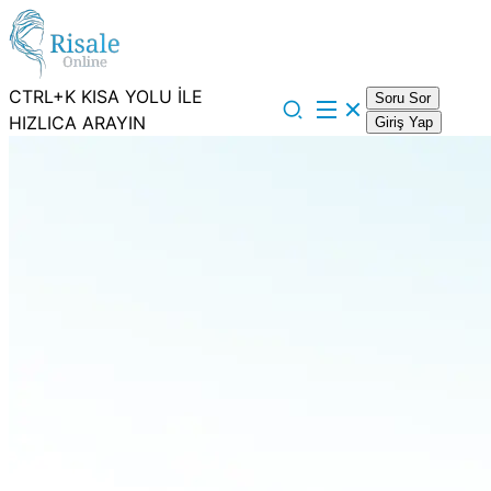
CTRL+K KISA YOLU İLE
Soru Sor
HIZLICA ARAYIN
Giriş Yap