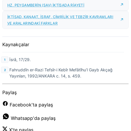
HZ. PEYGAMBERİN (SAV) İKTİSADA RİAYETİ
İKTİSAD, KANAAT, İSRAF, CİMRİLİK VE TEBZİR KAVRAMLARI
VE ARALARINDAKİ FARKLAR
Kaynakçalar
İsrâ, 17/29.
Fahruddîn er-Razi Tefsîr-i Kebîr Mefâtîhu’l Gayb Akçağ
Yayınları, 1992/ANKARA c. 14, s. 459.
Paylaş
Facebook'ta paylaş
Whatsapp'da paylaş
X'te paylaş