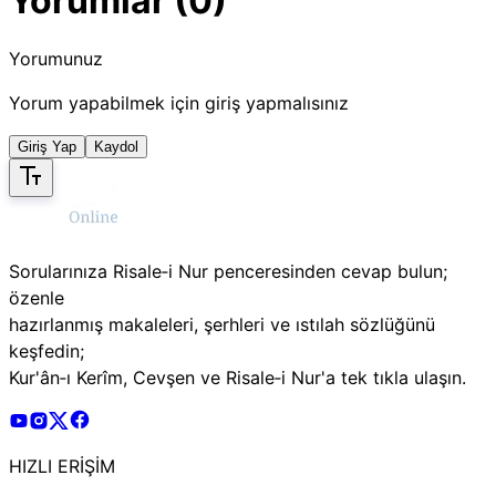
Yorumlar (0)
Yorumunuz
Yorum yapabilmek için giriş yapmalısınız
Giriş Yap
Kaydol
Sorularınıza Risale‑i Nur penceresinden cevap bulun;
özenle
hazırlanmış makaleleri, şerhleri ve ıstılah sözlüğünü
keşfedin;
Kur'ân‑ı Kerîm, Cevşen ve Risale‑i Nur'a tek tıkla ulaşın.
Risale Online Youtube Hesabı
Risale Online Instagram Hesabı
Risale Online X Hesabı
Risale Online Facebook Hesabı
HIZLI ERİŞİM