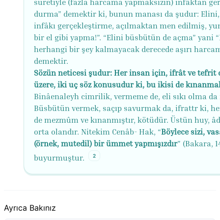
suretiyle (fazla harcama yapmaksızın) infâktan ger
durma” demektir ki, bunun manası da şudur: Elini,
infâkı gerçekleştirme, açılmaktan men edilmiş, y
bir el gibi yapma!”. “Elini büsbütün de açma” yani “
herhangi bir şey kalmayacak derecede aşırı harca
demektir.
Sözün neticesi şudur: Her insan için, ifrât ve tefri
üzere, iki uç söz konusudur ki, bu ikisi de kınanma
Binâenaleyh cimrilik, vermeme de, eli sıkı olma da i
Büsbütün vermek, saçıp savurmak da, ifrattr ki, her
de mezmûm ve kınanmıştır, kötüdür. Üstün huy, âd
orta olandır. Nitekim Cenâb- Hak, “
Böylece sizi, vas
(örnek, mutedil) bir ümmet yapmışızdır
" (Bakara, 1
2
buyurmuştur.
Ayrıca Bakınız