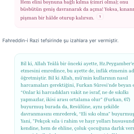
Hem elini boynuna bağlı kılma (cimri olma); onu
büsbütün geniş davranarak da açma! Yoksa, kınan
1
pişman bir hâlde oturup kalırsın.
Fahreddin-i Razi tefsirinde şu izahlara yer vermiştir.
Bil ki, Allah Teâlâ bir önceki ayette, Hz.Peygamber’
etmesini emredince, bu ayette de, infâk etmenin a
öğretmiştir. Bil ki Allah, mü’min kullarının nasıl
harcamaları gerektiğini, Furkan Sûresi’nde beyan 
“Onlar ki harcadıkları vakit ne israf, ne de sıkılkı
yapmazlar, ikisi arası ortalama olur" (Furkan, 67)
buyurmuş burada da, Resûlüne, aynı şekilde
davranmasını emrederek, “Eli sıkı olma” buyurmuş
Yani, "Pekçok sıla-i rahim ve hayr yolları hususun
kendine, hem de ehline, çoluk-çocuğuna darlık ve