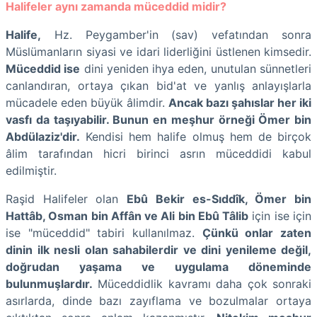
Halifeler aynı zamanda müceddid midir?
Halife,
Hz. Peygamber'in (sav) vefatından sonra
Müslümanların siyasi ve idari liderliğini üstlenen kimsedir.
Müceddid ise
dini yeniden ihya eden, unutulan sünnetleri
canlandıran, ortaya çıkan bid'at ve yanlış anlayışlarla
mücadele eden büyük âlimdir.
Ancak bazı şahıslar her iki
vasfı da taşıyabilir. Bunun en meşhur örneği Ömer bin
Abdülaziz'dir.
Kendisi hem halife olmuş hem de birçok
âlim tarafından hicri birinci asrın müceddidi kabul
edilmiştir.
Raşid Halifeler olan
Ebû Bekir es-Sıddîk, Ömer bin
Hattâb, Osman bin Affân ve Ali bin Ebû Tâlib
için ise için
ise "müceddid" tabiri kullanılmaz.
Çünkü onlar zaten
dinin ilk nesli olan sahabilerdir ve dini yenileme değil,
doğrudan yaşama ve uygulama döneminde
bulunmuşlardır.
Müceddidlik kavramı daha çok sonraki
asırlarda, dinde bazı zayıflama ve bozulmalar ortaya