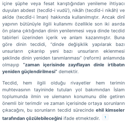
içine şüphe veya fesat karıştığından yenileme ihtiyacı
duyulan abdest (tecdîd-i vudû’), nikâh (tecdîd-i nikâh) ve
akîde (tecdîd-i îman) hakkında kullanılmıştır. Ancak dinî
yapının bütünüyle ilgili kullanımı özellikle son iki asırda
ön plana çıktığından dinin yenilenmesi veya dinde tecdid
tabirleri üzerinden içerik ve anlam kazanmıştır. Buna
göre dinin tecdidi, “dinde değişiklik yapılarak bazı
unsurların çıkarılıp yeni bazı unsurların eklenmesi
şeklinde dinin yeniden tanımlanması” (reform) anlamında
olmayıp
“zaman içerisinde zayıflayan dinle irtibatın
yeniden güçlendirilmesi”
demektir.
Tecdid, hem ilgili olduğu rivayetler hem terimin
muhtevasının tayininde tutulan yol bakımından İslam
toplumunda ilmin ve ulemanın konumunu dile getiren
önemli bir terimdir ve zaman içerisinde ortaya sorunların
çıkacağını, bu sorunların tecdid sürecinde
ehil kimseler
1
tarafından çözülebileceğini
ifade etmektedir.