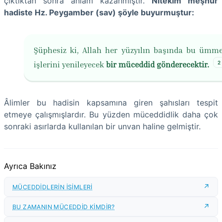
çıktıktan sonra anlam kazanmıştır.
Nitekim meşhur
hadiste Hz. Peygamber (sav) şöyle buyurmuştur:
Şüphesiz ki, Allah her yüzyılın başında bu ümme
2
işlerini yenileyecek
bir müceddid gönderecektir.
Âlimler bu hadisin kapsamına giren şahısları tespit
etmeye çalışmışlardır. Bu yüzden müceddidlik daha çok
sonraki asırlarda kullanılan bir unvan haline gelmiştir.
Ayrıca Bakınız
MÜCEDDİDLERİN İSİMLERİ
BU ZAMANIN MÜCEDDİD KİMDİR?