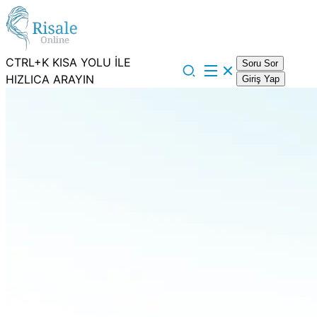
CTRL+K KISA YOLU İLE
Soru Sor
HIZLICA ARAYIN
Giriş Yap