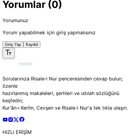
Yorumlar (0)
Yorumunuz
Yorum yapabilmek için giriş yapmalısınız
Giriş Yap
Kaydol
Sorularınıza Risale‑i Nur penceresinden cevap bulun;
özenle
hazırlanmış makaleleri, şerhleri ve ıstılah sözlüğünü
keşfedin;
Kur'ân‑ı Kerîm, Cevşen ve Risale‑i Nur'a tek tıkla ulaşın.
Risale Online Youtube Hesabı
Risale Online Instagram Hesabı
Risale Online X Hesabı
Risale Online Facebook Hesabı
HIZLI ERİŞİM