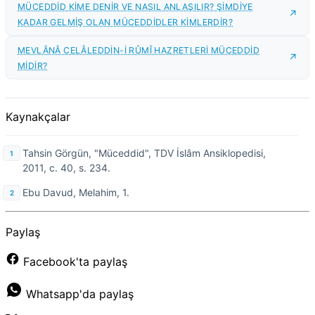
MÜCEDDİD KİME DENİR VE NASIL ANLAŞILIR? ŞİMDİYE
KADAR GELMİŞ OLAN MÜCEDDİDLER KİMLERDİR?
MEVLÂNÂ CELÂLEDDİN-İ RÛMÎ HAZRETLERİ MÜCEDDİD
MİDİR?
Kaynakçalar
Tahsin Görgün, "Müceddid", TDV İslâm Ansiklopedisi,
2011, c. 40, s. 234.
Ebu Davud, Melahim, 1.
Paylaş
Facebook'ta paylaş
Whatsapp'da paylaş