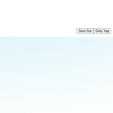
Soru Sor
Giriş Yap