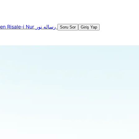
şen
Risale-i Nur
رساله نور
Soru Sor
Giriş Yap