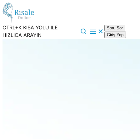
CTRL+K KISA YOLU İLE
Soru Sor
HIZLICA ARAYIN
Giriş Yap