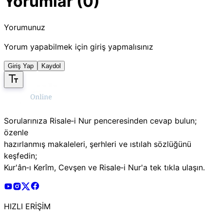
Yorumlar (0)
Yorumunuz
Yorum yapabilmek için giriş yapmalısınız
Giriş Yap
Kaydol
Sorularınıza Risale‑i Nur penceresinden cevap bulun;
özenle
hazırlanmış makaleleri, şerhleri ve ıstılah sözlüğünü
keşfedin;
Kur'ân‑ı Kerîm, Cevşen ve Risale‑i Nur'a tek tıkla ulaşın.
Risale Online Youtube Hesabı
Risale Online Instagram Hesabı
Risale Online X Hesabı
Risale Online Facebook Hesabı
HIZLI ERİŞİM