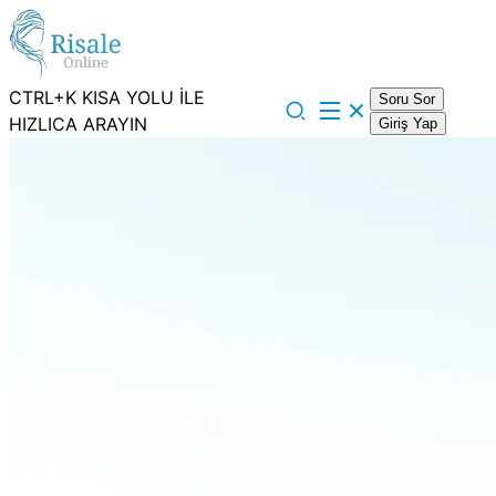
CTRL+K KISA YOLU İLE
Soru Sor
HIZLICA ARAYIN
Giriş Yap