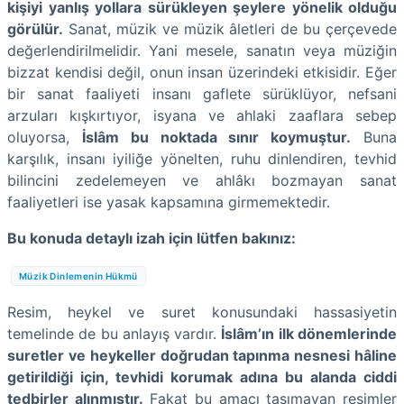
kişiyi yanlış yollara sürükleyen şeylere yönelik olduğu
görülür.
Sanat, müzik ve müzik âletleri de bu çerçevede
değerlendirilmelidir. Yani mesele, sanatın veya müziğin
bizzat kendisi değil, onun insan üzerindeki etkisidir. Eğer
bir sanat faaliyeti insanı gaflete sürüklüyor, nefsani
arzuları kışkırtıyor, isyana ve ahlaki zaaflara sebep
oluyorsa,
İslâm bu noktada sınır koymuştur.
Buna
karşılık, insanı iyiliğe yönelten, ruhu dinlendiren, tevhid
bilincini zedelemeyen ve ahlâkı bozmayan sanat
faaliyetleri ise yasak kapsamına girmemektedir.
Bu konuda detaylı izah için lütfen bakınız:
Müzik Dinlemenin Hükmü
Resim, heykel ve suret konusundaki hassasiyetin
temelinde de bu anlayış vardır.
İslâm’ın ilk dönemlerinde
suretler ve heykeller doğrudan tapınma nesnesi hâline
getirildiği için, tevhidi korumak adına bu alanda ciddi
tedbirler alınmıştır.
Fakat bu amacı taşımayan resimler