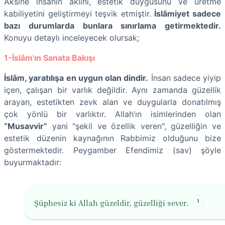
Aksine insanın aklını, estetik duygusunu ve üretme
kabiliyetini geliştirmeyi teşvik etmiştir.
İslâmiyet sadece
bazı durumlarda bunlara sınırlama getirmektedir.
Konuyu detaylı inceleyecek olursak;
1-İslâm'ın Sanata Bakışı
İslâm, yaratılışa en uygun olan dindir.
İnsan sadece yiyip
içen, çalışan bir varlık değildir. Aynı zamanda güzellik
arayan, estetikten zevk alan ve duygularla donatılmış
çok yönlü bir varlıktır. Allah’ın isimlerinden olan
“Musavvir”
yani "şekil ve özellik veren", güzelliğin ve
estetik düzenin kaynağının Rabbimiz olduğunu bize
göstermektedir. Peygamber Efendimiz (sav) şöyle
buyurmaktadır:
1
Şüphesiz ki Allah güzeldir, güzelliği sever.