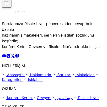
Sorularınıza Risale‑i Nur penceresinden cevap bulun;
özenle
hazırlanmış makaleleri, şerhleri ve ıstılah sözlüğünü
keşfedin;
Kur'ân‑ı Kerîm, Cevşen ve Risale‑i Nur'a tek tıkla ulaşın.
Risale Online Youtube Hesabı
Risale Online Instagram Hesabı
Risale Online X Hesabı
Risale Online Facebook Hesabı
HIZLI ERİŞİM
Anasayfa
Hakkımızda
Sorular
Makaleler
Kategoriler
Istılahlar
OKUMA
Kur'an-ı Kerim
Cevşen
رساله نور
Risale-i Nur
TAVSİYELER