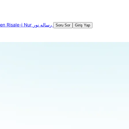
şen
Risale-i Nur
رساله نور
Soru Sor
Giriş Yap