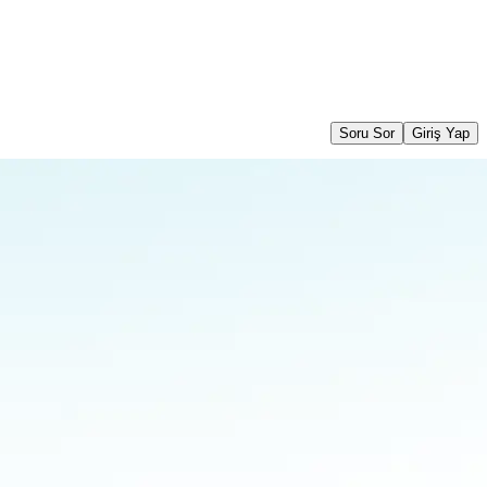
Soru Sor
Giriş Yap