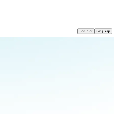
Soru Sor
Giriş Yap