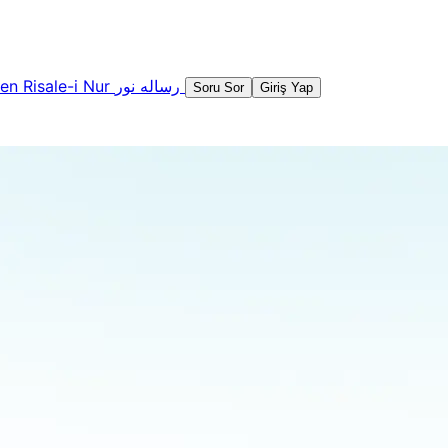
şen
Risale-i Nur
رساله نور
Soru Sor
Giriş Yap