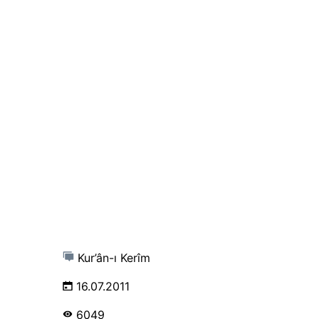
Kur’ân-ı Kerîm
16.07.2011
6049