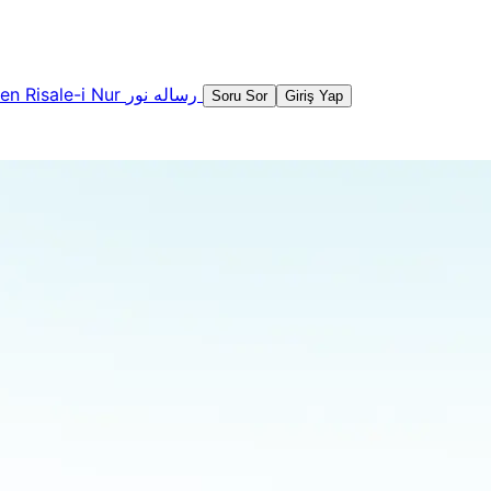
şen
Risale-i Nur
رساله نور
Soru Sor
Giriş Yap