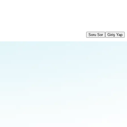
Soru Sor
Giriş Yap