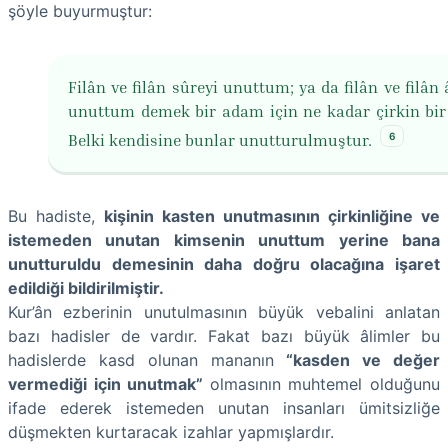
şöyle buyurmuştur:
Filân ve filân sûreyi unuttum; ya da filân ve filân 
unuttum demek bir adam için ne kadar çirkin bir 
6
Belki kendisine bunlar unutturulmuştur.
Bu hadiste,
kişinin kasten unutmasının çirkinliğine ve
istemeden unutan kimsenin unuttum yerine bana
unutturuldu demesinin daha doğru olacağına işaret
edildiği bildirilmiştir.
Kur’ân ezberinin unutulmasının büyük vebalini anlatan
bazı hadisler de vardır. Fakat bazı büyük âlimler bu
hadislerde kasd olunan mananın
“kasden ve değer
vermediği için unutmak”
olmasının muhtemel olduğunu
ifade ederek istemeden unutan insanları ümitsizliğe
düşmekten kurtaracak izahlar yapmışlardır.