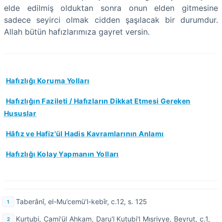
elde edilmiş olduktan sonra onun elden gitmesine
sadece seyirci olmak cidden şaşılacak bir durumdur.
Allah bütün hafızlarımıza gayret versin.
Hafızlığı Koruma Yolları
Hafızlığın Fazileti / Hafızların Dikkat Etmesi Gereken
Hususlar
Hâfız ve Hafiz'ül Hadis Kavramlarının Anlamı
Hafızlığı Kolay Yapmanın Yolları
Taberânî, el-Mu’cemü’l-kebîr, c.12, s. 125
Kurtubi, Cami'ül Ahkam, Daru'l Kutubi'l Mısriyye, Beyrut, c.1,