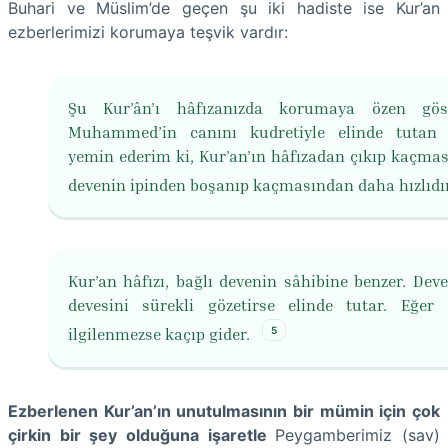
Buhari ve Müslim’de geçen şu iki hadiste ise Kur’an
ezberlerimizi korumaya teşvik vardır:
Şu Kur’ân’ı hâfızanızda korumaya özen göste
Muhammed’in canını kudretiyle elinde tutan 
yemin ederim ki, Kur’an’ın hâfızadan çıkıp kaçması
devenin ipinden boşanıp kaçmasından daha hızlıdı
Kur’an hâfızı, bağlı devenin sâhibine benzer. Deve
devesini sürekli gözetirse elinde tutar. Eğer
5
ilgilenmezse kaçıp gider.
Ezberlenen Kur’an’ın unutulmasının bir mümin için çok
çirkin bir şey olduğuna işaretle
Peygamberimiz (sav)