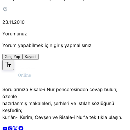
23.11.2010
Yorumunuz
Yorum yapabilmek için giriş yapmalısınız
Giriş Yap
Kaydol
Sorularınıza Risale‑i Nur penceresinden cevap bulun;
özenle
hazırlanmış makaleleri, şerhleri ve ıstılah sözlüğünü
keşfedin;
Kur'ân‑ı Kerîm, Cevşen ve Risale‑i Nur'a tek tıkla ulaşın.
Risale Online Youtube Hesabı
Risale Online Instagram Hesabı
Risale Online X Hesabı
Risale Online Facebook Hesabı