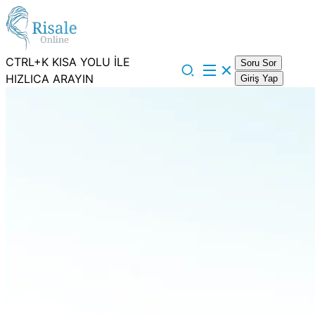
CTRL+K KISA YOLU İLE
Soru Sor
HIZLICA ARAYIN
Giriş Yap