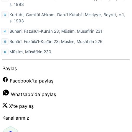
s. 1993
Kurtubi, Cami'ül Ahkam, Daru'l Kutubi'l Mısriyye, Beyrut, c.1,
s. 1993
Buhârî, Fazâilü’l-Kur’ân 23; Müslim, Müsâfirîn 231
Buhârî, Fezâilü’l-Kur’ân 23; Müslim, Müsâfirîn 226
Müslim, Müsâfirîn 230
Paylaş
Facebook'ta paylaş
Whatsapp'da paylaş
X'te paylaş
Kanallarımız