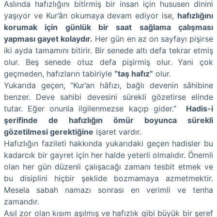
Aslında hafızlığını bitirmiş bir insan için hususen dinini
yaşıyor ve Kur’ân okumaya devam ediyor ise,
hafızlığını
korumak için günlük bir saat sağlama çalışması
yapması gayet kolaydır.
Her gün en az on sayfayı pişirse
iki ayda tamamını bitirir. Bir senede altı defa tekrar etmiş
olur. Beş senede otuz defa pişirmiş olur. Yani çok
geçmeden, hafızların tabiriyle
“taş hafız”
olur.
Yukarıda geçen, “Kur’an hâfızı, bağlı devenin sâhibine
benzer. Deve sahibi devesini sürekli gözetirse elinde
tutar. Eğer onunla ilgilenmezse kaçıp gider.”
Hadis-i
şerifinde de hafızlığın ömür boyunca sürekli
gözetilmesi gerektiğine
işaret vardır.
Hafızlığın fazileti hakkında yukarıdaki geçen hadisler bu
kadarcık bir gayret için her halde yeterli olmalıdır. Önemli
olan her gün düzenli çalışacağı zamanı tesbit etmek ve
bu disiplini hiçbir şeklide bozmamaya azmetmektir.
Mesela sabah namazı sonrası en verimli ve tenha
zamandır.
Asıl zor olan kısım aşılmış ve hafızlık gibi büyük bir şeref