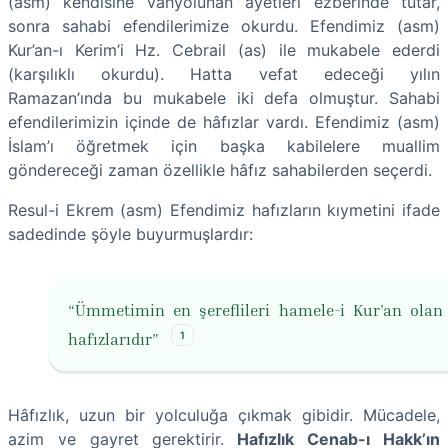
(asm) kendisine vahyolunan ayetleri ezberinde tutar,
sonra sahabi efendilerimize okurdu. Efendimiz (asm)
Kur’an-ı Kerim’i Hz. Cebrail (as) ile mukabele ederdi
(karşılıklı okurdu). Hatta vefat edeceği yılın
Ramazan’ında bu mukabele iki defa olmuştur. Sahabi
efendilerimizin içinde de hâfızlar vardı. Efendimiz (asm)
İslam’ı öğretmek için başka kabilelere muallim
göndereceği zaman özellikle hâfız sahabilerden seçerdi.
Resul-i Ekrem (asm) Efendimiz hafızların kıymetini ifade
sadedinde şöyle buyurmuşlardır:
“Ümmetimin en şereflileri hamele-i Kur’an olan
1
hafızlarıdır”
Hâfızlık, uzun bir yolculuğa çıkmak gibidir. Mücadele,
azim ve gayret gerektirir.
Hafızlık Cenab-ı Hakk’ın