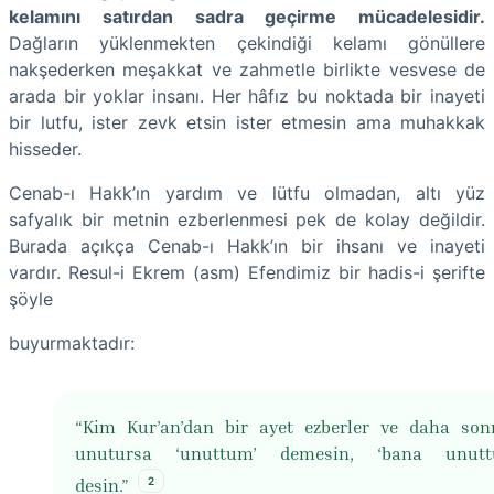
kelamını satırdan sadra geçirme mücadelesidir.
Dağların yüklenmekten çekindiği kelamı gönüllere
nakşederken meşakkat ve zahmetle birlikte vesvese de
arada bir yoklar insanı. Her hâfız bu noktada bir inayeti
bir lutfu, ister zevk etsin ister etmesin ama muhakkak
hisseder.
Cenab-ı Hakk’ın yardım ve lütfu olmadan, altı yüz
safyalık bir metnin ezberlenmesi pek de kolay değildir.
Burada açıkça Cenab-ı Hakk’ın bir ihsanı ve inayeti
vardır. Resul-i Ekrem (asm) Efendimiz bir hadis-i şerifte
şöyle
buyurmaktadır:
“Kim Kur’an’dan bir ayet ezberler ve daha so
unutursa ‘unuttum’ demesin, ‘bana unuttu
2
desin.”