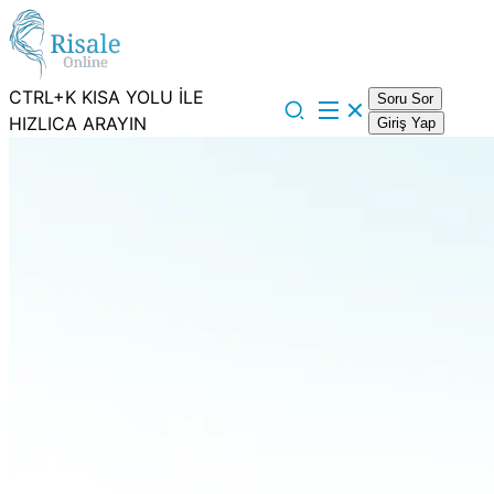
CTRL+K KISA YOLU İLE
Soru Sor
HIZLICA ARAYIN
Giriş Yap