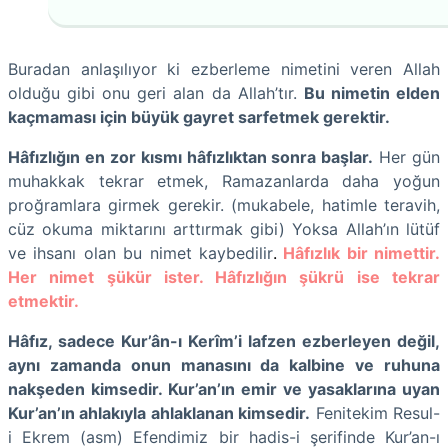
Buradan anlaşılıyor ki ezberleme nimetini veren Allah
olduğu gibi onu geri alan da Allah’tır.
Bu nimetin elden
kaçmaması için büyük gayret sarfetmek gerektir.
Hâfızlığın en zor kısmı hâfızlıktan sonra başlar.
Her gün
muhakkak tekrar etmek, Ramazanlarda daha yoğun
proğramlara girmek gerekir. (mukabele, hatimle teravih,
cüz okuma miktarını arttırmak gibi) Yoksa Allah’ın lütüf
ve ihsanı olan bu nimet kaybedilir
.
Hâfızlık bir nimettir.
Her nimet şükür ister. Hâfızlığın şükrü ise tekrar
etmektir.
Hâfız, sadece Kur’ân-ı Kerîm’i lafzen ezberleyen değil,
aynı zamanda onun manasını da kalbine ve ruhuna
nakşeden kimsedir. Kur’an’ın emir ve yasaklarına uyan
Kur’an’ın ahlakıyla ahlaklanan kimsedir.
Fenitekim Resul-
i Ekrem (asm) Efendimiz bir hadis-i şerifinde Kur’an-ı