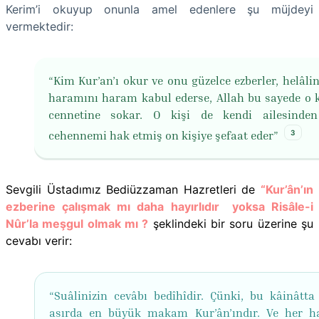
Kerim’i okuyup onunla amel edenlere şu müjdeyi
vermektedir:
“Kim Kur’an’ı okur ve onu güzelce ezberler, helâlin
haramını haram kabul ederse, Allah bu sayede o 
cennetine sokar. O kişi de kendi ailesinden
3
cehennemi hak etmiş on kişiye şefaat eder”
Sevgili Üstadımız Bediüzzaman Hazretleri de
“Kur’ân’ın
ezberine çalışmak mı daha hayırlıdır yoksa Risâle-i
Nûr’la meşgul olmak mı ?
şeklindeki bir soru üzerine şu
cevabı verir:
“Suâlinizin cevâbı bedîhîdir. Çünki, bu kâinâtta
asırda en büyük makam Kur’ân’ındır. Ve her ha