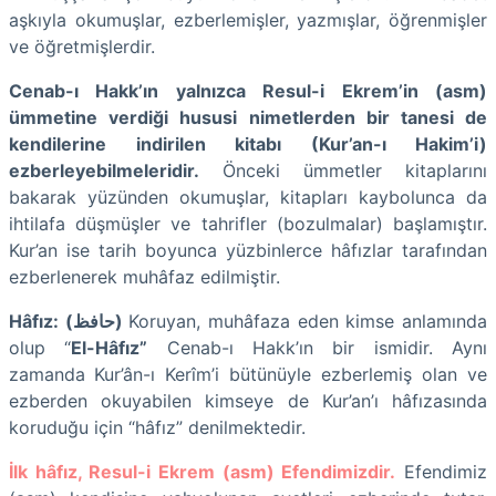
aşkıyla okumuşlar, ezberlemişler, yazmışlar, öğrenmişler
ve öğretmişlerdir.
Cenab-ı Hakk’ın yalnızca Resul-i Ekrem’in (asm)
ümmetine verdiği hususi nimetlerden bir tanesi de
kendilerine indirilen kitabı (Kur’an-ı Hakim’i)
ezberleyebilmeleridir.
Önceki ümmetler kitaplarını
bakarak yüzünden okumuşlar, kitapları kaybolunca da
ihtilafa düşmüşler ve tahrifler (bozulmalar) başlamıştır.
Kur’an ise tarih boyunca yüzbinlerce hâfızlar tarafından
ezberlenerek muhâfaz edilmiştir.
Hâfız: (ﺣﺎﻓﻆ)
Koruyan, muhâfaza eden kimse anlamında
olup “
El-Hâfız”
Cenab-ı Hakk’ın bir ismidir. Aynı
zamanda
Kur’ân-ı Kerîm’i bütünüyle ezberlemiş olan ve
ezberden okuyabilen kimseye de Kur’an’ı hâfızasında
koruduğu için “hâfız” denilmektedir.
İlk hâfız, Resul-i Ekrem (asm) Efendimizdir.
Efendimiz