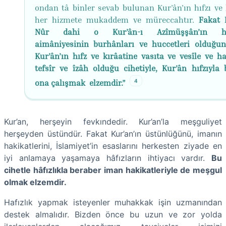
ondan tâ binler sevab bulunan Kur’ân’ın hıfzı ve k
her hizmete mukaddem ve müreccahtır.
Fakat R
Nûr dahi o Kur’ân-ı Azîmüşşân’ın ha
aimâniyesinin burhânları ve huccetleri olduğu
Kur’ân’ın hıfz ve kırâatine vasıta ve vesîle ve ha
tefsîr ve îzâh olduğu cihetiyle, Kur’ân hıfzıyla 
4
ona çalışmak elzemdir.”
Kur’an, herşeyin fevkındedir. Kur’an’la meşguliyet
herşeyden üstündür. Fakat Kur’an’ın üstünlüğünü, imanın
hakikatlerini, İslamiyet’in esaslarını herkesten ziyade en
iyi anlamaya yaşamaya hâfızların ihtiyacı vardır.
Bu
cihetle hâfızlıkla beraber iman hakikatleriyle de meşgul
olmak elzemdir.
Hafızlık yapmak isteyenler muhakkak işin uzmanından
destek almalıdır. Bizden önce bu uzun ve zor yolda