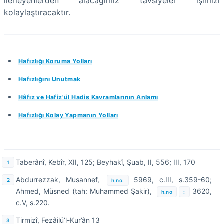
ilerleyenlerden alacağımız tavsiyeler işimizi
kolaylaştıracaktır.
Hafızlığı Koruma Yolları
Hafızlığını Unutmak
Hâfız ve Hafiz'ül Hadis Kavramlarının Anlamı
Hafızlığı Kolay Yapmanın Yolları
Taberânî, Kebîr, XII, 125; Beyhakî, Şuab, II, 556; III, 170
Abdurrezzak, Musannef,
5969, c.III, s.359-60;
h.no:
Ahmed, Müsned (tah: Muhammed Şakir),
3620,
h.no
:
c.V, s.220.
Tirmizî, Fezâilü’l-Kur’ân 13