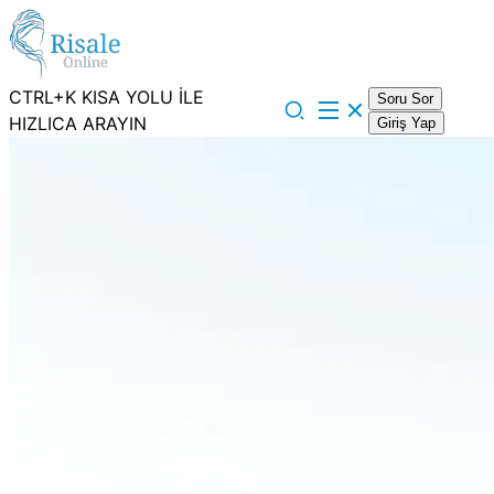
CTRL+K KISA YOLU İLE
Soru Sor
HIZLICA ARAYIN
Giriş Yap