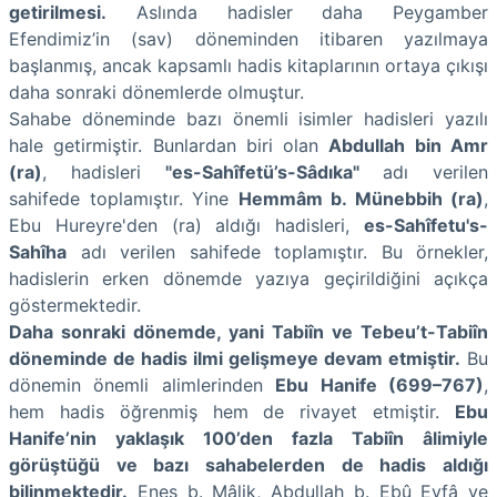
getirilmesi.
Aslında hadisler daha Peygamber
Efendimiz’in (sav) döneminden itibaren yazılmaya
başlanmış, ancak kapsamlı hadis kitaplarının ortaya çıkışı
daha sonraki dönemlerde olmuştur.
Sahabe döneminde bazı önemli isimler hadisleri yazılı
hale getirmiştir. Bunlardan biri olan
Abdullah bin Amr
(ra)
, hadisleri
"es-Sahîfetü’s-Sâdıka"
adı verilen
sahifede toplamıştır. Yine
Hemmâm b. Münebbih (ra)
,
Ebu Hureyre'den (ra) aldığı hadisleri,
es-Sahîfetu's-
Sahîha
adı verilen sahifede toplamıştır. Bu örnekler,
hadislerin erken dönemde yazıya geçirildiğini açıkça
göstermektedir.
Daha sonraki dönemde, yani Tabiîn ve Tebeu’t-Tabiîn
döneminde de hadis ilmi gelişmeye devam etmiştir.
Bu
dönemin önemli alimlerinden
Ebu Hanife (699–767)
,
hem hadis öğrenmiş hem de rivayet etmiştir.
Ebu
Hanife’nin yaklaşık 100’den fazla Tabiîn âlimiyle
görüştüğü ve bazı sahabelerden de hadis aldığı
bilinmektedir.
Enes b. Mâlik, Abdullah b. Ebû Evfâ ve