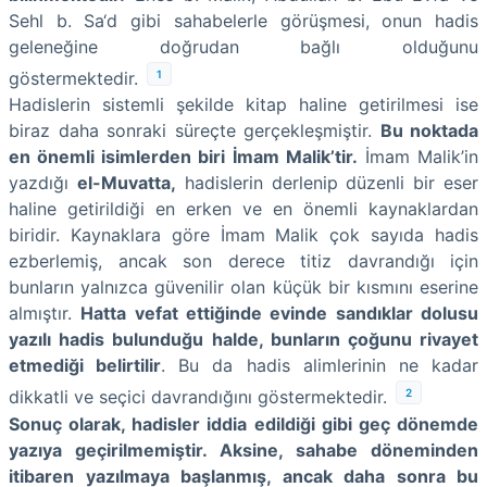
Sehl b. Sa‘d gibi sahabelerle görüşmesi, onun hadis
geleneğine doğrudan bağlı olduğunu
1
göstermektedir.
Hadislerin sistemli şekilde kitap haline getirilmesi ise
biraz daha sonraki süreçte gerçekleşmiştir.
Bu noktada
en önemli isimlerden biri İmam Malik’tir.
İmam Malik’in
yazdığı
el-Muvatta,
hadislerin derlenip düzenli bir eser
haline getirildiği en erken ve en önemli kaynaklardan
biridir. Kaynaklara göre İmam Malik çok sayıda hadis
ezberlemiş, ancak son derece titiz davrandığı için
bunların yalnızca güvenilir olan küçük bir kısmını eserine
almıştır.
Hatta vefat ettiğinde evinde sandıklar dolusu
yazılı hadis bulunduğu halde, bunların çoğunu rivayet
etmediği belirtilir
. Bu da hadis alimlerinin ne kadar
2
dikkatli ve seçici davrandığını göstermektedir.
Sonuç olarak, hadisler iddia edildiği gibi geç dönemde
yazıya geçirilmemiştir. Aksine, sahabe döneminden
itibaren yazılmaya başlanmış, ancak daha sonra bu