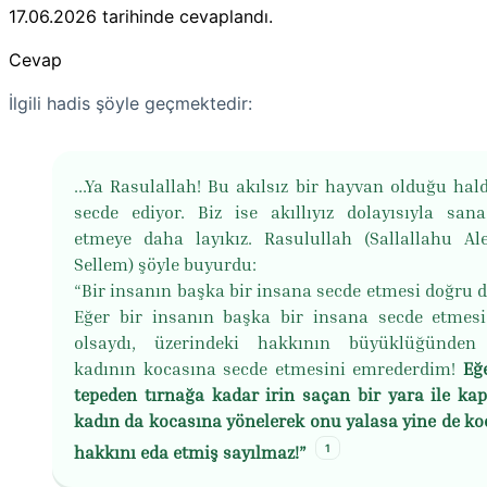
17.06.2026
tarihinde cevaplandı.
Cevap
İlgili hadis şöyle geçmektedir:
...Ya Rasulallah! Bu akılsız bir hayvan olduğu hal
secde ediyor. Biz ise akıllıyız dolayısıyla san
etmeye daha layıkız. Rasulullah (Sallallahu Al
Sellem) şöyle buyurdu:
“Bir insanın başka bir insana secde etmesi doğru de
Eğer bir insanın başka bir insana secde etmes
olsaydı, üzerindeki hakkının büyüklüğünden 
kadının kocasına secde etmesini emrederdim!
Eğ
tepeden tırnağa kadar irin saçan bir yara ile kapl
kadın da kocasına yönelerek onu yalasa yine de ko
1
hakkını eda etmiş sayılmaz!”