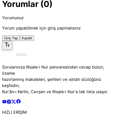
Yorumlar (0)
Yorumunuz
Yorum yapabilmek için giriş yapmalısınız
Giriş Yap
Kaydol
Sorularınıza Risale‑i Nur penceresinden cevap bulun;
özenle
hazırlanmış makaleleri, şerhleri ve ıstılah sözlüğünü
keşfedin;
Kur'ân‑ı Kerîm, Cevşen ve Risale‑i Nur'a tek tıkla ulaşın.
Risale Online Youtube Hesabı
Risale Online Instagram Hesabı
Risale Online X Hesabı
Risale Online Facebook Hesabı
HIZLI ERİŞİM