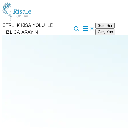
CTRL+K KISA YOLU İLE
Soru Sor
HIZLICA ARAYIN
Giriş Yap