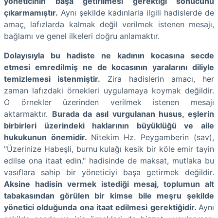
yöneticinin başa getirilmesi gerektiği sonucunu
çıkarmamıştır.
Aynı şekilde kadınlarla ilgili hadislerde de
amaç, lafızlarda kalmak değil verilmek istenen mesajı,
bağlamı ve genel ilkeleri doğru anlamaktır.
Dolayısıyla bu hadiste ne kadının kocasına secde
etmesi emredilmiş ne de kocasının yaralarını diliyle
temizlemesi istenmiştir.
Zira hadislerin amacı, her
zaman lafızdaki örnekleri uygulamaya koymak değildir.
O örnekler üzerinden verilmek istenen mesajı
aktarmaktır.
Burada da asıl vurgulanan husus, eşlerin
birbirleri üzerindeki haklarının büyüklüğü ve aile
hukukunun önemidir.
Nitekim Hz. Peygamberin (sav),
"Üzerinize Habeşli, burnu kulağı kesik bir köle emir tayin
edilse ona itaat edin." hadisinde de maksat, mutlaka bu
vasıflara sahip bir yöneticiyi başa getirmek değildir.
Aksine hadisin vermek istediği mesaj, toplumun alt
tabakasından görülen bir kimse bile meşru şekilde
yönetici olduğunda ona itaat edilmesi gerektiğidir.
Aynı