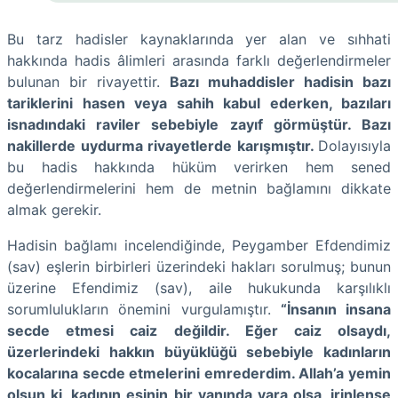
Bu tarz hadisler kaynaklarında yer alan ve sıhhati
hakkında hadis âlimleri arasında farklı değerlendirmeler
bulunan bir rivayettir.
Bazı muhaddisler hadisin bazı
tariklerini hasen veya sahih kabul ederken, bazıları
isnadındaki raviler sebebiyle zayıf görmüştür. Bazı
nakillerde uydurma rivayetlerde karışmıştır.
Dolayısıyla
bu hadis hakkında hüküm verirken hem sened
değerlendirmelerini hem de metnin bağlamını dikkate
almak gerekir.
Hadisin bağlamı incelendiğinde, Peygamber Efdendimiz
(sav) eşlerin birbirleri üzerindeki hakları sorulmuş; bunun
üzerine Efendimiz (sav), aile hukukunda karşılıklı
sorumlulukların önemini vurgulamıştır.
“İnsanın insana
secde etmesi caiz değildir. Eğer caiz olsaydı,
üzerlerindeki hakkın büyüklüğü sebebiyle kadınların
kocalarına secde etmelerini emrederdim. Allah’a yemin
olsun ki, kadının eşinin bir yanında yara olsa, irinlense