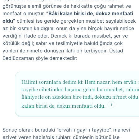
görünüşte elemli görünse de hakikatte çoğu rahmet ve
menfaat olmuştur.
“Bâki kalan birisi de, dokuz menfaati
oldu”
cümlesi ise geride gerçekten musibet sayılabilecek
az bir kısmın kaldığını; onun da yine birçok hayırlı netice
verdiğini ifade eder. Demek ki burada musibet, şer ve
kötülük değil; sabır ve teslimiyetle bakıldığında çok
yönleri ile nimete dönüşen ilahi bir terbiyedir. Üstad
Bediüzzaman şöyle demektedir:
Hâlimi soranlara dedim ki: Hem nazar, hem ervâh-ı
tayyibe cihetinden başıma gelen bu musîbet, rahme
İlâhiye ile on adedden bire indi, dokuzu ni‘met oldu
1
kalan birisi de, dokuz menfaati oldu.
Sonuç olarak buradaki “ervâh-ı gayr-ı tayyibe”, manevî
eziyet veren habis/pis ruhları; cümlenin bütünü ise