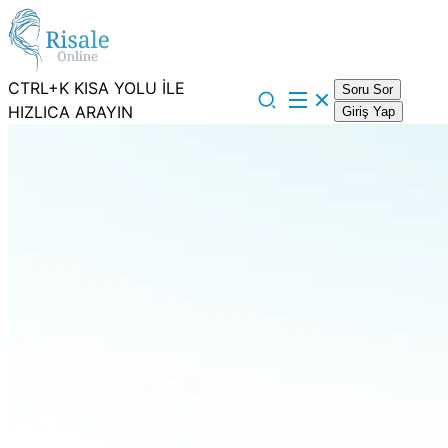
CTRL+K KISA YOLU İLE
Soru Sor
HIZLICA ARAYIN
Giriş Yap