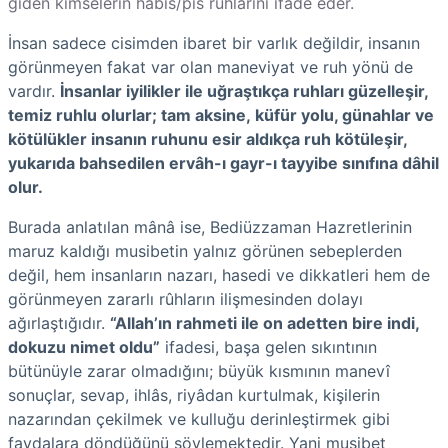
giden kimselerin habis/pis rûhlarını ifade eder.
İnsan sadece cisimden ibaret bir varlık değildir, insanın
görünmeyen fakat var olan maneviyat ve ruh yönü de
vardır.
İnsanlar iyilikler ile uğraştıkça ruhları güzelleşir,
temiz ruhlu olurlar; tam aksine, küfür yolu, günahlar ve
kötülükler insanın ruhunu esir aldıkça ruh kötüleşir,
yukarıda bahsedilen ervâh-ı gayr-ı tayyibe sınıfına dâhil
olur.
Burada anlatılan mânâ ise, Bediüzzaman Hazretlerinin
maruz kaldığı musibetin yalnız görünen sebeplerden
değil, hem insanların nazarı, hasedi ve dikkatleri hem de
görünmeyen zararlı rûhların ilişmesinden dolayı
ağırlaştığıdır.
“Allah’ın rahmeti ile on adetten bire indi,
dokuzu nimet oldu”
ifadesi, başa gelen sıkıntının
bütünüyle zarar olmadığını; büyük kısmının manevî
sonuçlar, sevap, ihlâs, riyâdan kurtulmak, kişilerin
nazarından çekilmek ve kulluğu derinleştirmek gibi
faydalara döndüğünü söylemektedir. Yani musibet