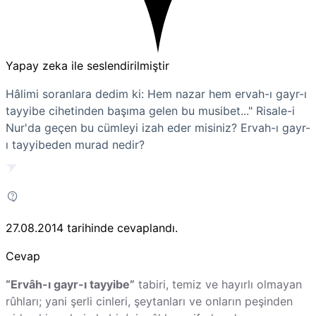
Yapay zeka ile seslendirilmiştir
Hâlimi soranlara dedim ki: Hem nazar hem ervah-ı gayr-ı
tayyibe cihetinden başıma gelen bu musibet..." Risale-i
Nur'da geçen bu cümleyi izah eder misiniz? Ervah-ı gayr-
ı tayyibeden murad nedir?
27.08.2014
tarihinde cevaplandı.
Cevap
“Ervâh-ı gayr-ı tayyibe”
tabiri, temiz ve hayırlı olmayan
rûhları; yani şerli cinleri, şeytanları ve onların peşinden