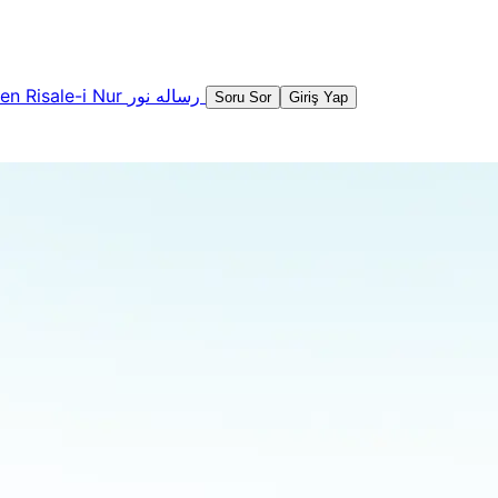
şen
Risale-i Nur
رساله نور
Soru Sor
Giriş Yap