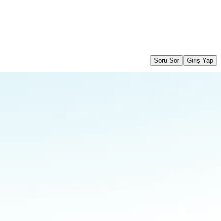
Soru Sor
Giriş Yap