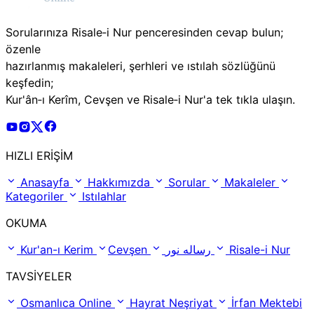
Sorularınıza Risale‑i Nur penceresinden cevap bulun;
özenle
hazırlanmış makaleleri, şerhleri ve ıstılah sözlüğünü
keşfedin;
Kur'ân‑ı Kerîm, Cevşen ve Risale‑i Nur'a tek tıkla ulaşın.
Risale Online Youtube Hesabı
Risale Online Instagram Hesabı
Risale Online X Hesabı
Risale Online Facebook Hesabı
HIZLI ERİŞİM
Anasayfa
Hakkımızda
Sorular
Makaleler
Kategoriler
Istılahlar
OKUMA
Kur'an-ı Kerim
Cevşen
رساله نور
Risale-i Nur
TAVSİYELER
Osmanlıca Online
Hayrat Neşriyat
İrfan Mektebi