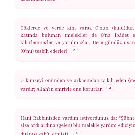
Göklerde ve yerde kim varsa O'nun (kulu)dur
katında bulunan (melek)ler de O'na ibâdet e
kibirlenmezler ve yorulmazlar. Gece gündüz us
2
(O'nu) tesbîh ederler!
O kimseyi önünden ve arkasından ta'kib eden (me
3
vardır; Allah'ın emriyle onu korurlar.
Hani Rabbinizden yardım istiyordunuz da: “Şübhe
size ardı ardına (gelen) bin melekle yardım ediciyi
4
duânızı kabûl etmişti.