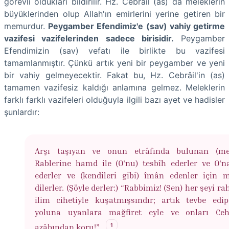
görevli oldukları bildirilir. Hz. Cebrâil (as) da meleklerin
büyüklerinden olup Allah'ın emirlerini yerine getiren bir
memurdur.
Peygamber Efendimiz'e (sav) vahiy getirme
vazifesi vazifelerinden sadece birisidir.
Peygamber
Efendimizin (sav) vefatı ile birlikte bu vazifesi
tamamlanmıştır. Çünkü artık yeni bir peygamber ve yeni
bir vahiy gelmeyecektir. Fakat bu, Hz. Cebrâil'in (as)
tamamen vazifesiz kaldığı anlamına gelmez. Meleklerin
farklı farklı vazifeleri olduğuyla ilgili bazı ayet ve hadisler
şunlardır:
Arşı taşıyan ve onun etrâfında bulunan (mel
Rablerine hamd ile (O'nu) tesbîh ederler ve O'
ederler ve (kendileri gibi) îmân edenler için m
dilerler. (Şöyle derler:) “Rabbimiz! (Sen) her şeyi r
ilim cihetiyle kuşatmışsındır; artık tevbe edi
yoluna uyanlara mağfiret eyle ve onları Ce
1
azâbından koru!”