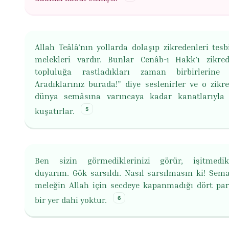
Allah Teâlâ’nın yollarda dolaşıp zikredenleri tesb
melekleri vardır. Bunlar Cenâb-ı Hakk’ı zikre
topluluğa rastladıkları zaman birbirlerine 
Aradıklarınız burada!” diye seslenirler ve o zikre
dünya semâsına varıncaya kadar kanatlarıyla 
5
kuşatırlar.
Ben sizin görmediklerinizi görür, işitmedikl
duyarım. Gök sarsıldı. Nasıl sarsılmasın ki! Sema
meleğin Allah için secdeye kapanmadığı dört pa
6
bir yer dahi yoktur.