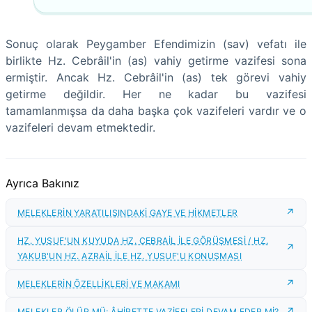
Sonuç olarak Peygamber Efendimizin (sav) vefatı ile
birlikte Hz. Cebrâil'in (as) vahiy getirme vazifesi sona
ermiştir. Ancak Hz. Cebrâil'in (as) tek görevi vahiy
getirme değildir. Her ne kadar bu vazifesi
tamamlanmışsa da daha başka çok vazifeleri vardır ve o
vazifeleri devam etmektedir.
Ayrıca Bakınız
MELEKLERİN YARATILIŞINDAKİ GAYE VE HİKMETLER
HZ. YUSUF'UN KUYUDA HZ. CEBRAİL İLE GÖRÜŞMESİ / HZ.
YAKUB'UN HZ. AZRAİL İLE HZ. YUSUF'U KONUŞMASI
MELEKLERİN ÖZELLİKLERİ VE MAKAMI
MELEKLER ÖLÜR MÜ; ÂHİRETTE VAZİFELERİ DEVAM EDER Mİ?