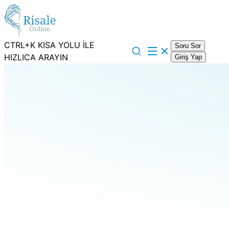
CTRL+K KISA YOLU İLE
Soru Sor
HIZLICA ARAYIN
Giriş Yap