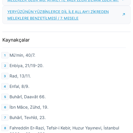
YERYÜZÜNÜN YÜZBİNLERCE DİL İLE ALLAH'I ZİKREDEN
MELEKLERE BENZETİLMESİ / 7. MESELE
Kaynakçalar
Mü'min, 40/7.
Enbiya, 21/19-20.
Rad, 13/11.
Enfal, 8/9.
Buhârî, Daavât 66.
İbn Mâce, Zühd, 19.
Buhârî, Tevhîd, 23.
Fahreddin Er-Razi, Tefsir-i Kebir, Huzur Yayınevi, İstanbul