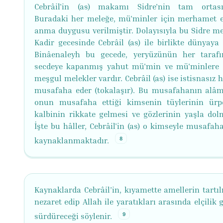
Cebrâil'in (as) makamı Sidre'nin tam ortası
Buradaki her meleğe, mü'minler için merhamet 
anma duygusu verilmiştir. Dolayısıyla bu Sidre mel
Kadir gecesinde Cebrâil (as) ile birlikte dünyaya 
Binâenaleyh bu gecede, yeryüzünün her taraf
secdeye kapanmış yahut mü'min ve mü'minlere 
meşgul melekler vardır. Cebrâil (as) ise istisnasız 
musafaha eder (tokalaşır). Bu musafahanın alâme
onun musafaha ettiği kimsenin tüylerinin ürp
kalbinin rikkate gelmesi ve gözlerinin yaşla dolm
İşte bu hâller, Cebrâil'in (as) o kimseyle musafah
8
kaynaklanmaktadır.
Kaynaklarda Cebrâil’in, kıyamette amellerin tartı
nezaret edip Allah ile yaratıkları arasında elçilik 
9
sürdüreceği söylenir.