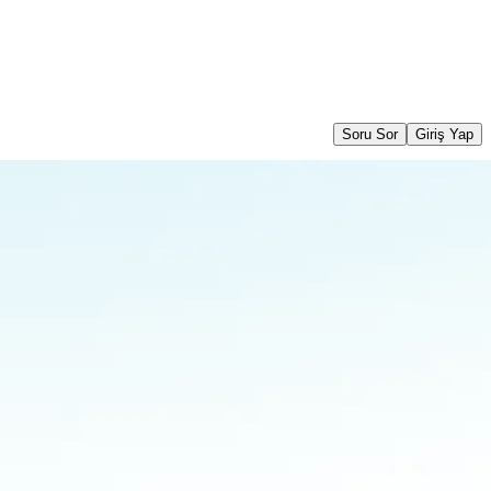
Soru Sor
Giriş Yap