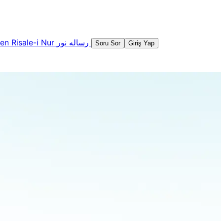
şen
Risale-i Nur
رساله نور
Soru Sor
Giriş Yap