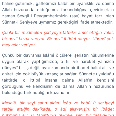
haline getirmek, gafletimizi kalbî bir uyanıklık ve daima
Allah huzurunda olduğumuz farkındalığına çevirirsek o
zaman Sevgil-i Peygamberimizin (sav) hayat tarzı olan
Sünnet-i Seniyeye uymamız gerektiğini ifade etmektedir.
Çünki bir muâmele-i şer‘iyeye tatbîk-i amel ettiğin vakit,
bir nevi‘ huzur veriyor. Bir nevi‘ ibâdet oluyor. Uhrevî çok
meyveler veriyor.
Çünkü bir davranışı İslâmî ölçülere, şeriatın hükümlerine
uygun olarak yaptığımızda, o fiil ve hareket yalnızca
dünyevî bir iş değil, aynı zamanda bir ibadet halini alır ve
ahiret için çok büyük kazançlar sağlar. Sünnete uyulduğu
taktirde, o ittibâ insana daima Allah’ın kendisini
gördüğünü ve kendisinin de daima Allah’ın huzurunda
bulunduğu farkındalığını kazandırır.
Meselâ, bir şeyi satın aldın. Îcâb ve kabûl-ü şer‘iyeyi
tatbîk ettiğin dakikada, o âdî alışverişin, bir ibâdet
hükmünü alır. O tahattur-u hükm-ü şer‘î bir tasavvur-u