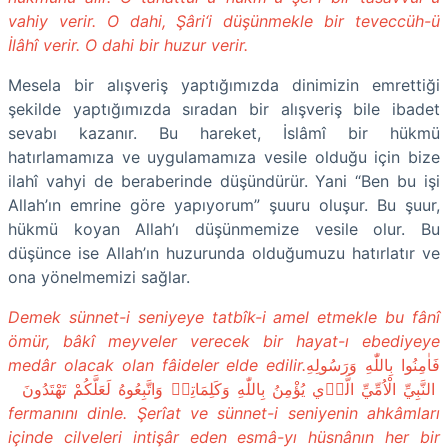
vahiy verir. O dahi, Şâri‘i düşünmekle bir teveccüh-ü
İlâhî verir. O dahi bir huzur verir.
Mesela bir alışveriş yaptığımızda dinimizin emrettiği
şekilde yaptığımızda sıradan bir alışveriş bile ibadet
sevabı kazanır. Bu hareket, İslâmî bir hükmü
hatırlamamıza ve uygulamamıza vesile olduğu için bize
ilahî vahyi de beraberinde düşündürür. Yani “Ben bu işi
Allah’ın emrine göre yapıyorum” şuuru oluşur. Bu şuur,
hükmü koyan Allah’ı düşünmemize vesile olur. Bu
düşünce ise Allah’ın huzurunda olduğumuzu hatırlatır ve
ona yönelmemizi sağlar.
Demek sünnet-i seniyeye tatbîk-i amel etmekle bu fânî
ömür, bâkî meyveler verecek bir hayat-ı ebediyeye
medâr olacak olan fâideler elde edilir.
فَاٰمِنُوا بِاللّٰهِ وَرَسُولِهِ
النَّبِيِّ الْاُمِّيِّ الَّذ۪ي يُؤْمِنُ بِاللّٰهِ وَكَلِمَاتِه۪ وَاتَّبِعُوهُ لَعَلَّكُمْ تَهْتَدُونَ
fermanını dinle. Şerîat ve sünnet-i seniyenin ahkâmları
içinde cilveleri intişâr eden esmâ-yı hüsnânın her bir