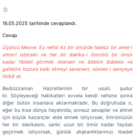
16.05.2025
tarihinde cevaplandı.
Cevap
Üçüncü Meyve: Ey nefis! Az bir ömürde hadsiz bir amel-i
uhrevî istersen ve her bir dakîka-i ömrünü bir ömür
kadar fâideli görmek istersen ve âdetini ibâdete ve
gafletini huzura kalb etmeyi seversen, sünnet-i seniyeye
ittibâ‘ et.
Bediüzzaman Hazretlerinin bir usulü şudur
ki: Söyleyeceği hakikatleri evvela kendi nefsine sonra
diğer bütün insanlara aktarmaktadır. Bu doğrultuda o,
eğer bu kısa dünya hayatında, sonsuz sevaplar ve ahiret
için büyük kazançlar elde etmek istiyorsak; ömrümüzün
her bir dakikasını, sanki uzun bir ömür kadar faydalı
geçirmek istiyorsak, günlük alışkanlıklarımızı ibadet