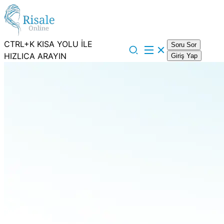
CTRL+K KISA YOLU İLE
Soru Sor
HIZLICA ARAYIN
Giriş Yap