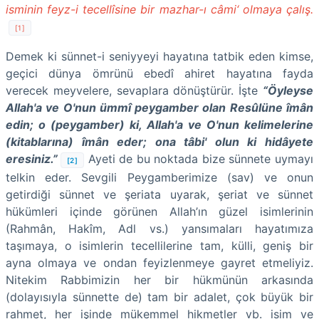
isminin feyz-i tecellîsine bir mazhar-ı câmi‘ olmaya çalış.
[1]
Demek ki sünnet-i seniyyeyi hayatına tatbik eden kimse,
geçici dünya ömrünü ebedî ahiret hayatına fayda
verecek meyvelere, sevaplara dönüştürür. İşte
“Öyleyse
Allah'a ve O'nun ümmî peygamber olan Resûlüne îmân
edin; o (peygamber) ki, Allah'a ve O'nun kelimelerine
(kitablarına) îmân eder; ona tâbi' olun ki hidâyete
eresiniz.”
Ayeti de bu noktada bize sünnete uymayı
[2]
telkin eder.
Sevgili Peygamberimize (sav) ve onun
getirdiği sünnet ve şeriata uyarak, şeriat ve sünnet
hükümleri içinde görünen Allah’ın güzel isimlerinin
(Rahmân, Hakîm, Adl vs.) yansımaları hayatımıza
taşımaya, o isimlerin tecellilerine tam, külli, geniş bir
ayna olmaya ve ondan feyizlenmeye gayret etmeliyiz.
Nitekim Rabbimizin her bir hükmünün arkasında
(dolayısıyla sünnette de) tam bir adalet, çok büyük bir
rahmet, her işinde mükemmel hikmetler vb. isim ve