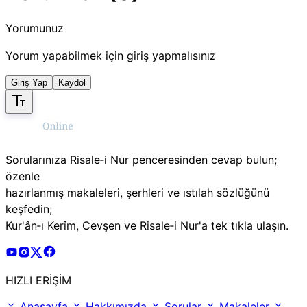
Yorumunuz
Yorum yapabilmek için giriş yapmalısınız
Giriş Yap
Kaydol
Sorularınıza Risale‑i Nur penceresinden cevap bulun;
özenle
hazırlanmış makaleleri, şerhleri ve ıstılah sözlüğünü
keşfedin;
Kur'ân‑ı Kerîm, Cevşen ve Risale‑i Nur'a tek tıkla ulaşın.
Risale Online Youtube Hesabı
Risale Online Instagram Hesabı
Risale Online X Hesabı
Risale Online Facebook Hesabı
HIZLI ERİŞİM
Anasayfa
Hakkımızda
Sorular
Makaleler