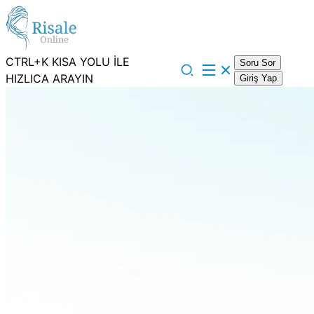
CTRL+K KISA YOLU İLE
Soru Sor
HIZLICA ARAYIN
Giriş Yap