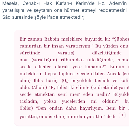
Mesela, Cenab-ı Hak Kur'an-ı Kerim'de Hz. Adem'in
yaratılışını ve şeytanın ona hürmet etmeyi reddetmesini
Sâd suresinde şöyle ifade etmektedir;
Bir zaman Rabbin meleklere buyurdu ki: “Şübhes
çamurdan bir insan yaratıcıyım." Bu yüzden onu
sûretinde yaratıp) düzelttiğim
ona (yarattığım) rûhumdan üflediğimde, hem
secde ediciler olarak yere kapanın!” Bunun 
meleklerin hepsi topluca secde ettiler. Ancak (ci
olan) İblis hâriç. (O,) büyüklük tasladı ve kâfi
oldu. (Allah:) “Ey İblis! İki elimle (kudretimle) yar
secde etmekten seni men‘ eden nedir? Büyük
tasladın, yoksa yücelerden mi oldun?” bu
(İblis:) “Ben ondan daha hayırlıyım. Beni bir 
1
yarattın; onu ise bir çamurdan yarattın” dedi.