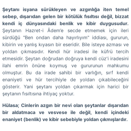
Şeytanı isyana sürükleyen ve azgınlığa iten temel
sebep, dışarıdan gelen bir kötülük fısıltısı değil, bizzat
kendi iç dünyasındaki benlik ve kibir duygusudur.
Şeytanın Hazret-i Âdem’e secde etmemek için ileri
sürdüğü "Ben ondan daha hayırlıyım" iddiası, gururun,
kibirin ve yanlış kıyasın bir eseridir. Bile isteye azması ve
yoldan çıkmasıdır. Kendi hür iradesi ile küfrü tercih
etmesidir. Şeytan doğrudan doğruya kendi cüz'i iradesini
ilahi emrin önüne koymuş ve gururunun mahkumu
olmuştur. Bu da irade sahibi bir varlığın, sırf kendi
enaniyeti ve hür tercihiyle de yoldan çıkabileceğini
gösterir. Yani şeytanı yoldan çıkarmak için harici bir
şeytanın fısıltısına ihtiyaç yoktur.
Hülasa; Cinlerin azgın bir nevi olan şeytanlar dışarıdan
bir aldatmaca ve vesvese ile değil, kendi içindeki
enaniyet (benlik) ve kibir sebebiyle yoldan çıkmışlardır.