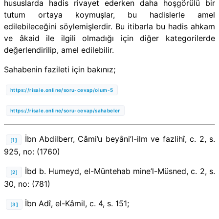
hususlarda hadis rivayet ederken daha hoşgörülü bir
tutum ortaya koymuşlar, bu hadislerle amel
edilebileceğini söylemişlerdir. Bu itibarla bu hadis ahkam
ve âkaid ile ilgili olmadığı için diğer kategorilerde
değerlendirilip, amel edilebilir.
Sahabenin fazileti için bakınız;
https://risale.online/soru-cevap/olum-5
https://risale.online/soru-cevap/sahabeler
İbn Abdilberr, Câmi’u beyâni’l-ilm ve fazlihî, c. 2, s.
[1]
925, no: (1760)
İbd b. Humeyd, el-Müntehab mine’l-Müsned, c. 2, s.
[2]
30, no: (781)
İbn Adî, el-Kâmil, c. 4, s. 151;
[3]