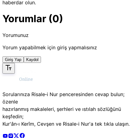
haberdar olun.
Yorumlar (0)
Yorumunuz
Yorum yapabilmek için giriş yapmalısınız
Giriş Yap
Kaydol
Sorularınıza Risale‑i Nur penceresinden cevap bulun;
özenle
hazırlanmış makaleleri, şerhleri ve ıstılah sözlüğünü
keşfedin;
Kur'ân‑ı Kerîm, Cevşen ve Risale‑i Nur'a tek tıkla ulaşın.
Risale Online Youtube Hesabı
Risale Online Instagram Hesabı
Risale Online X Hesabı
Risale Online Facebook Hesabı