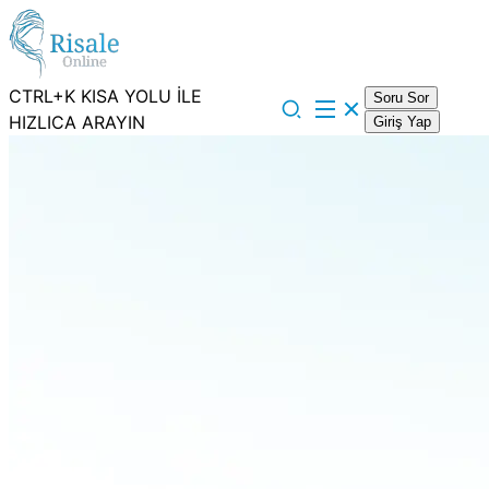
CTRL+K KISA YOLU İLE
Soru Sor
HIZLICA ARAYIN
Giriş Yap