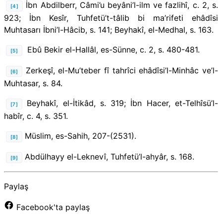
İbn Abdilberr, Câmi’u beyâni’l-ilm ve fazlihî, c. 2, s.
[4]
923; İbn Kesîr, Tuhfetü’t-tâlib bi ma’rifeti ehâdîsi
Muhtasarı İbni’l-Hâcib, s. 141; Beyhakî, el-Medhal, s. 163.
Ebû Bekir el-Hallâl, es-Sünne, c. 2, s. 480-481.
[5]
Zerkeşî, el-Mu’teber fî tahrîci ehâdîsi’l-Minhâc ve’l-
[6]
Muhtasar, s. 84.
Beyhakî, el-İtikâd, s. 319; İbn Hacer, et-Telhîsü’l-
[7]
habîr, c. 4, s. 351.
Müslim, es-Sahih, 207-(2531).
[8]
Abdülhayy el-Leknevî, Tuhfetü’l-ahyâr, s. 168.
[9]
Paylaş
Facebook'ta paylaş