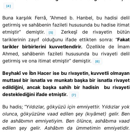
[4]
Buna karşılık Ferrâ, “Ahmed b. Hanbel, bu hadisi delil
getirmiş ve sahâbenin fazileti hususunda bu hadise itimat
etmiştir” demiştir.
Zerkeşî de rivayetin bütün
[5]
tariklerinin zayıf olduğunu ifade ettikten sonra: “
Fakat
tarikler birbirlerini kuvvetlendirir.
Özellikle de İmam
Ahmed, sahâbenin fazileti hususunda bu rivayeti delil
getirmiş ve ona itimat etmiştir” demiştir.
[6]
Beyhakî ve İbn Hacer ise bu rivayetin, kuvvetli olmayan
muttasıl bir isnatla ve munkatı başka bir isnatla rivayet
edildiğini, ancak başka sahih bir hadisin bu rivayeti
desteklediğini ifade etmiştir.
[7]
Bu hadis;
“Yıldızlar, gökyüzü için emniyettir. Yıldızlar yok
olunca, gökyüzüne vaad edilen şey (kıyâmet) gelir. Ben
de ashâbımın emniyetiyim. Ben ölünce, ashâbıma vaad
edilen şey gelir. Ashâbım da ümmetimin emniyetidir.