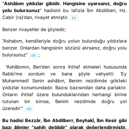
“
Ashâbım yıldızlar gibidir. Hangisine uyarsanız, doğru
yolu bulursunuz
” hadisini bu lafızla
İbn Abdilberr, Hz.
Cabir (ra)’dan, rivayet etmiştir.
[1]
Benzer rivayetler de şöyledir;
“Ashabım, kendileriyle doğru yolun bulunduğu yıldızlara
benzer. Onlardan hangisinin sözünü alırsanız, doğru yolu
bulursunuz”
;
[2]
“Ashâbımın, Ben’den sonra ihtilaf etmeleri hususunda
Rabbi’me sordum ve bana şöyle vahyetti: ‘Ey
Muhammed! Senin ashâbın, Benim nezdimde gökteki
yıldızlar konumundadır. Bazısı bazısından daha parlaktır.
Onların ihtilaf üzere bulunduklarından herhangi birine
tutunan bir kimse, Benim nezdimde doğru yol
üzeredir’.”
[3]
Bu hadisi Bezzâr, İbn Abdilberr, Beyhakî, İbn Kesir gibi
bazı âlimler “sahih değildir” olarak değerlendirmiştir.