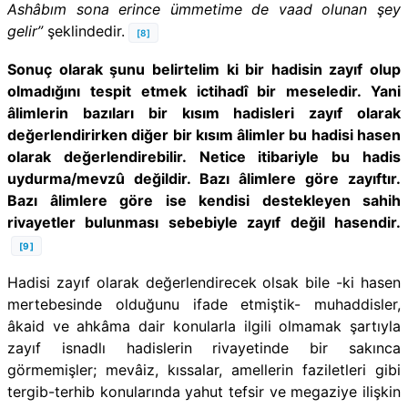
Ashâbım sona erince ümmetime de vaad olunan şey
gelir”
şeklindedir.
[8]
Sonuç olarak şunu belirtelim ki bir hadisin zayıf olup
olmadığını tespit etmek ictihadî bir meseledir. Yani
âlimlerin bazıları bir kısım hadisleri zayıf olarak
değerlendirirken diğer bir kısım âlimler bu hadisi hasen
olarak değerlendirebilir. Netice itibariyle bu hadis
uydurma/mevzû değildir. Bazı âlimlere göre zayıftır.
Bazı âlimlere göre ise kendisi destekleyen sahih
rivayetler bulunması sebebiyle zayıf değil hasendir.
[9]
Hadisi zayıf olarak değerlendirecek olsak bile -ki hasen
mertebesinde olduğunu ifade etmiştik- muhaddisler,
âkaid ve ahkâma dair konularla ilgili olmamak şartıyla
zayıf isnadlı hadislerin rivayetinde bir sakınca
görmemişler; mevâiz, kıssalar, amellerin faziletleri gibi
tergib-terhib konularında yahut tefsir ve megaziye ilişkin