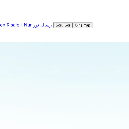
şen
Risale-i Nur
رساله نور
Soru Sor
Giriş Yap