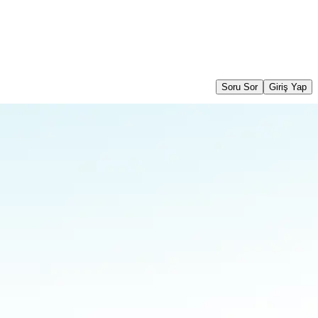
Soru Sor
Giriş Yap