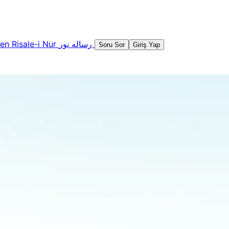
şen
Risale-i Nur
رساله نور
Soru Sor
Giriş Yap