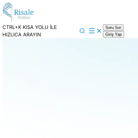
CTRL+K KISA YOLU İLE
Soru Sor
HIZLICA ARAYIN
Giriş Yap