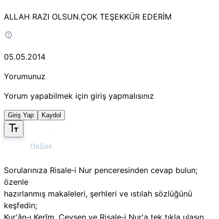
ALLAH RAZI OLSUN.ÇOK TEŞEKKÜR EDERİM
05.05.2014
Yorumunuz
Yorum yapabilmek için giriş yapmalısınız
Giriş Yap
Kaydol
Sorularınıza Risale‑i Nur penceresinden cevap bulun;
özenle
hazırlanmış makaleleri, şerhleri ve ıstılah sözlüğünü
keşfedin;
Kur'ân‑ı Kerîm, Cevşen ve Risale‑i Nur'a tek tıkla ulaşın.