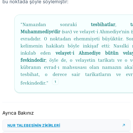
bu noktada şöyle söylemiştir:
"Namazdan sonraki
tesbihatlar
,
t
Muhammediye'dir
(sav) ve velayet-i Ahmediye'nin (
evradıdır. O noktadan ehemmiyeti büyüktür. So
kelimenin hakikatı böyle inkişaf etti: Nasılki r
inkılab eden
velayet-i Ahmediye bütün velay
fevkindedir
; öyle de, o velayetin tarîkatı ve o v
kübranın evrad-ı mahsusası olan namazın aka
tesbihat, o derece sair tarîkatların ve evr
1
fevkindedir."
Ayrıca Bakınız
NUR TALEBESİNİN ZİKİRLERİ