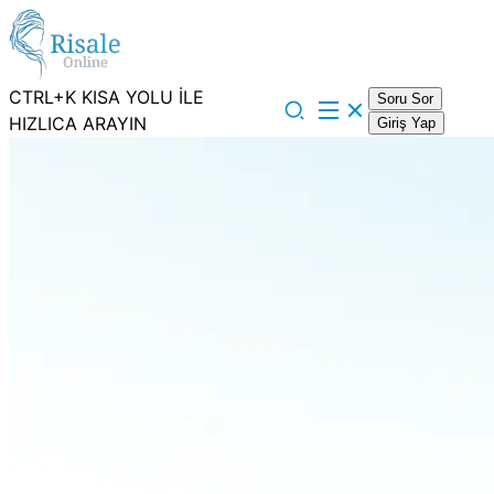
CTRL+K KISA YOLU İLE
Soru Sor
HIZLICA ARAYIN
Giriş Yap