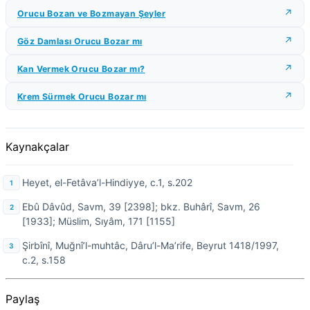
Orucu Bozan ve Bozmayan Şeyler
Göz Damlası Orucu Bozar mı
Kan Vermek Orucu Bozar mı?
Krem Sürmek Orucu Bozar mı
Kaynakçalar
Heyet, el-Fetâva’l-Hindiyye, c.1, s.202
Ebû Dâvûd, Savm, 39 [2398]; bkz. Buhârî, Savm, 26
[1933]; Müslim, Sıyâm, 171 [1155]
Şirbînî, Muğnî’l-muhtâc, Dâru’l-Ma’rife, Beyrut 1418/1997,
c.2, s.158
Paylaş