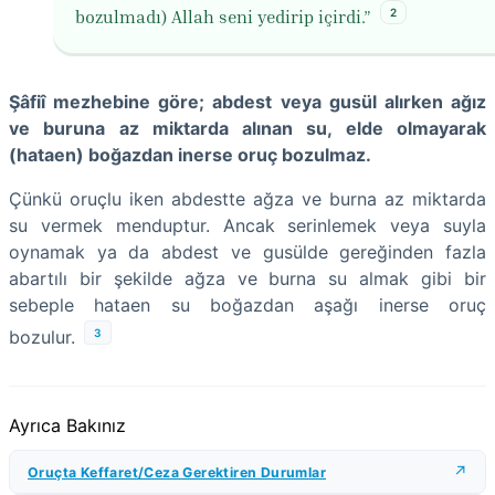
2
bozulmadı) Allah seni yedirip içirdi.”
Şâfiî mezhebine göre; abdest veya gusül alırken ağız
ve buruna az miktarda alınan su, elde olmayarak
(hataen) boğazdan inerse oruç bozulmaz.
Çünkü oruçlu iken abdestte ağza ve burna az miktarda
su vermek menduptur. Ancak serinlemek veya suyla
oynamak ya da abdest ve gusülde gereğinden fazla
abartılı bir şekilde ağza ve burna su almak gibi bir
sebeple hataen su boğazdan aşağı inerse oruç
3
bozulur.
Ayrıca Bakınız
Oruçta Keffaret/Ceza Gerektiren Durumlar