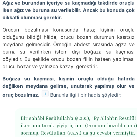
Ağız ve burundan içeriye su kaçmadığı takdirde oruçlu
iken ağız ve buruna su verilebilir. Ancak bu konuda çok
dikkatli olunması gerekir.
Orucun bozulması konusunda hata; kişinin oruçlu
olduğunu bildiği hâlde, orucu bozan durumun kasıtsız
meydana gelmesidir. Örneğin abdest sırasında ağza ve
burna su verilirken istem dışı boğaza su kaçması
böyledir. Bu şekilde orucu bozan fiilin hataen yapılması
orucu bozar ve yalnızca kazayı gerektirir.
Boğaza su kaçması, kişinin oruçlu olduğu hatırda
değilken meydana gelirse, unutarak yapılmış olur ve
1
oruç bozulmaz
.
Bununla ilgili bir hadis şöyledir:
Bir sahâbî Resûlullah’a (s.a.s.), “Ey Allah’ın Resulü
iken unutarak yiyip içtim. (Orucum bozuldu mu)
sormuş. Resûlullah (s.a.s.) da şu cevabı vermiştir.