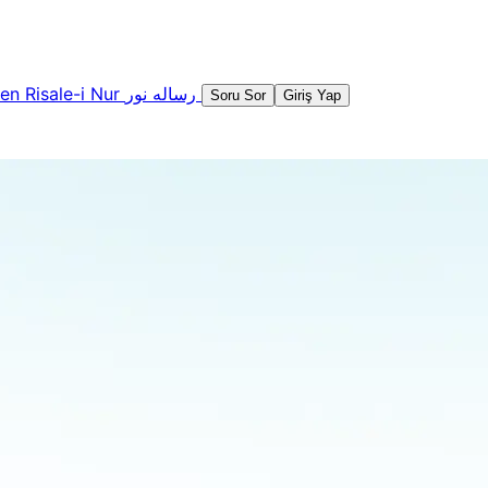
şen
Risale-i Nur
رساله نور
Soru Sor
Giriş Yap