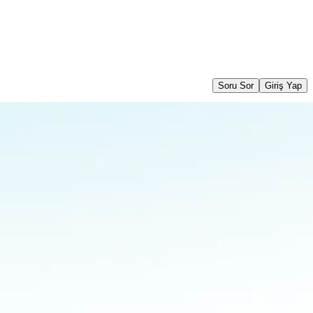
Soru Sor
Giriş Yap