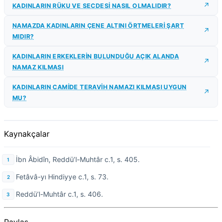
KADINLARIN RÜKU VE SECDESİ NASIL OLMALIDIR?
NAMAZDA KADINLARIN ÇENE ALTINI ÖRTMELERİ ŞART
MIDIR?
KADINLARIN ERKEKLERİN BULUNDUĞU AÇIK ALANDA
NAMAZ KILMASI
KADINLARIN CAMİDE TERAVİH NAMAZI KILMASI UYGUN
MU?
Kaynakçalar
İbn Âbidîn, Reddü’l-Muhtâr c.1, s. 405.
Fetâvâ-yı Hindiyye c.1, s. 73.
Reddü’l-Muhtâr c.1, s. 406.
Paylaş