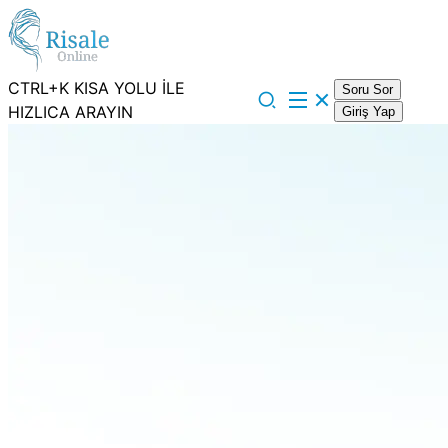
CTRL+K KISA YOLU İLE
Soru Sor
HIZLICA ARAYIN
Giriş Yap