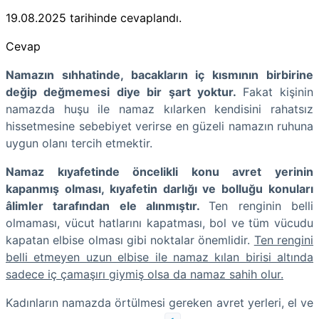
19.08.2025
tarihinde cevaplandı.
Cevap
Namazın sıhhatinde, bacakların iç kısmının birbirine
değip değmemesi diye bir şart yoktur.
Fakat kişinin
namazda huşu ile namaz kılarken kendisini rahatsız
hissetmesine sebebiyet verirse en güzeli namazın ruhuna
uygun olanı tercih etmektir.
Namaz kıyafetinde öncelikli konu avret yerinin
kapanmış olması, kıyafetin darlığı ve bolluğu konuları
âlimler tarafından ele alınmıştır.
Ten renginin belli
olmaması, vücut hatlarını kapatması, bol ve tüm vücudu
kapatan elbise olması gibi noktalar önemlidir.
Ten rengini
belli etmeyen uzun elbise ile namaz kılan birisi altında
sadece iç çamaşırı giymiş olsa da namaz sahih olur.
Kadınların namazda örtülmesi gereken avret yerleri, el ve