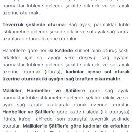
parmaklar kıbleye gelecek şekilde dikmek ve sol ayak
üzerine oturmak.
Teverrük şeklinde oturma:
Sağ ayak, parmaklar kıble
istikametine gelecek şekilde dikilir ve sol ayak sağ tarafa
uzatılarak oturak üzerine oturulur.
Hanefîler’e göre her
iki ka‘dede
sünnet olan oturuş şekli,
erkekler için sol ayağı yere döşeyip sağ ayağını
parmaklar kıbleye gelecek şekilde dikmek ve sol ayak
üzerine oturmak (iftirâş),
kadınlar içinse sol oturak
üzerine oturarak iki ayağını sağ taraftan çıkarmaktır.
Mâlikîler, Hanbelîler ve Şâfiîler’e
göre sağ ayak,
parmaklar kıble istikametine gelecek şekilde dikilir ve sol
ayak sağ tarafa uzatılarak oturak üzerine oturulur.
Hanbelîler ve Şâfiîler’e
göre ka‘de-i ulâda (ilk oturuşta)
iftirâş, ka‘de-i ahîrede (son oturuşta) teverrük şeklinde
oturulur.
Mâlikîler’le Şâfiîler’e göre kadınlar da erkekler