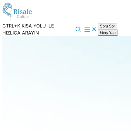
CTRL+K KISA YOLU İLE
Soru Sor
HIZLICA ARAYIN
Giriş Yap