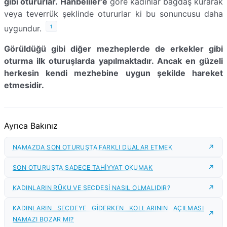
gibi otururlar.
Hanbelîler’e
göre kadınlar bağdaş kurarak
veya teverrük şeklinde otururlar ki bu sonuncusu daha
1
uygundur.
Görüldüğü gibi diğer mezheplerde de erkekler gibi
oturma ilk oturuşlarda yapılmaktadır. Ancak en güzeli
herkesin kendi mezhebine uygun şekilde hareket
etmesidir.
Ayrıca Bakınız
NAMAZDA SON OTURUŞTA FARKLI DUALAR ETMEK
SON OTURUŞTA SADECE TAHİYYAT OKUMAK
KADINLARIN RÜKU VE SECDESİ NASIL OLMALIDIR?
KADINLARIN SECDEYE GİDERKEN KOLLARININ AÇILMASI
NAMAZI BOZAR MI?