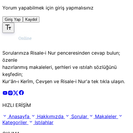
Yorum yapabilmek için giriş yapmalısınız
Giriş Yap
Kaydol
Sorularınıza Risale‑i Nur penceresinden cevap bulun;
özenle
hazırlanmış makaleleri, şerhleri ve ıstılah sözlüğünü
keşfedin;
Kur'ân‑ı Kerîm, Cevşen ve Risale‑i Nur'a tek tıkla ulaşın.
Risale Online Youtube Hesabı
Risale Online Instagram Hesabı
Risale Online X Hesabı
Risale Online Facebook Hesabı
HIZLI ERİŞİM
Anasayfa
Hakkımızda
Sorular
Makaleler
Kategoriler
Istılahlar