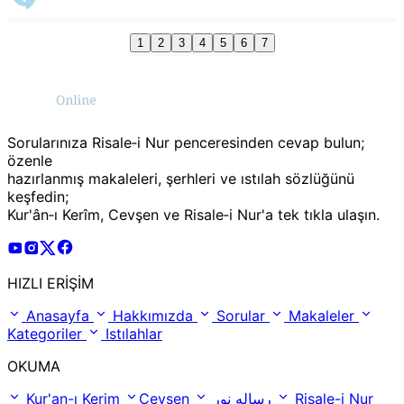
1
2
3
4
5
6
7
Sorularınıza Risale‑i Nur penceresinden cevap bulun;
özenle
hazırlanmış makaleleri, şerhleri ve ıstılah sözlüğünü
keşfedin;
Kur'ân‑ı Kerîm, Cevşen ve Risale‑i Nur'a tek tıkla ulaşın.
Risale Online Youtube Hesabı
Risale Online Instagram Hesabı
Risale Online X Hesabı
Risale Online Facebook Hesabı
HIZLI ERİŞİM
Anasayfa
Hakkımızda
Sorular
Makaleler
Kategoriler
Istılahlar
OKUMA
Kur'an-ı Kerim
Cevşen
رساله نور
Risale-i Nur