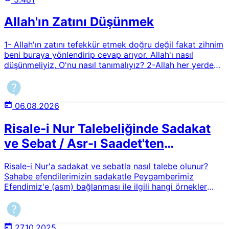
Allah'ın Zatını Düşünmek
1- Allah'ın zatını tefekkür etmek doğru değil fakat zihnim
beni buraya yönlendirip cevap arıyor. Allah'ı nasıl
düşünmeliyiz, O'nu nasıl tanımalıyız? 2-Allah her yerdedir
sözü doğru mudur? Zaman, mekan ve alem algısını
kafamda nasıl oluşturmalıyım? 3-Ruh dediğimiz nedir ve
kalu bela tam olarak nedir?
06.08.2026
Risale-i Nur Talebeliğinde Sadakat
ve Sebat / Asr-ı Saadet'ten
Günümüze Örnekler
Risale-i Nur'a sadakat ve sebatla nasıl talebe olunur?
Sahabe efendilerimizin sadakatle Peygamberimiz
Efendimiz'e (asm) bağlanması ile ilgili hangi örnekler
verilebilir? Asr-ı Saadet'ten günümüze doğru başka hangi
örnekler verilebilir?
27.10.2025