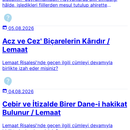
hâlde, işledikleri fiillerden mesul tutulup ahirette
birbirlerinden nasıl hak talep edebileceklerdir? Ayrıca
yırtıcı hayvanların başka hayvanları yemesi haram mıdır?
05.08.2026
Acz ve Cez' Biçarelerin Kârıdır /
Lemaat
Lemaat Risalesi'nde geçen ilgili cümleyi devamıyla
birlikte izah eder misiniz?
04.08.2026
Cebir ve İtizalde Birer Dane-i hakikat
Bulunur / Lemaat
Lemaat Risalesi'nde geçen ilgili cümleyi devamıyla