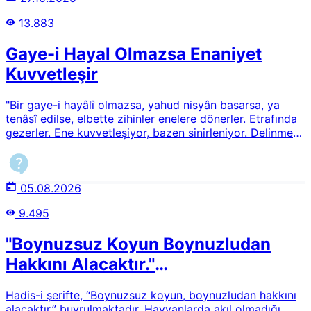
13.883
Gaye-i Hayal Olmazsa Enaniyet
Kuvvetleşir
"Bir gaye-i hayâlî olmazsa, yahud nisyân basarsa, ya
tenâsî edilse, elbette zihinler enelere dönerler. Etrafında
gezerler. Ene kuvvetleşiyor, bazen sinirleniyor. Delinmez
nahnü olsun. Enesini sevenler, başkaları sevmezler."
Lemaatte geçen bu ifadeleri izah edebilir misiniz?
05.08.2026
9.495
"Boynuzsuz Koyun Boynuzludan
Hakkını Alacaktır."
Hadisi/Hayvanların Mesuliyeti
Hadis-i şerifte, “Boynuzsuz koyun, boynuzludan hakkını
alacaktır.” buyrulmaktadır. Hayvanlarda akıl olmadığı