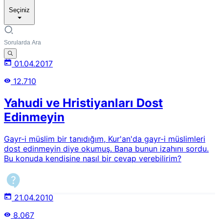
Seçiniz
01.04.2017
12.710
Yahudi ve Hristiyanları Dost
Edinmeyin
Gayr-i müslim bir tanıdığım, Kur'an'da gayr-i müslimleri
dost edinmeyin diye okumuş. Bana bunun izahını sordu.
Bu konuda kendisine nasıl bir cevap verebilirim?
21.04.2010
8.067