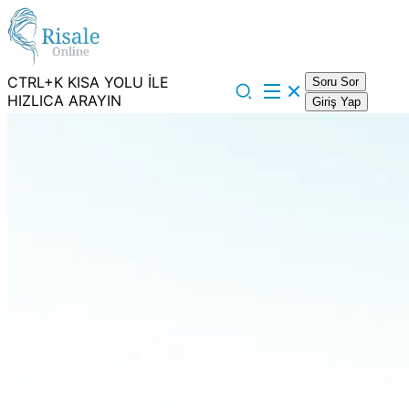
CTRL+K KISA YOLU İLE
Soru Sor
HIZLICA ARAYIN
Giriş Yap