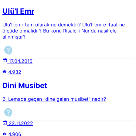
Ulü'l Emr
Ulü'l-emr tam olarak ne demektir? Ulü'l-emre itaat ne
ölçüde olmalıdır? Bu konu Risale-i Nur'da nasıl ele
alınmıştır?
17.04.2015
4.932
Dini Musibet
2. Lemada geçen "dine gelen musibet" nedir?
22.11.2022
4.906