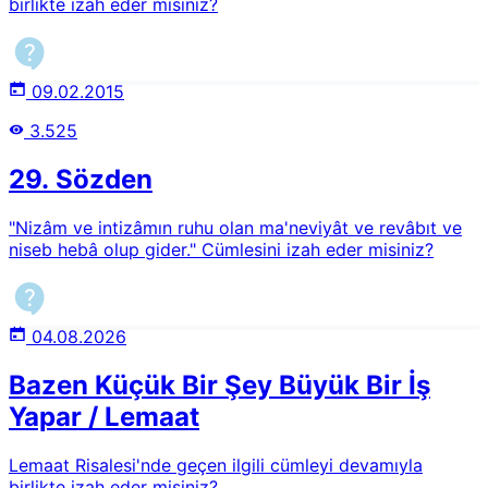
birlikte izah eder misiniz?
09.02.2015
3.525
29. Sözden
"Nizâm ve intizâmın ruhu olan ma'neviyât ve revâbıt ve
niseb hebâ olup gider." Cümlesini izah eder misiniz?
04.08.2026
Bazen Küçük Bir Şey Büyük Bir İş
Yapar / Lemaat
Lemaat Risalesi'nde geçen ilgili cümleyi devamıyla
birlikte izah eder misiniz?