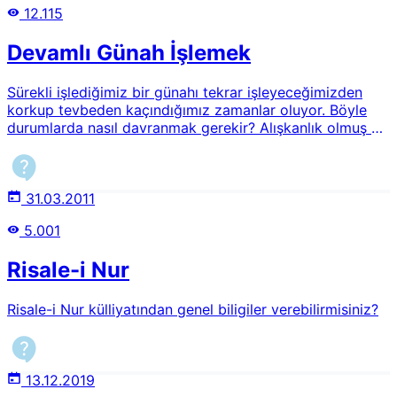
12.115
Devamlı Günah İşlemek
Sürekli işlediğimiz bir günahı tekrar işleyeceğimizden
korkup tevbeden kaçındığımız zamanlar oluyor. Böyle
durumlarda nasıl davranmak gerekir? Alışkanlık olmuş bu
günahlardan nasıl kurtulabiliriz?
31.03.2011
5.001
Risale-i Nur
Risale-i Nur külliyatından genel biligiler verebilirmisiniz?
13.12.2019